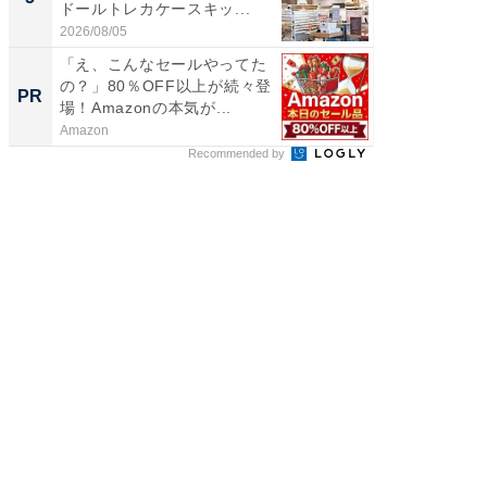
ドールトレカケースキッ...
層水風
帰...
2026/08/05
2026/08/0
「え、こんなセールやってた
森永乳
の？」80％OFF以上が続々登
「太り
PR
PR
場！Amazonの本気が...
のカギ
Amazon
森永乳業
Recommended by