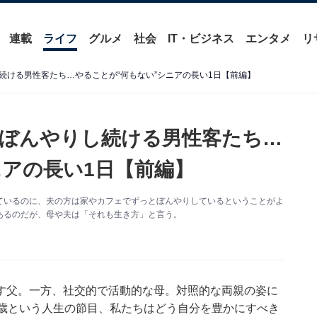
連載
ライフ
グルメ
社会
IT・ビジネス
エンタメ
リ
続ける男性客たち…やることが“何もない”シニアの長い1日【前編】
ぼんやりし続ける男性客たち…
ニアの長い1日【前編】
ているのに、夫の方は家やカフェでずっとぼんやりしているということがよ
あるのだが、母や夫は「それも生き方」と言う。
す父。一方、社交的で活動的な母。対照的な両親の姿に
5歳という人生の節目、私たちはどう自分を豊かにすべき