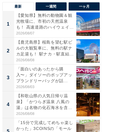
最新
一週間
一ヶ月
【愛知県】無料の動物園＆観
【兵庫
光牧場に、市初の天然温泉
ーメン
1
1
も！ 高速道路のハイウェイオ
再現した
ア...
道...
2026/08/07
2026/08/0
【鹿児島県】桜島を望む駅ビ
【三重
ルの大観覧車に、無料の駅ナ
の直営
2
2
カ足湯も！ 駅ナカ・駅直結
ダ大判焼
ス...
伊...
2026/08/08
2026/08/0
「面白いのあったから購
【千葉県
入〜」ダイソーのポップアッ
級マー
3
3
プランドリーバッグが話
ノベし
題。“さま...
ー...
2026/08/03
2026/08/0
【和歌山県の人気日帰り温
「100
泉】「かつらぎ温泉 八風の
スタン
4
4
湯」は名物の化石海水を含ん
ュックが
だ濃...
2026/08/08
2026/08/0
「15分で完成してめちゃ楽し
立山連
かった」3COINSの「モール
風呂に、
5
5