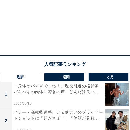
最新
一週間
一ヶ月
「身体ヤバすぎですね！」現役引退の格闘家、
バキバキの肉体に驚きの声「どんだけ良い...
1
2026/05/19
バレー・髙橋藍選手、兄＆愛犬とのプライベー
トショットに「超きちょー」「笑顔が見れ...
2