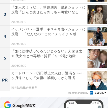
2026/03/08
「別人のようだ…」華原朋美、最新ショットに
反響「ほんま痩せたらめっちゃ可愛いなる...
3
2026/08/10
イケメンバレー選手、キス＆耳食べショットに
反響！ 「なんなのーこのイチャイチャ感...
4
2026/01/29
「別に法律破ってるわけじゃない」久保優太、
10代女性との再婚に賛否「リプ欄が地獄...
5
2026/08/10
カードローン50万円以上の人は、返済を3～6
ヶ月停止して『大幅に減額してから返済...
PR
渋谷法務総合事務所
Recommended by