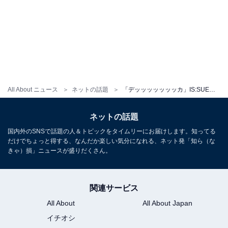
All About ニュース
ネットの話題
「デッッッッッッッカ」IS:SUE、抜群スタイルが話題に！「骨格芸能人」「10頭身くらいありませんか？」
ネットの話題
国内外のSNSで話題の人＆トピックをタイムリーにお届けします。知ってる
だけでちょっと得する、なんだか楽しい気分になれる、ネット発「知ら（な
きゃ）損」ニュースが盛りだくさん。
関連サービス
All About
All About Japan
イチオシ