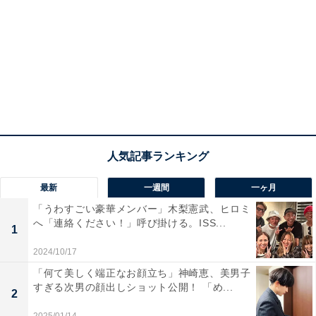
最新
一週間
一ヶ月
「うわすごい豪華メンバー」木梨憲武、ヒロミ
へ「連絡ください！」呼び掛ける。ISS...
1
2024/10/17
「何て美しく端正なお顔立ち」神崎恵、美男子
すぎる次男の顔出しショット公開！ 「め...
2