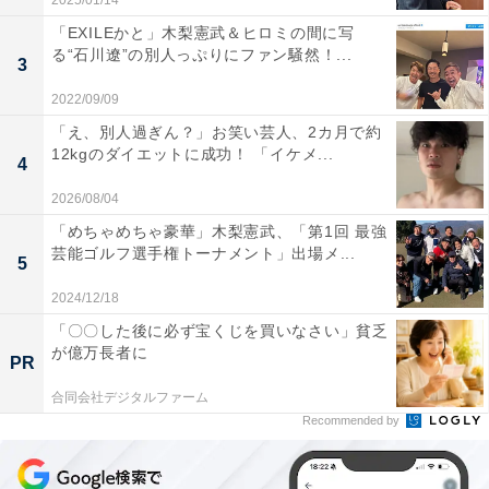
2025/01/14
「EXILEかと」木梨憲武＆ヒロミの間に写
る“石川遼”の別人っぷりにファン騒然！...
3
2022/09/09
「え、別人過ぎん？」お笑い芸人、2カ月で約
12kgのダイエットに成功！ 「イケメ...
4
2026/08/04
「めちゃめちゃ豪華」木梨憲武、「第1回 最強
芸能ゴルフ選手権トーナメント」出場メ...
5
2024/12/18
「〇〇した後に必ず宝くじを買いなさい」貧乏
が億万長者に
PR
合同会社デジタルファーム
Recommended by