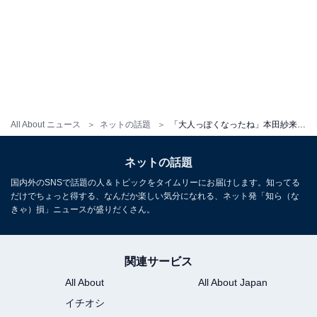
All About ニュース
ネットの話題
「大人っぽくなったね」本田紗来、ミニ丈コーデで絶対領域を披露「めちゃくちゃお姉さん」「スタイル良すぎ」
ネットの話題
国内外のSNSで話題の人＆トピックをタイムリーにお届けします。知ってる
だけでちょっと得する、なんだか楽しい気分になれる、ネット発「知ら（な
きゃ）損」ニュースが盛りだくさん。
関連サービス
All About
All About Japan
イチオシ