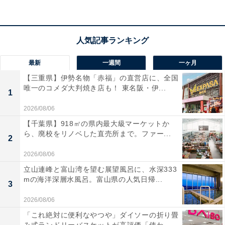
宿泊者からは「隅々まで気遣いがあり接客が良かった」
「温泉が硫黄泉で凄く良いお湯でした」という声があが
っています。高級感あふれる空間で非日常を味わいたい
人や、上質な温泉と庭園の景色をゆっくりと楽しみたい
最新
一週間
一ヶ月
人におすすめの宿です。
【三重県】伊勢名物「赤福」の直営店に、全国
唯一のコメダ大判焼き店も！ 東名阪・伊...
1
2026/08/06
【千葉県】918㎡の県内最大級マーケットか
ら、廃校をリノベした直売所まで。ファー...
2
2026/08/06
立山連峰と富山湾を望む展望風呂に、水深333
mの海洋深層水風呂。富山県の人気日帰...
3
2026/08/06
「これ絶対に便利なやつや」ダイソーの折り畳