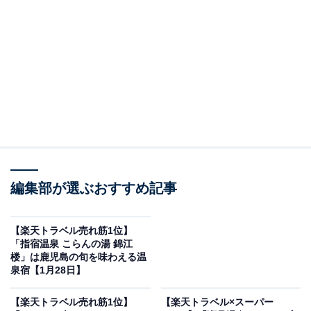
編集部が選ぶおすすめ記事
【楽天トラベル売れ筋1位】
画像出典：楽天トラベル
「指宿温泉 こらんの湯 錦江
楼」は鹿児島の旬を味わえる温
「新潟県の100～51室のホテル・旅館」で1位を獲得して
泉宿【1月28日】
いるのは、「月岡温泉 白玉の湯 華鳳」です。
【楽天トラベル売れ筋1位】
【楽天トラベル×スーパー