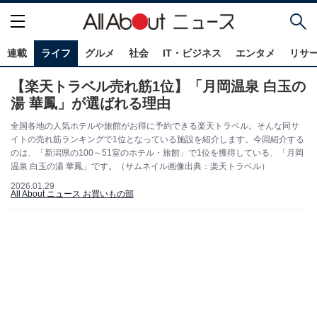
連載
ライフ
グルメ
社会
IT・ビジネス
エンタメ
リサ
【楽天トラベル売れ筋1位】「月岡温泉 白玉の
湯 華鳳」が選ばれる理由
全国各地の人気ホテルや旅館がお得に予約できる楽天トラベル。そんな同サ
イトの売れ筋ランキングで1位となっている施設を紹介します。今回紹介する
のは、「新潟県の100～51室のホテル・旅館」で1位を獲得している、「月岡
温泉 白玉の湯 華鳳」です。（サムネイル画像出典：楽天トラベル）
2026.01.29
All About ニュース お買いもの部