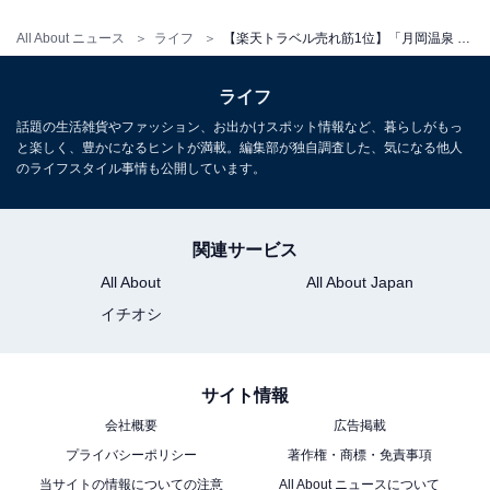
All About ニュース
ライフ
【楽天トラベル売れ筋1位】「月岡温泉 白玉の湯 華鳳」が選ばれる理由
ライフ
話題の生活雑貨やファッション、お出かけスポット情報など、暮らしがもっ
と楽しく、豊かになるヒントが満載。編集部が独自調査した、気になる他人
のライフスタイル事情も公開しています。
関連サービス
All About
All About Japan
イチオシ
サイト情報
会社概要
広告掲載
プライバシーポリシー
著作権・商標・免責事項
当サイトの情報についての注意
All About ニュースについて