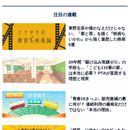
※掲載されている情報は記事公開時のものです。あらか
注目の連載
じめご了承ください。また、記事中の宿泊プランを予約
東野圭吾や湊かなえだけじゃな
すると、売上の一部がオールアバウトに還元されること
い、「業と罪」を描く『映画ち
があります。
いかわ』から強く連想した映画
8選
この記事の執筆者：
All About ニュース お買
20年間「駆け込み実績ゼロ」の
いもの部
学校も…「こども110番の家」
は本当に必要？ PTAが直面する
Amazonのセール商品から売れ筋ランキングまで、毎日のお買いも
理想と現実
のがもっと楽しく、もっとお得になる情報をお届け。編集部員によ
る独自レビューなど、ここでしか手に入らない情報も満載です。
...続きを読む
「青春18きっぷ」販売激減の裏
に何が？ 連続利用の厳格化だけ
ではない「本当の理由」
こちらもおすすめ
【楽天トラベルセール】「ウェスティン都ホテ
ル京都」が特別価格で登場中
「移民」に冷たいのはどっちな