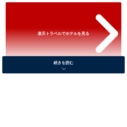
楽天トラベルでホテルを見る
続きを読む
※以下のセール情報は2026年1月29日17時45分現在のも
のです。料金の変更、満室の場合もあります。
※本記事で紹介している商品の購入やサービスの利用により、売上の一部が
オールアバウトに還元されることがあります。
「月岡温泉 白玉の湯 華鳳」は日本庭園に囲まれた
高台の宿