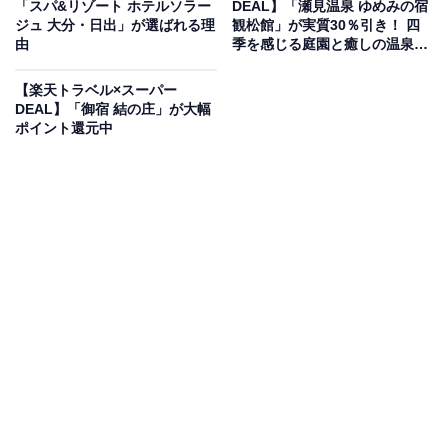
「スパ&リゾート ホテルソラー
DEAL】「瀬見温泉 ゆめみの宿
ジュ 大分・日出」が選ばれる理
観松館」が実質30％引き！ 四
由
季を感じる庭園と癒しの温泉が
魅力【1月28日】
【楽天トラベル×スーパー
楽天トラベルでホテルを見る
DEAL】「御宿 結の庄」が大幅
ポイント還元中
この宿泊施設のおすすめポイントは？
新潟の月岡温泉に建つ「白玉の湯 華鳳」は、広大な6000
坪の日本庭園に囲まれた高台の宿。国内屈指の硫黄含有
量を誇る自家源泉は、美しいエメラルドグリーン色が特
徴で「美肌の湯」として親しまれています。趣の異なる
露天風呂を巡る湯めぐりや、地産地消の会席料理など、
贅沢な時間を堪能できるのが魅力です。