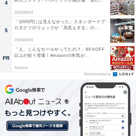
み式ランドリーバスケットが高評価「使わ...
4
2026/08/03
「1000円には見えなかった」スタンダードプ
楽天トラベルの「5と0のつく日」キャンペーンと
ロダクツのリュックが「高見えする」の...
5
は？
2026/08/03
楽天トラベルでは、毎月5日・10日・15日・20日・25
「え、こんなセールやってたの？」80％OFF
以上が続々登場！Amazonの本気が...
日・30日に特別キャンペーンを実施。対象日にエントリ
PR
ー＆予約をすると、宿泊料金が特別価格になるほか、ポ
Amazon
イント還元率もアップします。
Recommended by
さらに、キャンペーン対象施設の中には、期間限定のス
ペシャルプランや豪華特典が付く場合もあります。旅行
をお得に楽しみたい方は、ぜひこの機会を活用しましょ
う。
＞楽天トラベルでキャンペーンを見る