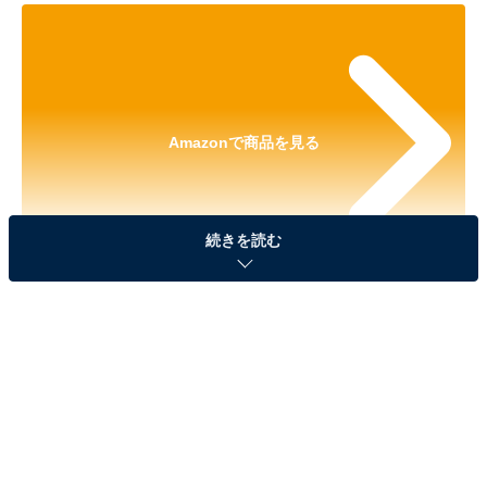
Amazonで商品を見る
続きを読む
※以下のセール情報は2026年1月28日20時現在のもので
す。値段の変更、売り切れの場合もあります。
※本記事で紹介している商品の購入やサービスの利用により、売上の一部が
オールアバウトに還元されることがあります。
Ankerの「ワイヤレスイヤホン」が“今だけ”の限
定価格に！ 15％オフで登場