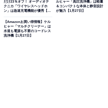
だけ23％オフ！ オーディオテ
ルヒャー「高圧洗浄機」は軽量
クニカ「ワイヤレスヘッドホ
＆コンパクトな本体と静音設計
アクティブノイズキャンセリング機能を搭載し、周囲の
ン」は急速充電機能が優秀【1
が魅力【1月27日】
雑音をカット。ジムの騒音や街中の雑音を気にせず、音
月27日】
楽に没頭できます。一方で、外音取り込みモードも搭載
【Amazonお買い得情報】ケル
ヒャー「マルチクリーナー」は
しているため、屋外での使用時も安心です。さらに最大
水道も電源も不要のコードレス
12時間の連続再生が可能で、充電ケースを併用すれば合
洗浄機【1月27日】
計48時間の使用が可能に。柔らかく伸縮性のあるイヤー
フックがしっかりフィットし、ランニングやジムでもズ
レにくい設計になっている点も魅力です。
ユーザーからは「運動中もズレず、音質もクリアで快
適」「騒音の中でも聞きやすい音が出るのがよい！」と
いう声があがっています。一方で、「ケースが少し大き
め」という声も。スポーツやアウトドアでアクティブに
使いたい人や、長時間のバッテリー持ちを重視する人に
は、おすすめの商品といえそうです。