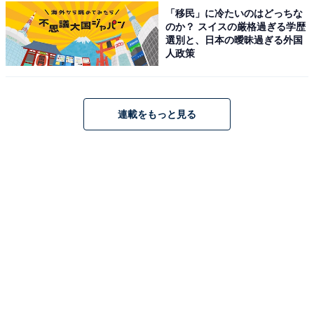
「移民」に冷たいのはどっちな
のか？ スイスの厳格過ぎる学歴
この記事の執筆者：
All About ニュース お買
選別と、日本の曖昧過ぎる外国
いもの部
人政策
Amazonのセール商品から売れ筋ランキングまで、毎日のお買いも
のがもっと楽しく、もっとお得になる情報をお届け。編集部員によ
る独自レビューなど、ここでしか手に入らない情報も満載です。
...続きを読む
連載をもっと見る
こちらもおすすめ
【Amazonお買い得情報】パナソニック「電気
シェーバー」が特別価格で登場中【1月28日】