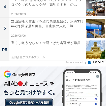
Amazonプライムは、月額600円（税込）または年間
ロダクツのリュックが「高見えする」の...
4
5900円（税込）で、多彩な特典を提供する会員制プログ
ラムです。
2026/08/03
立山連峰と富山湾を望む展望風呂に、水深333
mの海洋深層水風呂。富山県の人気日帰...
Amazonプライム会員になると、以下のようなさまざま
5
なサービスを利用できるようになります。
2026/08/06
・無料配送
宝くじ狙うなら今！金運上げた当選者が暴露
・動画配信サービスの「Prime Video」
PR
・音楽配信サービスの「Amazon Music Prime」
合同会社デジタルファーム
・写真やビデオを保存できるオンラインストレージサー
Recommended by
ビスの「Amazon Photos」
・Kindle本を追加料金なしで読み放題の「Prime
Reading」
・会員限定先行タイムセール
・一部の対象商品が通常価格よりも割引されるAmazon
Prime限定価格