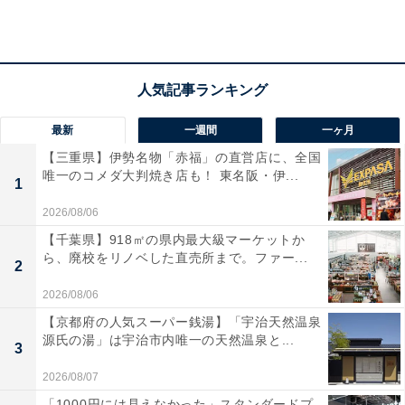
最新
一週間
一ヶ月
【三重県】伊勢名物「赤福」の直営店に、全国
唯一のコメダ大判焼き店も！ 東名阪・伊...
1
2026/08/06
【千葉県】918㎡の県内最大級マーケットか
ら、廃校をリノベした直売所まで。ファー...
2
2026/08/06
【京都府の人気スーパー銭湯】「宇治天然温泉
「プライム会員」なら便利でお得な特典が全部使
源氏の湯」は宇治市内唯一の天然温泉と...
3
い放題！
2026/08/07
「1000円には見えなかった」スタンダードプ