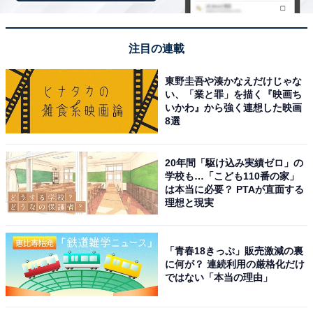
・生鮮食品から日用品まで配送してくれる「Amazonネ
ットスーパー」
注目の連載
また、同居の家族2人まで特典を共有できる「家族会
員」制度もあります。Amazonプライムに登録して、お
東野圭吾や湊かなえだけじゃな
い、「業と罪」を描く『映画ち
得にお買い物を楽しみましょう。
いかわ』から強く連想した映画
8選
20年間「駆け込み実績ゼロ」の
Amazonプライム 30日間の無料体験を始める
学校も…「こども110番の家」
は本当に必要？ PTAが直面する
理想と現実
※掲載されている情報は記事公開時のものです。あらか
「青春18きっぷ」販売激減の裏
じめご了承ください。
に何が？ 連続利用の厳格化だけ
また、記事中の商品を購入すると、売上の一部がオール
ではない「本当の理由」
アバウトに還元されることがあります