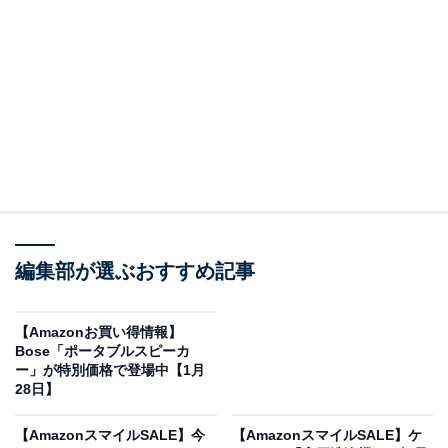
Anker Soundcore Sport X20 ブラック
Amazonで見る
編集部が選ぶおすすめ記事
Ankerのワイヤレスイヤホン「Soundcore Sport X20」は
現在15％オフの特別価格・税込8490円で販売中。タイム
【Amazonお買い得情報】
Bose「ポータブルスピーカ
セールの終了時期は明らかにされておらず、
在庫がなく
ー」が特別価格で登場中【1月
なり次第終了する可能性もあります
。
28日】
この商品のおすすめポイントは？
【AmazonスマイルSALE】今
【AmazonスマイルSALE】ケ