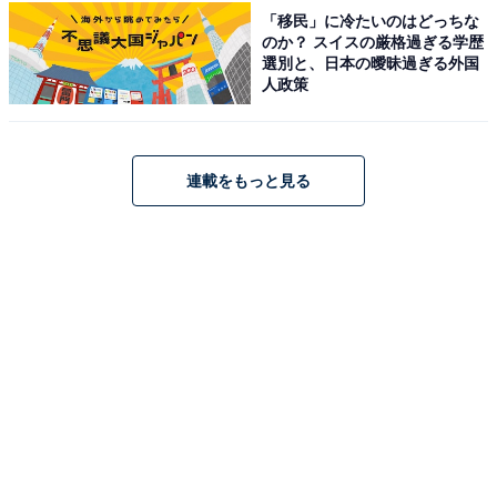
「移民」に冷たいのはどっちな
ケルヒャー(Karcher) 高圧洗浄機 K3サイレントプラス パ
のか？ スイスの厳格過ぎる学歴
ワフル 静音機能 高性能 簡単接続 付属品充実 ハイパワー
選別と、日本の曖昧過ぎる外国
なノズル タイヤ 伸縮ハンドル 洗車 花粉除去効果 黄砂 泥
人政策
60Hz 1.603-201.0
Amazonで見る
連載をもっと見る
ケルヒャー「K3ホースリール」
ケルヒャー(Karcher) 高圧洗浄機 K3ホースリール パワフ
ル 持ち運びタイヤ 簡単接続 付属品充実 ハイパワーなノズ
ル 洗車 ベランダ 花粉除去効果 黄砂 泥 (50/60Hz) 1.599-
262.0