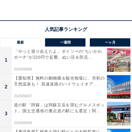
最新
一週間
一ヶ月
「やっと巡り会えたよ」ダイソーの“ちいかわ
ポーチ”が220円で反響。ぬい活＆防災...
1
2026/08/06
【今日チェックしたい】ケルヒャーの人気商品5選
【愛知県】無料の動物園＆観光牧場に、市初の
天然温泉も！ 高速道路のハイウェイオア...
2
ケルヒャー「OC 5 Handy Plus CB」
2026/08/07
道の駅「阿蘇」は阿蘇五岳を望むグルメスポッ
ト。国土交通省の重点道の駅にも選定｜阿...
3
2026/08/08
【鹿児島県】桜島を望む駅ビルの大観覧車に、