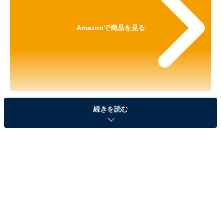
Amazonで商品を見る
※以下の情報は2026年1月27日現在のものです。値段の
続きを読む
変更、売り切れの場合もあります。
※本記事で紹介している商品の購入やサービスの利用により、売上の一部が
オールアバウトに還元されることがあります。
ケルヒャーの「高圧洗浄機本体」が限定価格に！
18％オフで登場