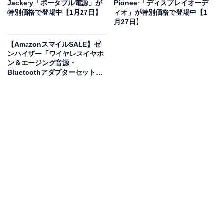
Jackery「ポータブル電源」が
Pioneer「ディスプレイオーデ
折りたたみ時の
高さはわずか10.8cmと超コンパクト
で、
特別価格で登場中【1月27日】
ィオ」が特別価格で登場中【1
クルマのトランクや物置にもスッと収まります。
月27日】
【AmazonスマイルSALE】ゼ
自転車やキャンプ用品はもちろん、ベランダや墓石の掃
ンハイザー「ワイヤレスイヤホ
除にも対応。
USB-C充電
に対応しており、モバイルバッ
ン＆エージング音源・
Bluetoothアダプターセット」
テリーからもサッと充電できるのがうれしいポイントで
が特別価格で登場中【1月27
す。
日】
ユーザーからは「コンパクトで静か」「外出先でも使い
やすい」という声があがっています。持ち運びやすさと
手軽さを重視する人は、購入を検討してみてもよいかも
しれません。