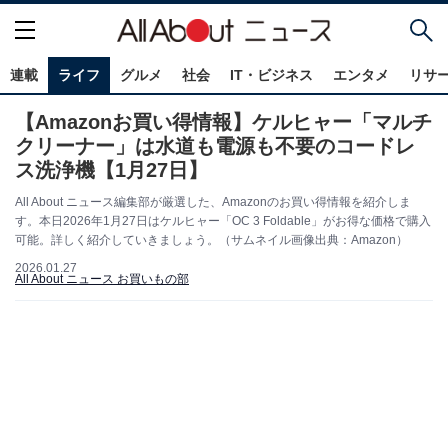
連載
ライフ
グルメ
社会
IT・ビジネス
エンタメ
リサ
【Amazonお買い得情報】ケルヒャー「マルチ
クリーナー」は水道も電源も不要のコードレ
ス洗浄機【1月27日】
All About ニュース編集部が厳選した、Amazonのお買い得情報を紹介しま
す。本日2026年1月27日はケルヒャー「OC 3 Foldable」がお得な価格で購入
可能。詳しく紹介していきましょう。（サムネイル画像出典：Amazon）
2026.01.27
All About ニュース お買いもの部