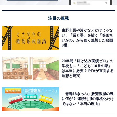
ケルヒャー(Karcher) 最上位モデルの高圧洗浄機 K5プレ
注目の連載
ミアムサイレント ベーシック パワフル 静音機能 高性能
簡単接続 付属品充実 ハイパワー多機能ノズル しなやか高
東野圭吾や湊かなえだけじゃな
圧ホース ホースリール タイヤ 伸縮ハンドル 洗浄剤簡単セ
い、「業と罪」を描く『映画ち
ッティング 洗車 花粉除去効果 黄砂 泥 60Hz 1.603-544.0
いかわ』から強く連想した映画
8選
Amazonで見る
20年間「駆け込み実績ゼロ」の
学校も…「こども110番の家」
ケルヒャー「K3サイレントプラス」
は本当に必要？ PTAが直面する
理想と現実
「青春18きっぷ」販売激減の裏
に何が？ 連続利用の厳格化だけ
ではない「本当の理由」