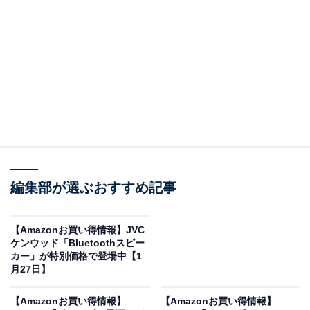
ケルヒャー(Karcher) OC 3 Foldable 1.599-302.0
Amazonで見る
ケルヒャーの高圧洗浄機本体「OC 3 Foldable」は現在
編集部が選ぶおすすめ記事
18％オフの特別価格・税込1万7800円で販売中です。
【Amazonお買い得情報】JVC
この商品のおすすめポイントは？
ケンウッド「Bluetoothスピー
カー」が特別価格で登場中【1
内蔵バッテリーと8Lの給水タンクを搭載
し、水道も電源
月27日】
も不要で使えるコードレス洗浄機です。水道の約2倍の
水圧で、デリケートな表面も傷つけずにスッキリ洗浄。
【Amazonお買い得情報】
【Amazonお買い得情報】