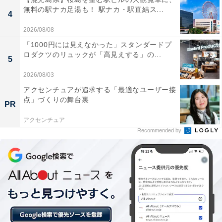
無料の駅ナカ足湯も！ 駅ナカ・駅直結ス...
4
【Amazon.co.jp限定】ケルヒャー(Karcher) コードレス
2026/08/08
高圧洗浄機 OC 5 Handy Plus CB USB-C充電式(10W以上
推奨) 水道接続不要 専用折畳みバケツ付き/丈夫なホース
「1000円には見えなかった」スタンダードプ
高性能5in1ノズル 安全ロック機能搭載 薄型バッテリー ペ
ロダクツのリュックが「高見えする」の...
5
ットボトル使用可能 簡単セットアップ/ハンディ モバイル
コンパクト 軽量/洗車 ベランダ 玄関 1.328-144.0
2026/08/03
Amazonで見る
アクセンチュアが追求する「最適なユーザー接
点」づくりの舞台裏
PR
アクセンチュア
ケルヒャー「K5プレミアムサイレント」
Recommended by