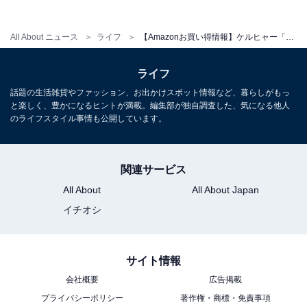
Amazonで見る
All About ニュース
ライフ
【Amazonお買い得情報】ケルヒャー「マルチクリーナー」は水道も電源も不要のコードレス洗浄機【1月27日】
ケルヒャー「K 2 Little」
ライフ
話題の生活雑貨やファッション、お出かけスポット情報など、暮らしがもっ
と楽しく、豊かになるヒントが満載。編集部が独自調査した、気になる他人
のライフスタイル事情も公開しています。
関連サービス
All About
All About Japan
【Amazon.co.jp限定】 ケルヒャー(Karcher) 高圧洗浄機
イチオシ
K 2 Little 24年大掃除 エントリーモデル コンパクト収納
ハイパワーなノズル 付属品充実 軽量 小型 簡単接続 洗車
泥 花粉除去効果 黄砂 (50/60Hz) 3.137-396.0
サイト情報
Amazonで見る
会社概要
広告掲載
プライバシーポリシー
著作権・商標・免責事項