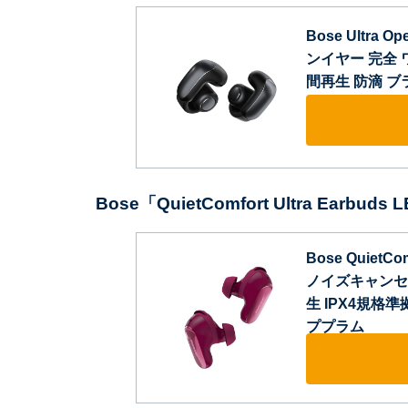
Bose Ultra
ンイヤー 完全 ワ
間再生 防滴 ブ
Bose「QuietComfort Ultra Earbu
Bose QuietCo
ノイズキャンセリ
生 IPX4規格
ププラム