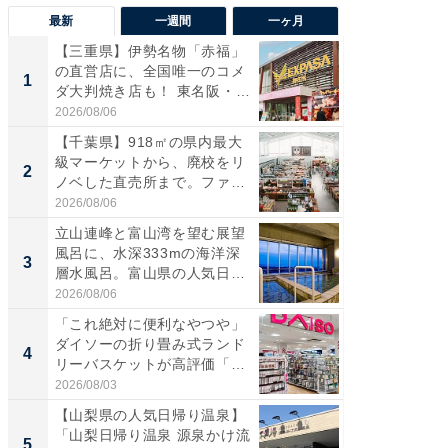
最新
一週間
一ヶ月
【三重県】伊勢名物「赤福」
【兵庫
の直営店に、全国唯一のコメ
ーメン
1
1
ダ大判焼き店も！ 東名阪・
再現した
伊...
道...
2026/08/06
2026/08/0
【千葉県】918㎡の県内最大
【三重
級マーケットから、廃校をリ
「鈴鹿天
2
2
ノベした直売所まで。ファ
は100
ー...
2026/08/06
2026/08/0
立山連峰と富山湾を望む展望
「ミニオ
風呂に、水深333mの海洋深
ッグ！ 
3
3
層水風呂。富山県の人気日
ど、夏限
帰...
2026/08/06
2026/08/0
「これ絶対に便利なやつや」
【埼玉
ダイソーの折り畳み式ランド
「行田天
4
4
リーバスケットが高評価「使
は和の
わ...
が...
2026/08/03
2026/08/0
【山梨県の人気日帰り温泉】
【石川
「山梨日帰り温泉 源泉かけ流
湯】「天
5
5