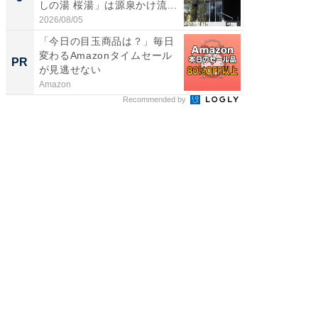
しの湯 桜湯」は源泉かけ流...
賀ゆめ
お...
2026/08/05
2026/08/0
「今日の目玉商品は？」毎日
シェア別荘
変わるAmazonタイムセール
wners
PR
PR
が見逃せない
Amazon
COCO VIL
Recommended by