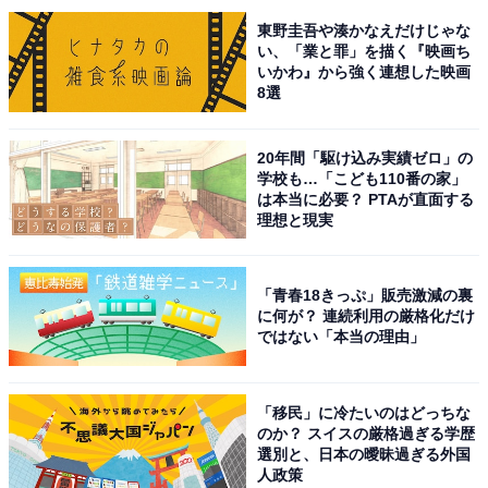
※記事内容は執筆時点のものです。最新の内容をご確認
東野圭吾や湊かなえだけじゃな
ください
い、「業と罪」を描く『映画ち
いかわ』から強く連想した映画
8選
次ページ
9位までのランキング結果を見る
20年間「駆け込み実績ゼロ」の
学校も…「こども110番の家」
は本当に必要？ PTAが直面する
理想と現実
「青春18きっぷ」販売激減の裏
に何が？ 連続利用の厳格化だけ
ではない「本当の理由」
「移民」に冷たいのはどっちな
のか？ スイスの厳格過ぎる学歴
選別と、日本の曖昧過ぎる外国
人政策