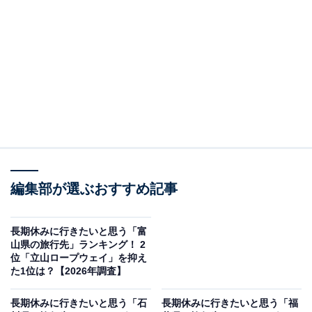
＞9位までの全ランキング結果を見る
この記事の執筆者：
坂上 恵
All About ニュースの編集者。オールアバウトに入社後、SNSトレン
ドにフォーカスした記事執筆やSEOライティングの経験を経て、の
ちにAll About ニュースチームのメンバーに加入。現在は旅行・カル
...続きを読む
チャー・エンタメなどを中心に企画編集を担当。東京都出身。居酒
屋巡りとスポーツ観戦が生きがい。
調査概要
編集部が選ぶおすすめ記事
調査期間：2026年1月26日
調査方法：インターネット調査
長期休みに行きたいと思う「富
山県の旅行先」ランキング！ 2
調査対象：全国10〜60代の男女250人
位「立山ロープウェイ」を抑え
た1位は？【2026年調査】
※本調査は全国250人を対象に実施したもので、結
長期休みに行きたいと思う「石
長期休みに行きたいと思う「福
果は回答者の意見を集計したものであり、全体の意