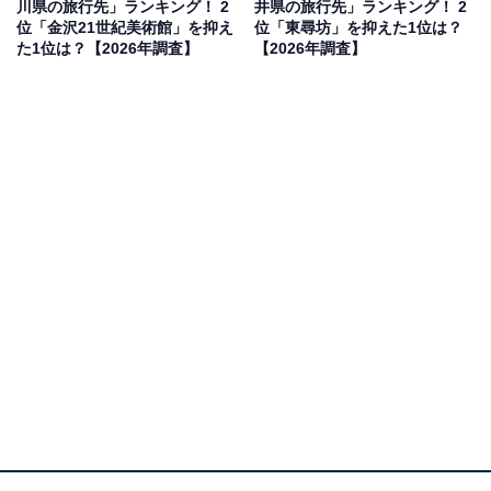
川県の旅行先」ランキング！ 2
井県の旅行先」ランキング！ 2
見を断定的に示すものではありません
位「金沢21世紀美術館」を抑え
位「東尋坊」を抑えた1位は？
た1位は？【2026年調査】
【2026年調査】
2位：飛騨高山／73票
2位は「飛騨高山」です。古い町並みが残る風情ある景
観は「山中の都」とも呼ばれ、華やかな町人文化の息吹
が今も息づいています。周囲を標高の高い山々に囲まれ
た盆地ならではの幻想的な朝霧や、清らかな水が育むお
いしい野菜も魅力。伝統の合掌造りや四季の草花など、
日本の原風景が色濃く残る名所です。
回答者からは「教科書にも載っている日本の伝統風景を
実際に見てみたい」（30代女性／東京都）、「街並が昔
ながらの日本の感じを残しているので、散策していて楽
しいから」（30代女性／石川県）、「落ち着いた雰囲気