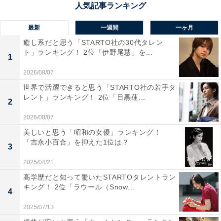
で街歩きが楽しめそうだから」（30代男性／富山県）と
いった声が集まりました。
最新
一週間
一ヶ月
癒し系だと思う「STARTO社の30代タレン
ト」ランキング！ 2位「伊野尾慧」を...
1
2026/08/07
世界で活躍できると思う「STARTO社の若手タ
レント」ランキング！ 2位「目黒蓮...
2
2026/08/07
美しいと思う「昭和の女優」ランキング！
「吉永小百合」を抑えた1位は？
3
2025/04/21
高学歴だと知って驚いたSTARTOタレントラン
キング！ 2位「ラウール（Snow...
4
2025/07/13
1位：下呂温泉／80票