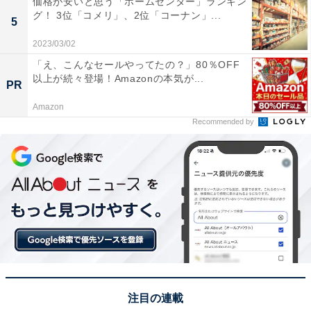
価格が安いと思う「ホームセンター」ランキン
グ！ 3位「コメリ」、2位「コーナン」...
1位に輝いたのは、日本三名泉の1つ「下呂温泉」でし
5
た。飛騨川のせせらぎに沿って広がる温泉街は、春の桜
2023/03/02
や秋の紅葉など、渓谷美と温泉を同時に楽しめるぜいた
「え、こんなセールやってたの？」80％OFF
くな空間。美肌の湯として名高い滑らかな泉質はもちろ
以上が続々登場！Amazonの本気が...
PR
ん、合掌村での歴史体験や名水の滝巡りなど、心身とも
Amazon
にリフレッシュできる極上の癒やしスポットです。
Recommended by
回答者からは「よく聞くけど行ったことがないので、ゆ
っくり浸かりに行きたいため」（30代女性／福岡県）、
「温泉や温泉街の街歩きを楽しめそうだから」（30代女
性／北海道）、「歴史があり、日本三名泉のひとつでも
あるので、ぜひ訪れて温泉街をゆっくり楽しみたい」
（40代女性／兵庫県）といった声が集まりました。
注目の連載
※回答者からのコメントは原文ママです