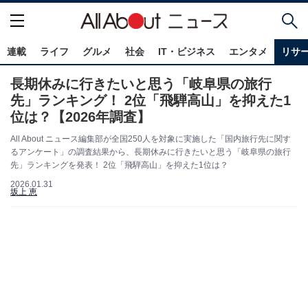
連載
ライフ
グルメ
社会
IT・ビジネス
エンタメ
リサ
長期休みに行きたいと思う「岐阜県の旅行
先」ランキング！ 2位「飛騨高山」を抑えた1
位は？【2026年調査】
All About ニュース編集部が全国250人を対象に実施した「国内旅行先に関す
るアンケート」の調査結果から、長期休みに行きたいと思う「岐阜県の旅行
先」ランキングを発表！ 2位「飛騨高山」を抑えた1位は？
2026.01.31
坂上 恵