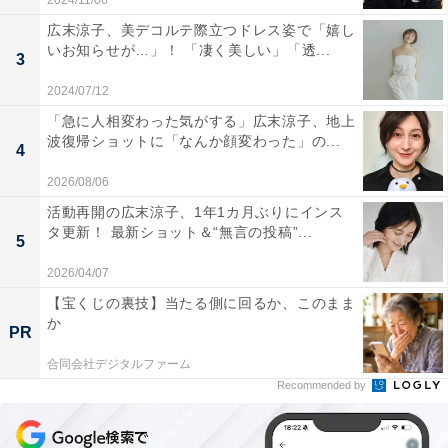
2024/11/06
広末涼子、美デコルテ際立つドレス姿で「嬉し
いお知らせが…」！ 「凄く美しい」「透...
3
2024/07/12
「急に人相変わった気がする」広末涼子、地上
波復帰ショットに「なんか顔変わった」の...
4
2026/08/06
活動再開の広末涼子、1年1カ月ぶりにインス
タ更新！ 最新ショット＆“無言の投稿”...
5
2026/04/07
【宝くじの裏技】当たる側に回るか、このまま
か
PR
合同会社デジタルファーム
Recommended by