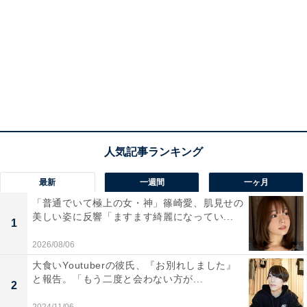
最新
一週間
一ヶ月
「普通でいて極上の女・神」篠崎愛、肌見せの
美しい姿に反響「ますます綺麗になってい...
1
2026/08/06
大食いYoutuberの彼氏、『お別れしました』
と報告。「もう二度と会わない方が...
2