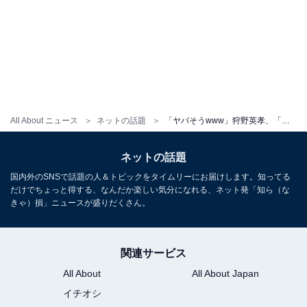
All About ニュース
ネットの話題
「ヤバそうwww」狩野英孝、「怖い。。」と感じたドリンクが話題に！ 「想像しただけで脳がバグる」
ネットの話題
国内外のSNSで話題の人＆トピックをタイムリーにお届けします。知ってる
だけでちょっと得する、なんだか楽しい気分になれる、ネット発「知ら（な
きゃ）損」ニュースが盛りだくさん。
関連サービス
All About
All About Japan
イチオシ