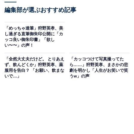
編集部が選ぶおすすめ記事
「めっちゃ達筆」狩野英孝、美
し過ぎる直筆御朱印公開に「カ
ッコ良い御朱印書」「欲し
い〜〜」の声！
「全然大丈夫だけど。 とりあえ
「カッコつけて写真撮ってた
ず、飲んどくか」狩野英孝、薬
ら……」狩野英孝、まさかの悲
服用を告白？ 「お願い、飲まな
劇を明かし「人生がお笑いで笑
いで…」
うw」の声