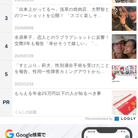
2025/12/18
「出来上がってる〜」浅草の焼肉店、大野智と
のツーショットを公開！ 「スゴく楽しそ...
3
2026/08/08
水原希子、恋人とのラブラブショットに反響！
交際3年も報告「幸せそうで嬉しい」「...
4
2025/07/28
「すとぷり」莉犬、性別適合手術を受けたこと
を報告。性同一性障害カミングアウトから...
5
2022/12/16
もらえる年金25万円以下の人が知るべき事
PR
くらしの話題
Recommended by