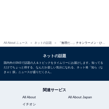
All About ニュース
ネットの話題
「無理だ…」チキンラーメン・ひよこちゃん、“最低気温の日”の姿に「誰かお湯w」「無茶しやがって…」
ネットの話題
国内外のSNSで話題の人＆トピックをタイムリーにお届けします。知ってる
だけでちょっと得する、なんだか楽しい気分になれる、ネット発「知ら（な
きゃ）損」ニュースが盛りだくさん。
関連サービス
All About
All About Japan
イチオシ