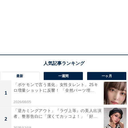
最新
一週間
一ヶ月
「ポケモンで言う進化」女性タレント、25キ
ロ増量ショットに反響！ 「全然パーツ埋...
1
2026/08/05
「逆カミングアウト」『ラヴ上等』の美人出演
者、整形告白に「潔くてカッコよ！」「好...
2