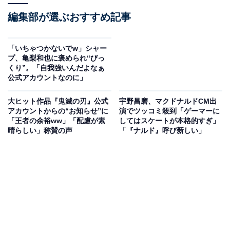
編集部が選ぶおすすめ記事
「いちゃつかないでw」シャー
プ、亀梨和也に褒められ“びっ
くり”。「自我強いんだよなぁ
公式アカウントなのに」
大ヒット作品『鬼滅の刃』公式
宇野昌磨、マクドナルドCM出
アカウントからの“お知らせ”に
演でツッコミ殺到「ゲーマーに
「王者の余裕ww」「配慮が素
してはスケートが本格的すぎ」
晴らしい」称賛の声
「『ナルド』呼び新しい」