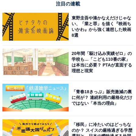
注目の連載
東野圭吾や湊かなえだけじゃな
い、「業と罪」を描く『映画ち
いかわ』から強く連想した映画
8選
20年間「駆け込み実績ゼロ」の
学校も…「こども110番の家」
は本当に必要？ PTAが直面する
理想と現実
「青春18きっぷ」販売激減の裏
に何が？ 連続利用の厳格化だけ
ではない「本当の理由」
「移民」に冷たいのはどっちな
のか？ スイスの厳格過ぎる学歴
選別と、日本の曖昧過ぎる外国