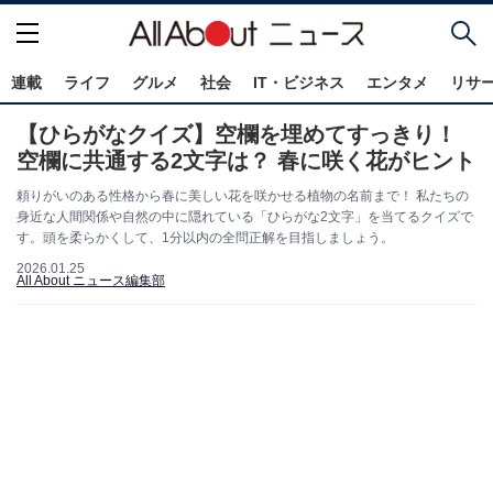
連載
ライフ
グルメ
社会
IT・ビジネス
エンタメ
リサ
【ひらがなクイズ】空欄を埋めてすっきり！
空欄に共通する2文字は？ 春に咲く花がヒント
頼りがいのある性格から春に美しい花を咲かせる植物の名前まで！ 私たちの
身近な人間関係や自然の中に隠れている「ひらがな2文字」を当てるクイズで
す。頭を柔らかくして、1分以内の全問正解を目指しましょう。
2026.01.25
All About ニュース編集部