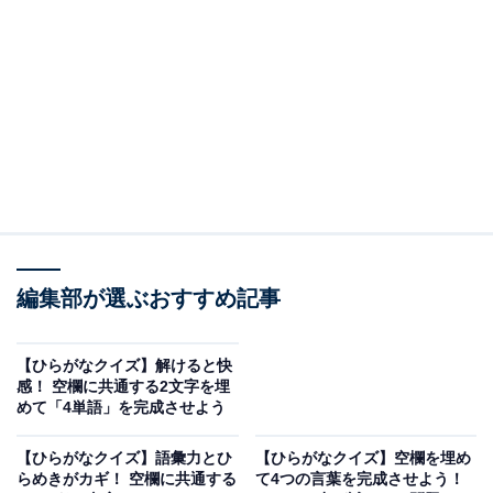
□に共通するひらがなは？
次の言葉に共通して入るひらがなを考えてみましょう。
□□むこ
□□ごはだ
□□もね
□□き
編集部が選ぶおすすめ記事
ヒント：頼りがいのある女性のことを何と呼ぶ？
【ひらがなクイズ】解けると快
感！ 空欄に共通する2文字を埋
次ページ
正解を見る
めて「4単語」を完成させよう
【ひらがなクイズ】語彙力とひ
【ひらがなクイズ】空欄を埋め
らめきがカギ！ 空欄に共通する
て4つの言葉を完成させよう！