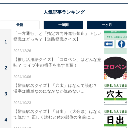
最新
一週間
一ヶ月
1
2
「一方通行」と「指定方向外進行禁止」正しい
標識はどっち？【道路標識クイズ】
1
2022/12/26
【推し活用語クイズ】「コロペン」はどんな意
味？ ライブ中の様子を表す言葉！
2
2024/10/06
【難読駅名クイズ】「穴太」はなんて読む？
漢字は簡単なのになかなか読めない…
3
2024/10/23
【難読駅名クイズ】「日出」（大分県）はなん
て読む？ 正しく読むと体の部位の名前に...
4