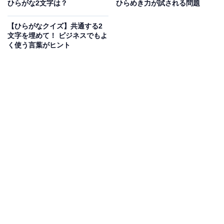
ひらがな2文字は？
ひらめき力が試される問題
【ひらがなクイズ】共通する2
文字を埋めて！ ビジネスでもよ
く使う言葉がヒント
こちらもおすすめ
【ひらがなクイズ】空欄に共通して入るのは
何？ 言葉あてクイズに挑戦しよう