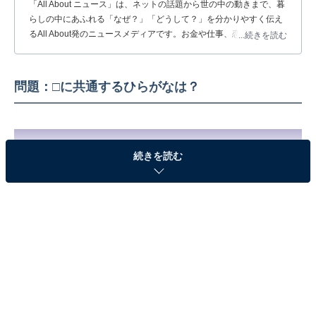
「All About ニュース」は、ネットの話題から世の中の動きまで、暮
らしの中にあふれる「なぜ？」「どうして？」を分かりやすく伝え
るAll About発のニュースメディアです。お金や仕事、恋愛、ITに関
...続きを読む
する疑問に対して専門家が分かりやすく回答するほか、エンタメ情
報やSNSで話題のトピックスを紹介しています。
問題：□に共通するひらがなは？
続きを読む