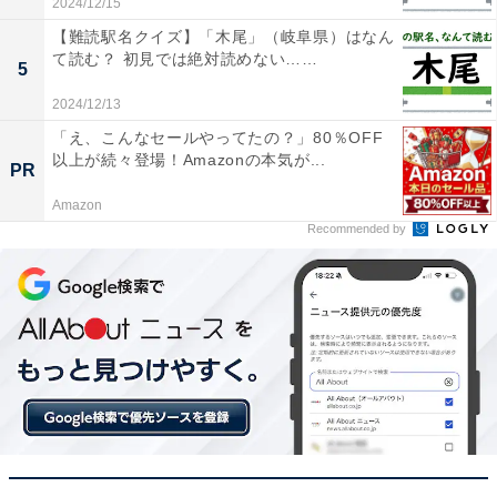
2024/12/15
【難読駅名クイズ】「木尾」（岐阜県）はなん
て読む？ 初見では絶対読めない……
5
2024/12/13
「え、こんなセールやってたの？」80％OFF
以上が続々登場！Amazonの本気が...
PR
Amazon
Recommended by