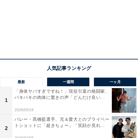
最新
一週間
一ヶ月
「身体ヤバすぎですね！」現役引退の格闘家、
バキバキの肉体に驚きの声「どんだけ良い...
1
2026/05/19
バレー・髙橋藍選手、兄＆愛犬とのプライベー
トショットに「超きちょー」「笑顔が見れ...
2