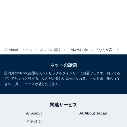
All About ニュース
ネットの話題
「怖い怖い怖い」「なんか言って」ムロツヨシ、50歳の誕生日直前にインスタ投稿全消し＆謎動画を公開！
ネットの話題
国内外のSNSで話題の人＆トピックをタイムリーにお届けします。知ってる
だけでちょっと得する、なんだか楽しい気分になれる、ネット発「知ら（な
きゃ）損」ニュースが盛りだくさん。
関連サービス
All About
All About Japan
イチオシ