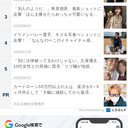
2026/03/08
「別人のようだ…」華原朋美、最新ショットに
反響「ほんま痩せたらめっちゃ可愛いなる...
3
2026/08/10
イケメンバレー選手、キス＆耳食べショットに
反響！ 「なんなのーこのイチャイチャ感...
4
2026/01/29
「別に法律破ってるわけじゃない」久保優太、
10代女性との再婚に賛否「リプ欄が地獄...
5
2026/08/10
カードローン50万円以上の人は、返済を3～6
ヶ月停止して『大幅に減額してから返済...
PR
渋谷法務総合事務所
Recommended by