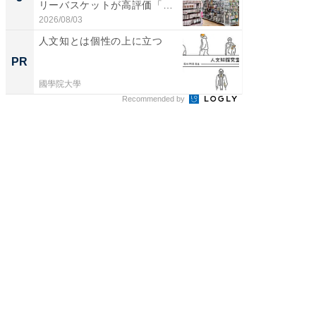
リーバスケットが高評価「使
は和の
わ...
が...
2026/08/03
2026/08/0
人文知とは個性の上に立つ
シェア別荘
wners
PR
PR
國學院大學
COCO VIL
Recommended by