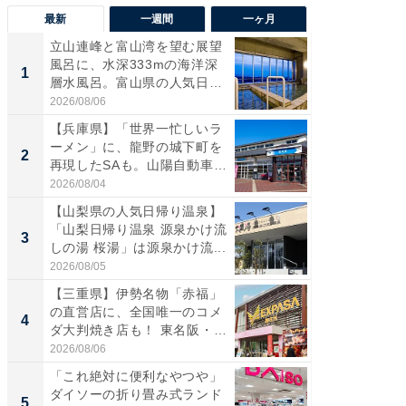
最新
一週間
一ヶ月
立山連峰と富山湾を望む展望
【兵庫
風呂に、水深333mの海洋深
ーメン
1
1
層水風呂。富山県の人気日
再現した
帰...
道...
2026/08/06
2026/08/0
【兵庫県】「世界一忙しいラ
【三重
ーメン」に、龍野の城下町を
「鈴鹿天
2
2
再現したSAも。山陽自動車
は100
道...
2026/08/04
2026/08/0
【山梨県の人気日帰り温泉】
ステラ
「山梨日帰り温泉 源泉かけ流
詰め放題
3
3
しの湯 桜湯」は源泉かけ流...
00円で「
2026/08/05
2026/08/0
【三重県】伊勢名物「赤福」
「ミニオ
の直営店に、全国唯一のコメ
ッグ！ 
4
4
ダ大判焼き店も！ 東名阪・
ど、夏限
伊...
2026/08/06
2026/08/0
「これ絶対に便利なやつや」
【埼玉
ダイソーの折り畳み式ランド
「行田天
5
5