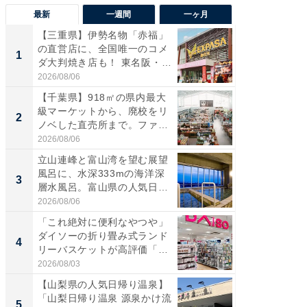
最新
一週間
一ヶ月
【三重県】伊勢名物「赤福」
【兵庫
の直営店に、全国唯一のコメ
ーメン
1
1
ダ大判焼き店も！ 東名阪・
再現した
伊...
道...
2026/08/06
2026/08/0
【千葉県】918㎡の県内最大
【三重
級マーケットから、廃校をリ
「鈴鹿天
2
2
ノベした直売所まで。ファ
は100
ー...
2026/08/06
2026/08/0
立山連峰と富山湾を望む展望
ステラ
風呂に、水深333mの海洋深
詰め放題
3
3
層水風呂。富山県の人気日
00円で「
帰...
2026/08/06
2026/08/0
「これ絶対に便利なやつや」
「ミニオ
ダイソーの折り畳み式ランド
ッグ！ 
4
4
リーバスケットが高評価「使
ど、夏限
わ...
2026/08/03
2026/08/0
【山梨県の人気日帰り温泉】
【埼玉
「山梨日帰り温泉 源泉かけ流
「行田天
5
5