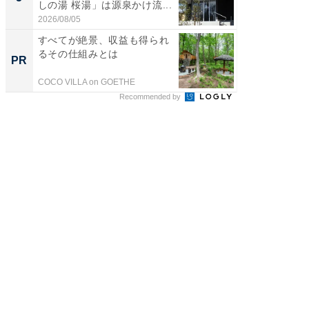
しの湯 桜湯」は源泉かけ流...
は和の
が...
2026/08/05
2026/08/0
すべてが絶景、収益も得られ
FINCH
るその仕組みとは
クセッ
PR
PR
COCO VILLA on GOETHE
FINCHI o
Recommended by