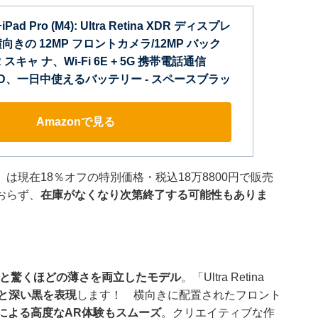
Pad Pro (M4): Ultra Retina XDR ディスプレ
向きの 12MP フロントカメラ/12MP バック
スキャ ナ、Wi-Fi 6E + 5G 携帯電話通信
ce ID、一日中使えるバッテリー - スペースブラッ
Amazonで見る
M4）」は現在18％オフの特別価格・税込18万8800円で販売
おらず、
在庫がなくなり次第終了する可能性もありま
と驚くほどの薄さを両立したモデル
。「Ultra Retina
と深い黒を表現
します！ 横向きに配置されたフロント
ナによる高度なAR体験もスムーズ
。クリエイティブな作