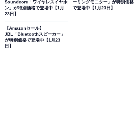
Soundcore「ワイヤレスイヤホ
ーミングモニター」が特別価格
ン」が特別価格で登場中【1月
で登場中【1月23日】
に！ 42％オフで登場
23日】
【Amazonセール】
JBL「Bluetoothスピーカー」
が特別価格で登場中【1月23
日】
マキタ リチウムイオンバッテリBL1860B 18V 6.0Ah A-
60464
Amazonで見る
マキタのリチウムイオンバッテリ「BL1860B」は現在
42％オフの特別価格・税込1万5530円販売中です。
この商品のおすすめポイントは？
マキタの電動工具シリーズを支える、
大容量18V・