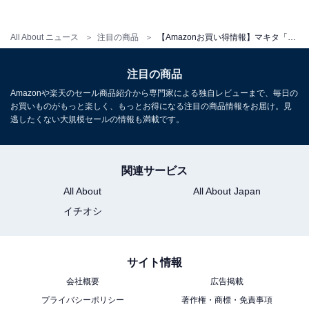
All About ニュース
注目の商品
【Amazonお買い得情報】マキタ「リチウムイオンバッテリ」が特別価格で登場中【1月24日】
マキタ ディスクグラインダ18V 100mm スライドスイッチ
型 バッテリ充電器別売 GA402DZ
注目の商品
Amazonで見る
Amazonや楽天のセール商品紹介から専門家による独自レビューまで、毎日の
お買いものがもっと楽しく、もっとお得になる注目の商品情報をお届け。見
逃したくない大規模セールの情報も満載です。
マキタ「JR189DZ」
関連サービス
All About
All About Japan
イチオシ
サイト情報
マキタ(Makita) 充電式レシプロソー 18V バッテリ・充電
会社概要
広告掲載
器・ケース・レシプロ刃別売 JR189DZ
プライバシーポリシー
著作権・商標・免責事項
Amazonで見る