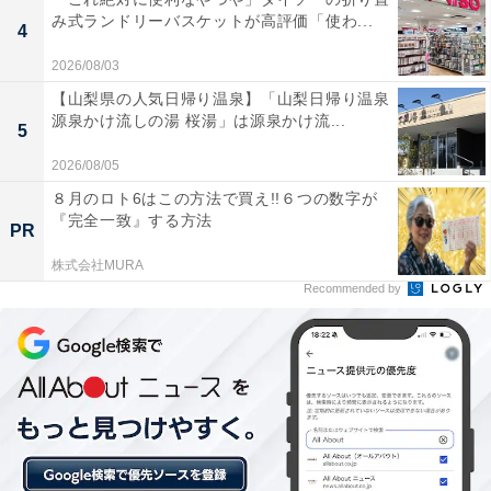
み式ランドリーバスケットが高評価「使わ...
4
2026/08/03
【山梨県の人気日帰り温泉】「山梨日帰り温泉
源泉かけ流しの湯 桜湯」は源泉かけ流...
5
2026/08/05
８月のロト6はこの方法で買え!!６つの数字が
『完全一致』する方法
PR
株式会社MURA
【今日チェックしたい】マキタの人気商品5選
Recommended by
マキタ「UB185DZ」
マキタ(Makita) 充電式ブロワ 18V バッテリ・充電器別売
UB185DZ