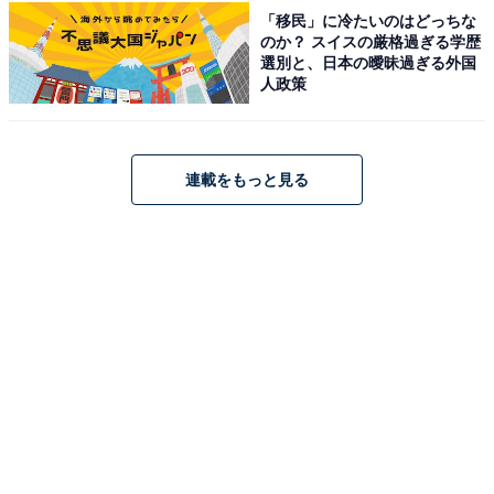
「移民」に冷たいのはどっちな
のか？ スイスの厳格過ぎる学歴
選別と、日本の曖昧過ぎる外国
マキタ「AS180DZ」
人政策
連載をもっと見る
マキタ(Makita) 充電式エアダスタ 18V バッテリ・充電
器・ケース別売 AS180DZ
Amazonで見る
マキタ「GA402DZ」