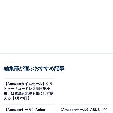
※以下のセール情報は1月24日13時現在のものです。値
段の変更、売り切れの場合もあります。
この記事の執筆者：
All About ニュース お買
いもの部
編集部が選ぶおすすめ記事
Amazonのセール商品から売れ筋ランキングまで、毎日のお買いも
のがもっと楽しく、もっとお得になる情報をお届け。編集部員によ
【Amazonタイムセール】ケル
る独自レビューなど、ここでしか手に入らない情報も満載です。
...続きを読む
ヒャー「コードレス高圧洗浄
機」は電源も水源も気にせず使
える【1月23日】
※本記事で紹介している商品の購入やサービスの利用により、売上の一部が
オールアバウトに還元されることがあります。
【Amazonセール】Anker
【Amazonセール】ASUS「ゲ
マキタの「リチウムイオンバッテリ」が限定価格