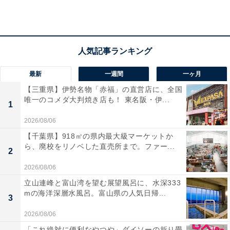
6.0Ahの純正リチウムイオンバッテリー
です。
残容量表
示や自己故障診断などの便利な機能を搭載
し、ボタン1
つで確認できるのが嬉しいですよね。
急速充電にも対応
し、圧倒的なスタミナで長時間の作業を力強くバックア
ップ
してくれます。これ一つあればDIYからプロの現場
最新
一週間
一ヶ月
まで大活躍すること間違いなし。
【三重県】伊勢名物「赤福」の直営店に、全国
唯一のコメダ大判焼き店も！ 東名阪・伊...
1
ユーザーからは「やっぱり純正は安心感が違う」「パワ
2026/08/06
ーが持続する」と信頼を寄せる声が多数あがっていま
【千葉県】918㎡の県内最大級マーケットか
す。一方で、「少し重さを感じる」という声も。予備の
ら、廃校をリノベした直売所まで。ファー...
2
バッテリーを探している人や、ハードな作業を効率よく
進めたい人には、おすすめの商品といえそうです。
2026/08/06
立山連峰と富山湾を望む展望風呂に、水深333
mの海洋深層水風呂。富山県の人気日帰...
3
2026/08/06
「これ絶対に便利なやつや」ダイソーの折り畳