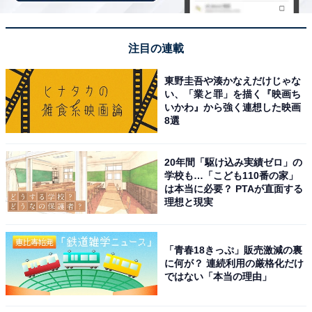
Amazonで見る
注目の連載
マキタ「CL108FDSHW」
東野圭吾や湊かなえだけじゃな
い、「業と罪」を描く『映画ち
いかわ』から強く連想した映画
8選
20年間「駆け込み実績ゼロ」の
学校も…「こども110番の家」
は本当に必要？ PTAが直面する
理想と現実
「青春18きっぷ」販売激減の裏
マキタ コードレス掃除機CL108 カプセル式 標準25分稼
に何が？ 連続利用の厳格化だけ
働/充電22分 軽量定番モデル 10.8Vバッテリ充電器付
ではない「本当の理由」
CL108FDSHW
Amazonで見る