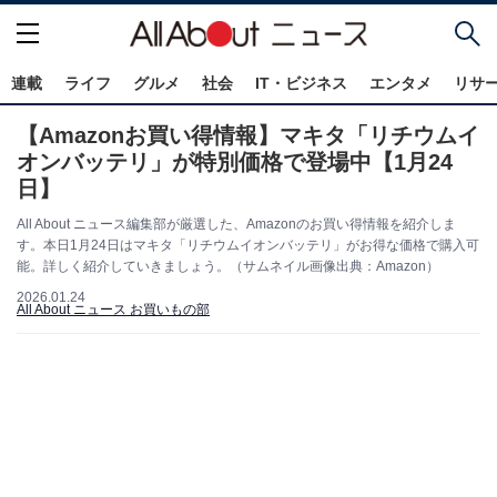
連載
ライフ
グルメ
社会
IT・ビジネス
エンタメ
リサ
【Amazonお買い得情報】マキタ「リチウムイ
オンバッテリ」が特別価格で登場中【1月24
日】
All About ニュース編集部が厳選した、Amazonのお買い得情報を紹介しま
す。本日1月24日はマキタ「リチウムイオンバッテリ」がお得な価格で購入可
能。詳しく紹介していきましょう。（サムネイル画像出典：Amazon）
2026.01.24
All About ニュース お買いもの部