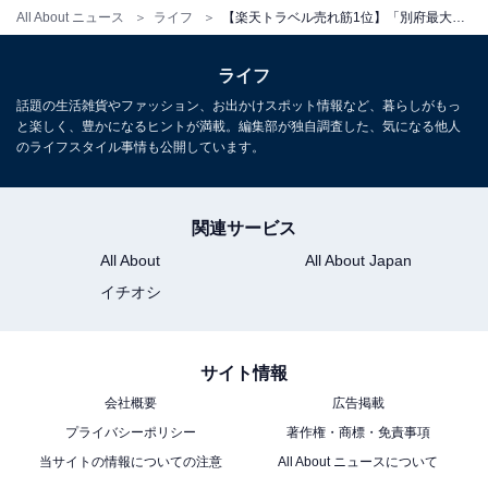
All About ニュース
ライフ
【楽天トラベル売れ筋1位】「別府最大級の露天風呂の宿 おにやまホテル」が選ばれる理由
ライフ
話題の生活雑貨やファッション、お出かけスポット情報など、暮らしがもっ
と楽しく、豊かになるヒントが満載。編集部が独自調査した、気になる他人
のライフスタイル事情も公開しています。
関連サービス
All About
All About Japan
イチオシ
サイト情報
会社概要
広告掲載
プライバシーポリシー
著作権・商標・免責事項
当サイトの情報についての注意
All About ニュースについて