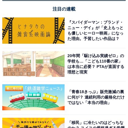
注目の連載
＞楽天トラベルでキャンペーンを見る
『スパイダーマン：ブランド・
※掲載されている情報は記事公開時のものです。あらか
ニュー・デイ』が「史上もっと
も優しいヒーロー映画」になっ
じめご了承ください。また、記事中の宿泊プランを予約
た理由。予習したい作品は？
すると、売上の一部がオールアバウトに還元されること
があります。
20年間「駆け込み実績ゼロ」の
学校も…「こども110番の家」
は本当に必要？ PTAが直面する
この記事の執筆者：
All About ニュース お買
理想と現実
いもの部
Amazonのセール商品から売れ筋ランキングまで、毎日のお買いも
「青春18きっぷ」販売激減の裏
のがもっと楽しく、もっとお得になる情報をお届け。編集部員によ
に何が？ 連続利用の厳格化だけ
る独自レビューなど、ここでしか手に入らない情報も満載です。
...続きを読む
ではない「本当の理由」
「移民」に冷たいのはどっちな
こちらもおすすめ
のか？ スイスの厳格過ぎる学歴