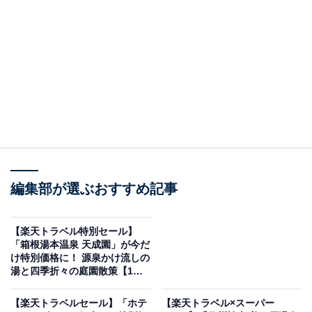
編集部が選ぶおすすめ記事
【楽天トラベル特別セール】
「箱根湯本温泉 天成園」が今だ
画像出典：楽天トラベル
け特別価格に！ 源泉かけ流しの
湯と四季折々の庭園散策【1月
「大分県の50～11室のホテル・旅館」で1位を獲得して
21日】
いるのは、「別府最大級の露天風呂の宿 おにやまホテ
【楽天トラベルセール】「ホテ
【楽天トラベル×スーパー