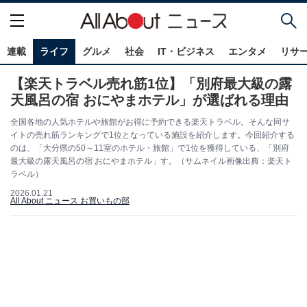
連載
ライフ
グルメ
社会
IT・ビジネス
エンタメ
リサ
【楽天トラベル売れ筋1位】「別府最大級の露
天風呂の宿 おにやまホテル」が選ばれる理由
全国各地の人気ホテルや旅館がお得に予約できる楽天トラベル。そんな同サ
イトの売れ筋ランキングで1位となっている施設を紹介します。今回紹介する
のは、「大分県の50～11室のホテル・旅館」で1位を獲得している、「別府
最大級の露天風呂の宿 おにやまホテル」す。（サムネイル画像出典：楽天ト
ラベル）
2026.01.21
All About ニュース お買いもの部