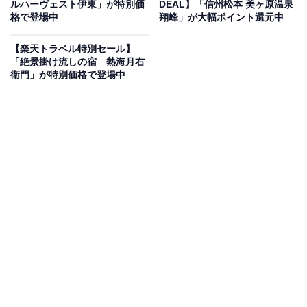
ルハーヴェスト伊東」が特別価
DEAL】「信州松本 美ヶ原温泉
ル」です。
格で登場中
翔峰」が大幅ポイント還元中
【楽天トラベル特別セール】
「絶景掛け流しの宿 熱海月右
衛門」が特別価格で登場中
楽天トラベルでホテルを見る
この宿泊施設のおすすめポイントは？
別府・鉄輪温泉に位置する「おにやまホテル」は、エリ
ア最大級の大浴場と露天風呂を誇る宿。名物の「おにや
まの湯」では開放感あふれる空間で源泉を満喫でき、展
望露天風呂からは別府湾や市街地の夜景を一望できま