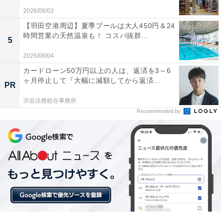
2026/08/03
【羽田空港周辺】夏季プールは大人450円＆24
時間営業の天然温泉も！ コスパ抜群...
5
2026/08/04
楽天トラベルの「5と0のつく日」キャンペーンと
カードローン50万円以上の人は、返済を3～6
は？
ヶ月停止して『大幅に減額してから返済...
PR
楽天トラベルでは、毎月5日・10日・15日・20日・25
渋谷法務総合事務所
Recommended by
日・30日に特別キャンペーンを実施。対象日にエントリ
ー＆予約をすると、宿泊料金が特別価格になるほか、ポ
イント還元率もアップします。
さらに、キャンペーン対象施設の中には、期間限定のス
ペシャルプランや豪華特典が付く場合もあります。旅行
をお得に楽しみたい方は、ぜひこの機会を活用しましょ
う。