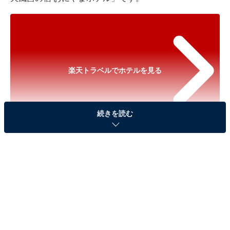
楽天トラベルでホテルを見る
続きを読む
※以下のセール情報は2026年1月21日21時現在のもので
す。料金の変更、満室の場合もあります。
※本記事で紹介している商品の購入やサービスの利用により、売上の一部が
オールアバウトに還元されることがあります。
「別府最大級の露天風呂の宿 おにやまホテル」は
エリア最大級の大浴場と露天風呂を誇る宿