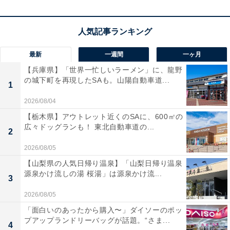
す。鬼山地獄から引いた良質な温泉を、広々とした空間
で心ゆくまで堪能できるのが一番の魅力です。
宿泊者からは「泉質も良く気持ちのよい温泉でした」
最新
一週間
一ヶ月
「今までホテルで食べたご飯の中でピカイチ」という声
【兵庫県】「世界一忙しいラーメン」に、龍野
があがっています。圧倒的な広さの露天風呂でリラック
の城下町を再現したSAも。山陽自動車道...
1
スしたい人や、別府ならではの湯巡りを楽しみたい人に
2026/08/04
おすすめの宿です。
【栃木県】アウトレット近くのSAに、600㎡の
広々ドッグランも！ 東北自動車道の...
2
2026/08/05
【山梨県の人気日帰り温泉】「山梨日帰り温泉
源泉かけ流しの湯 桜湯」は源泉かけ流...
3
2026/08/05
「面白いのあったから購入〜」ダイソーのポッ
プアップランドリーバッグが話題。“さま...
4