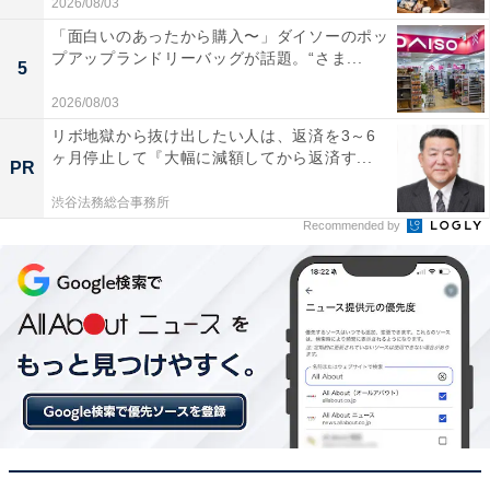
2026/08/03
楽天トラベルの「5と0のつく日」キャンペーンと
「面白いのあったから購入〜」ダイソーのポッ
は？
プアップランドリーバッグが話題。“さま...
5
楽天トラベルでは、毎月5と0のつく日（5日・10日・15
2026/08/03
日・20日・25日・30日）から48時間限定で特別キャンペ
リボ地獄から抜け出したい人は、返済を3～6
ヶ月停止して『大幅に減額してから返済す...
ーンを実施。対象日にエントリー＆予約をすると、宿泊
PR
料金が特別価格になるほか、ポイント還元率もアップし
渋谷法務総合事務所
ます。
Recommended by
さらに、キャンペーン対象施設の中には、期間限定のス
ペシャルプランや豪華特典が付く場合もあります。旅行
をお得に楽しみたい方は、ぜひこの機会を活用しましょ
う。