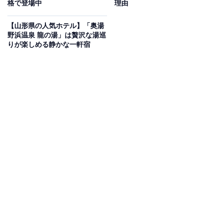
格で登場中
理由
【山形県の人気ホテル】「奥湯
野浜温泉 龍の湯」は贅沢な湯巡
りが楽しめる静かな一軒宿
この宿泊施設のおすすめポイントは？
箱根湯本にある「箱根湯本温泉 天成園」は、開放感抜群
の「天空大露天風呂」が自慢の宿です。全長17メートル
に及ぶ屋上露天風呂からは、遮るものがない空の下で箱
根の豊かな四季を眺めながら湯浴みを楽しめます。夕食
はライブキッチンで出来たての料理を提供する和洋中ビ
ュッフェが人気で、庭園内にあるパワースポット「玉簾
の滝」の散策もおすすめです。
宿泊者からは「一品料理はどれも美味しくて種類がたく
さん」「美しい庭園のライトアップを見ながら浸かる露