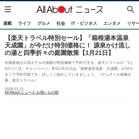
連載
ライフ
グルメ
社会
IT・ビジネス
エンタメ
リサ
【楽天トラベル特別セール】「箱根湯本温泉
天成園」が今だけ特別価格に！ 源泉かけ流し
の湯と四季折々の庭園散策【1月21日】
全国各地の人気ホテルや旅館が特別価格で予約できる、楽天トラベルの「5と
0のつく日」キャンペーン。本日1月21日は「箱根湯本温泉 天成園」が10％
オフで予約可能です。詳しくご紹介していきましょう。（サムネイル画像出
典：楽天トラベル）
2026.01.21
All About ニュース お買いもの部