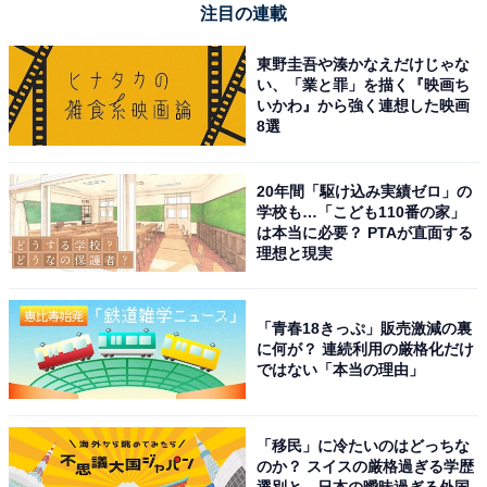
注目の連載
楽天トラベルでキャンペーンを見る
東野圭吾や湊かなえだけじゃな
い、「業と罪」を描く『映画ち
いかわ』から強く連想した映画
8選
20年間「駆け込み実績ゼロ」の
学校も…「こども110番の家」
※掲載されている情報は記事公開時のものです。あらか
は本当に必要？ PTAが直面する
じめご了承ください。 また、記事中の宿泊プランを予約
理想と現実
すると、売上の一部がオールアバウトに還元されること
があります。
「青春18きっぷ」販売激減の裏
に何が？ 連続利用の厳格化だけ
ではない「本当の理由」
この記事の執筆者：
All About ニュース お買
いもの部
「移民」に冷たいのはどっちな
Amazonのセール商品から売れ筋ランキングまで、毎日のお買いも
のか？ スイスの厳格過ぎる学歴
のがもっと楽しく、もっとお得になる情報をお届け。編集部員によ
選別と、日本の曖昧過ぎる外国