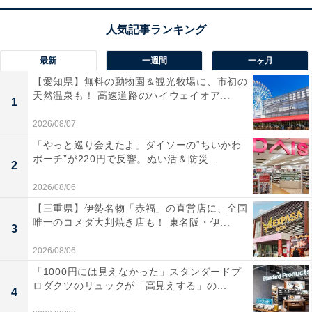
天風呂はもう至福時間」という声があがっています。開
放的な露天風呂でリフレッシュしたい人や、庭園散策と
あわせて活気あるビュッフェを楽しみたい人におすすめ
の宿です。
最新
一週間
一ヶ月
【愛知県】無料の動物園＆観光牧場に、市初の
天然温泉も！ 高速道路のハイウェイオア...
1
2026/08/07
「やっと巡り会えたよ」ダイソーの“ちいかわ
ポーチ”が220円で反響。ぬい活＆防災...
2
2026/08/06
【三重県】伊勢名物「赤福」の直営店に、全国
唯一のコメダ大判焼き店も！ 東名阪・伊...
3
2026/08/06
「1000円には見えなかった」スタンダードプ
ロダクツのリュックが「高見えする」の...
4