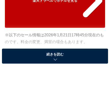
楽天トラベルでホテルを見る
※以下のセール情報は2026年1月21日17時45分現在のも
のです。料金の変更、満室の場合もあります。
※本記事で紹介している商品の購入やサービスの利用により、売上の一部が
続きを読む
オールアバウトに還元されることがあります。
「箱根湯本温泉 天成園」が10％オフで登場！