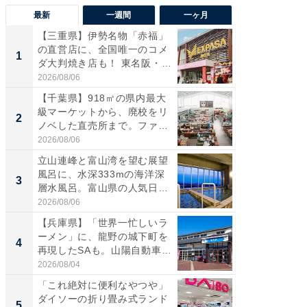
最新
一週間
一ヶ月
【三重県】伊勢名物「赤福」
【兵庫
の直営店に、全国唯一のコメ
ーメン
1
1
ダ大判焼き店も！ 東名阪・
再現した
伊...
道...
2026/08/06
2026/08/0
【千葉県】918㎡の県内最大
【三重
級マーケットから、廃校をリ
「鈴鹿天
2
2
ノベした直売所まで。ファ
は100
ー...
2026/08/06
2026/08/0
立山連峰と富山湾を望む展望
ステラ
風呂に、水深333mの海洋深
詰め放題
3
3
層水風呂。富山県の人気日
00円で「
帰...
2026/08/06
2026/08/0
【兵庫県】「世界一忙しいラ
「ミニオ
ーメン」に、龍野の城下町を
ッグ！ 
4
4
再現したSAも。山陽自動車
ど、夏限
道...
2026/08/04
2026/08/0
「これ絶対に便利なやつや」
【埼玉
ダイソーの折り畳み式ランド
「行田天
5
5