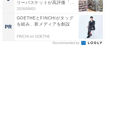
リーバスケットが高評価「使
は和の
わ...
が...
2026/08/03
2026/08/0
GOETHEとFINCHIがタッグ
【西野
を組み、新メディアを創設
刊『北
PR
PR
くか』
FINCHI on GOETHE
FINCHI o
Recommended by