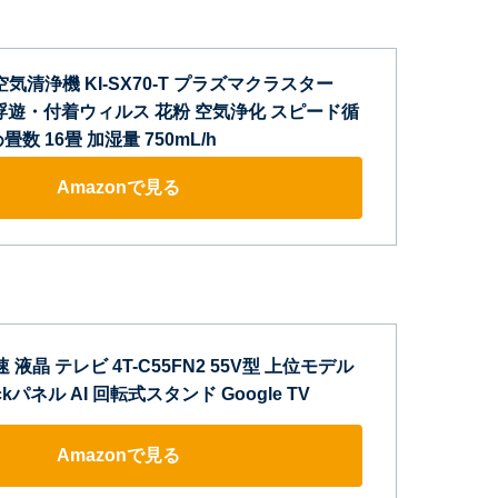
気清浄機 KI-SX70-T プラズマクラスター
0) 浮遊・付着ウィルス 花粉 空気浄化 スピード循
数 16畳 加湿量 750mL/h
Amazonで見る
 液晶 テレビ 4T-C55FN2 55V型 上位モデル
ackパネル AI 回転式スタンド Google TV
Amazonで見る