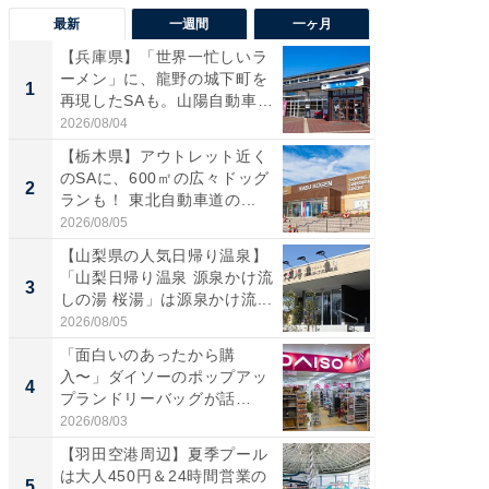
最新
一週間
一ヶ月
【兵庫県】「世界一忙しいラ
「気に
ーメン」に、龍野の城下町を
る〜」3
1
1
再現したSAも。山陽自動車
バー」
道...
好...
2026/08/04
2026/07/3
【栃木県】アウトレット近く
【三重
のSAに、600㎡の広々ドッグ
「鈴鹿天
2
2
ランも！ 東北自動車道の...
は100
2026/08/05
2026/08/0
【山梨県の人気日帰り温泉】
「ミニオ
「山梨日帰り温泉 源泉かけ流
ッグ！ 
3
3
しの湯 桜湯」は源泉かけ流...
ど、夏限
2026/08/05
2026/08/0
「面白いのあったから購
ステラ
入〜」ダイソーのポップアッ
詰め放題
4
4
プランドリーバッグが話
00円で「
題。“さま...
2026/08/03
2026/08/0
【羽田空港周辺】夏季プール
【埼玉
は大人450円＆24時間営業の
「行田天
5
5