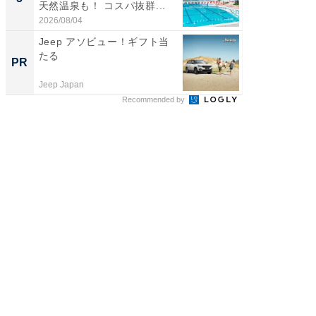
天然温泉も！ コスパ抜群...
は和の
が...
2026/08/04
2026/08/0
Jeep アソビュー！ギフト当
シェア別荘
たる
wners
PR
PR
Jeep Japan
COCO VIL
Recommended by