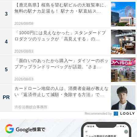
【鹿児島県】桜島を望む駅ビルの大観覧車に、
無料の駅ナカ足湯も！ 駅ナカ・駅直結ス...
3
2026/08/08
「1000円には見えなかった」スタンダードプ
ロダクツのリュックが「高見えする」の...
4
2026/08/03
「面白いのあったから購入〜」ダイソーのポッ
プアップランドリーバッグが話題。“さま...
5
2026/08/03
カードローン地獄の人は、消費者金融が教えな
い『返済停止して減額・免除する方法』で...
PR
渋谷法務総合事務所
Recommended by