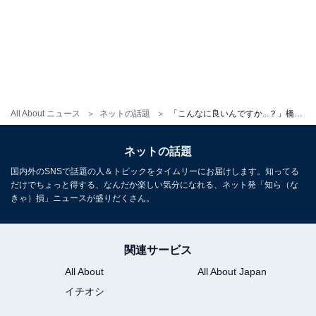
All About ニュース
ネットの話題
「こんなに良いんですか...？」橋本環奈、手術姿に反響！ 格好いいオフショットに「医師役ハマり過ぎ！」の声
ネットの話題
国内外のSNSで話題の人＆トピックをタイムリーにお届けします。知ってる
だけでちょっと得する、なんだか楽しい気分になれる、ネット発「知ら（な
きゃ）損」ニュースが盛りだくさん。
関連サービス
All About
All About Japan
イチオシ