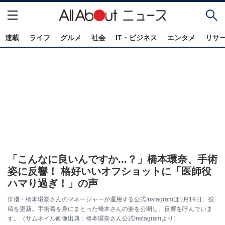
連載
ライフ
グルメ
社会
IT・ビジネス
エンタメ
リサ
「こんなに良いんですか...？」橋本環奈、手術
姿に反響！ 格好いいオフショットに「医師役
ハマり過ぎ！」の声
俳優・橋本環奈さんのマネージャーが運用する公式Instagramは1月19日、投
稿を更新。手術着を身にまとった橋本さんの姿を公開し、反響を呼んでいま
す。（サムネイル画像出典：橋本環奈さん公式Instagramより）