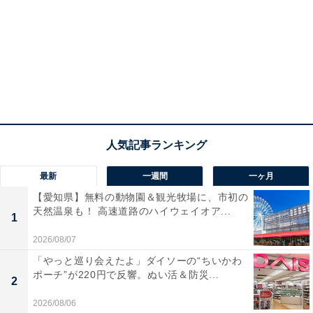
最新
一週間
一ヶ月
【愛知県】無料の動物園＆観光牧場に、市初の
天然温泉も！ 高速道路のハイウェイオア...
1
2026/08/07
「やっと巡り会えたよ」ダイソーの“ちいかわ
ポーチ”が220円で反響。ぬい活＆防災...
2
2026/08/06