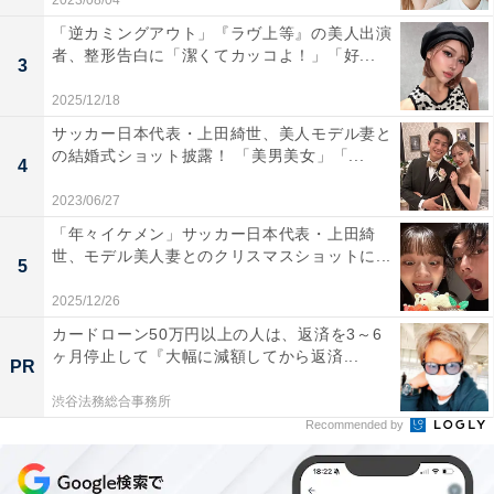
2023/08/04
「逆カミングアウト」『ラヴ上等』の美人出演
者、整形告白に「潔くてカッコよ！」「好...
3
2025/12/18
サッカー日本代表・上田綺世、美人モデル妻と
の結婚式ショット披露！ 「美男美女」「...
4
2023/06/27
「年々イケメン」サッカー日本代表・上田綺
世、モデル美人妻とのクリスマスショットに...
5
2025/12/26
カードローン50万円以上の人は、返済を3～6
ヶ月停止して『大幅に減額してから返済...
PR
渋谷法務総合事務所
Recommended by