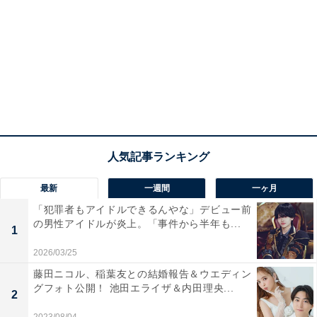
最新
一週間
一ヶ月
「犯罪者もアイドルできるんやな」デビュー前
の男性アイドルが炎上。「事件から半年も...
1
2026/03/25
藤田ニコル、稲葉友との結婚報告＆ウエディン
グフォト公開！ 池田エライザ＆内田理央...
2