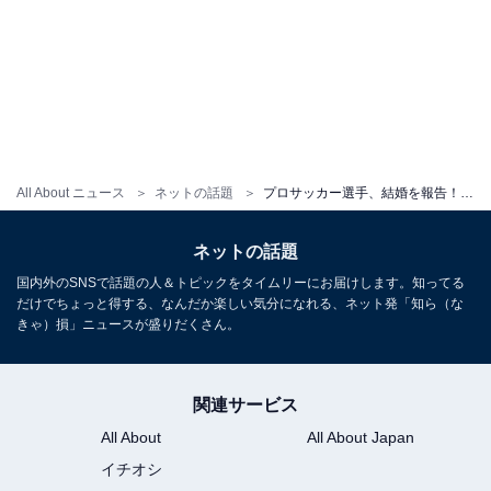
All About ニュース
ネットの話題
プロサッカー選手、結婚を報告！ 夫婦“ツーショット”に反響「まじすか」「びっくり。。。おめでとう」
ネットの話題
国内外のSNSで話題の人＆トピックをタイムリーにお届けします。知ってる
だけでちょっと得する、なんだか楽しい気分になれる、ネット発「知ら（な
きゃ）損」ニュースが盛りだくさん。
関連サービス
All About
All About Japan
イチオシ