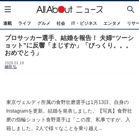
連載
ライフ
グルメ
社会
IT・ビジネス
エンタメ
リサ
プロサッカー選手、結婚を報告！ 夫婦“ツーシ
ョット”に反響「まじすか」「びっくり。。。
おめでとう」
2026.01.19
鎌田 弘
東京ヴェルディ所属の食野壮磨選手は1月13日、自身の
Instagramを更新。結婚を発表しました。【写真】食野壮
磨の指輪ショット食野選手は「この度、私事ですが、入
籍しました。2人で様々なことを乗り越え...