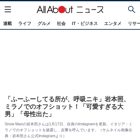
連載
ライフ
グルメ
社会
IT・ビジネス
エンタメ
リサ
「ふーふーしてる所が、呼吸ニキ」岩本照、
ミラノでのオフショット！「可愛すぎる大
男」「母性出た」
Snow Manの岩本照さんは1月17日、自身のInstagramを更新。イタリア・ミ
ラノでのオフショットを披露し、反響を呼んでいます。（サムネイル画像出
典：岩本照さん公式Instagramより）