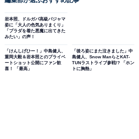
岩本照、ドルガバ高級パジャマ
姿に「大人の色気ありまくり」
「プラダを着た悪魔に出てきた
みたい」の声！
「けんしげひー！」中島健人、
「後ろ姿にまた泣きました」中
重岡大毅＆岩本照とのプライベ
島健人、Snow ManらとKAT-
ートショット公開にファン歓
TUNラストライブ参戦!? 「ホン
喜！ 「最高」
トに胸熱」