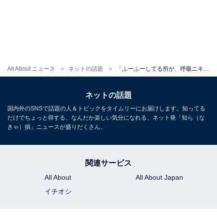
All About ニュース
ネットの話題
「ふーふーしてる所が、呼吸ニキ」岩本照、ミラノでのオフショット！「可愛すぎる大男」「母性出た」
ネットの話題
国内外のSNSで話題の人＆トピックをタイムリーにお届けします。知ってる
だけでちょっと得する、なんだか楽しい気分になれる、ネット発「知ら（な
きゃ）損」ニュースが盛りだくさん。
関連サービス
All About
All About Japan
イチオシ