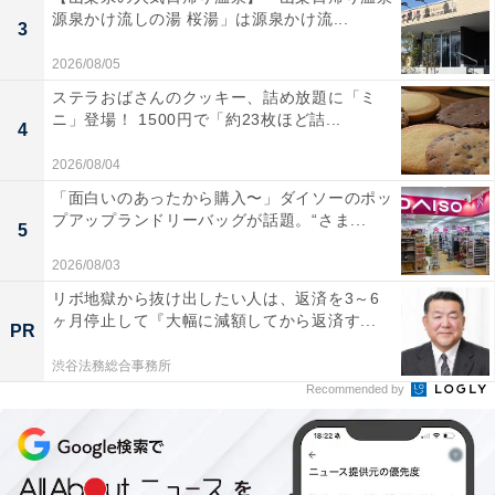
源泉かけ流しの湯 桜湯」は源泉かけ流...
3
2026/08/05
ステラおばさんのクッキー、詰め放題に「ミ
ニ」登場！ 1500円で「約23枚ほど詰...
4
2026/08/04
「面白いのあったから購入〜」ダイソーのポッ
プアップランドリーバッグが話題。“さま...
5
2026/08/03
リボ地獄から抜け出したい人は、返済を3～6
ヶ月停止して『大幅に減額してから返済す...
PR
渋谷法務総合事務所
Recommended by