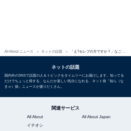
All About ニュース
ネットの話題
「え?セレブの方ですか？」なごみ、美太もも際立つ圧巻スタイルに反響「Awichかと思った」「ビジュ最高」
ネットの話題
国内外のSNSで話題の人＆トピックをタイムリーにお届けします。知ってる
だけでちょっと得する、なんだか楽しい気分になれる、ネット発「知ら（な
きゃ）損」ニュースが盛りだくさん。
関連サービス
All About
All About Japan
イチオシ