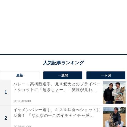
最新
一週間
一ヶ月
バレー・髙橋藍選手、兄＆愛犬とのプライベー
トショットに「超きちょー」「笑顔が見れ...
1
2026/03/08
イケメンバレー選手、キス＆耳食べショットに
反響！ 「なんなのーこのイチャイチャ感...
2