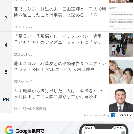
2026/01/29
花乃まりあ、趣里の夫・三山凌輝と「二人で時
間を過ごしたことは事実」と認める。「不...
3
2026/07/22
「足長いし子煩悩だし」イケメンバレー選手、
子どもたちとのディズニーショットに「か...
4
2026/01/03
藤田ニコル、稲葉友との結婚報告＆ウエディン
グフォト公開！ 池田エライザ＆内田理央...
5
2023/08/04
リボ地獄から抜け出したい人は、返済を3～6
ヶ月停止して『大幅に減額してから返済す...
PR
渋谷法務総合事務所
Recommended by