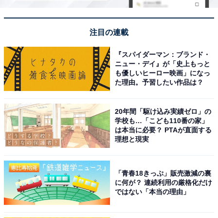
1
2
注目の連載
『スパイダーマン：ブランド・
ニュー・デイ』が「史上もっと
も優しいヒーロー映画」になっ
た理由。予習したい作品は？
20年間「駆け込み実績ゼロ」の
学校も…「こども110番の家」
は本当に必要？ PTAが直面する
理想と現実
「青春18きっぷ」販売激減の裏
に何が？ 連続利用の厳格化だけ
ではない「本当の理由」