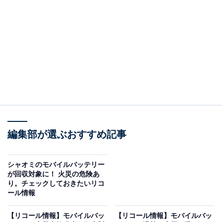
報やSNSで話題のトピックスを紹介しています。
Anker製品の火災と回収対応
アンカー・ジャパンのリチウム電池内蔵充電器「Anker
Power Bank（10000mAh、22.5W）」および「Anker
MagGo Power Bank（10000mAh、7.5W、Stand）」を
対象に、交換や回収が行われています。詳細は以下の通
りです。
「Anker Power Bank（10000mAh、22.5W）」
編集部が選ぶおすすめ記事
販売期間：2024年5月16日～2025年6月6日
対象台数：40万1771台
シャオミのモバイルバッテリー
が回収対象に！ 火災の危険あ
「Anker MagGo Power Bank（10000mAh、7.5W、
り。チェックしておきたいリコ
ール情報
Stand）」
販売期間：2023年12月19日～2025年2月13日
【リコール情報】モバイルバッ
【リコール情報】モバイルバッ