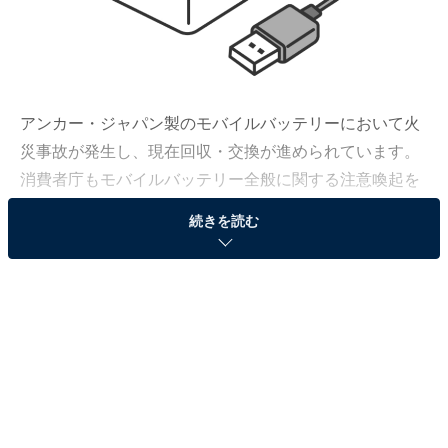
アンカー・ジャパン製のモバイルバッテリーにおいて火
災事故が発生し、現在回収・交換が進められています。
消費者庁もモバイルバッテリー全般に関する注意喚起を
行っており、安全のためにリコール情報の確認をしまし
続きを読む
ょう。
この記事の執筆者：
All About ニュース編集
部
「All About ニュース」は、ネットの話題から世の中の動きまで、暮
らしの中にあふれる「なぜ？」「どうして？」を分かりやすく伝え
るAll About発のニュースメディアです。お金や仕事、恋愛、ITに関
...続きを読む
する疑問に対して専門家が分かりやすく回答するほか、エンタメ情