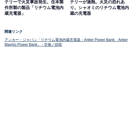
対象台数：1万5018台
テリーで火災事故発生。住本製
テリーが過熱。火災の恐れあ
作所製の製品「リチウム電池内
り。シャオミのリチウム電池内
蔵充電器」
蔵の充電器
「セル製造サプライヤーによる不適切な部材使用が見つ
かり事故の可能性がある」ため、2025年6月26日から対
関連リンク
応が開始されました。事故防止のため、該当製品を持っ
アンカー・ジャパン「リチウム電池内蔵充電器：Anker Power Bank、Anker
ている人は早めの確認をおすすめします。
MagGo Power Bank」 - 交換／回収