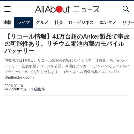
連載
ライフ
グルメ
社会
IT・ビジネス
エンタメ
リサ
【リコール情報】41万台超のAnker製品で事故
の可能性あり。リチウム電池内蔵のモバイル
バッテリー
消費者庁は1月9日、リコール情報公式Webサイトにて「【特集】モバイルバ
ッテリー - 注意喚起」ページを公開。今回はアンカー・ジャパンのモバイルバ
ッテリーについてお知らせします。（サムネイル画像出典：tanakashi /
Shutterstock.com）
2026.01.16
All About ニュース編集部