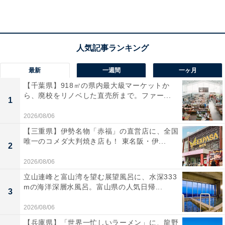
消費者庁による注意喚起特集
消費者庁のリコール情報サイトでは、モバイルバッテリ
最新
一週間
一ヶ月
ーに関する注意喚起の特集を掲載しています。消費者自
【千葉県】918㎡の県内最大級マーケットか
身が使用している製品のリコール情報や製品情報を確認
ら、廃校をリノベした直売所まで。ファー...
1
することを促すものです。日頃から最新のリコール情報
2026/08/06
をチェックして、事故を未然に防ぎましょう。
【三重県】伊勢名物「赤福」の直営店に、全国
唯一のコメダ大判焼き店も！ 東名阪・伊...
2
次ページ
製品の実際の画像を見る
2026/08/06
立山連峰と富山湾を望む展望風呂に、水深333
mの海洋深層水風呂。富山県の人気日帰...
3
2026/08/06
【兵庫県】「世界一忙しいラーメン」に、龍野