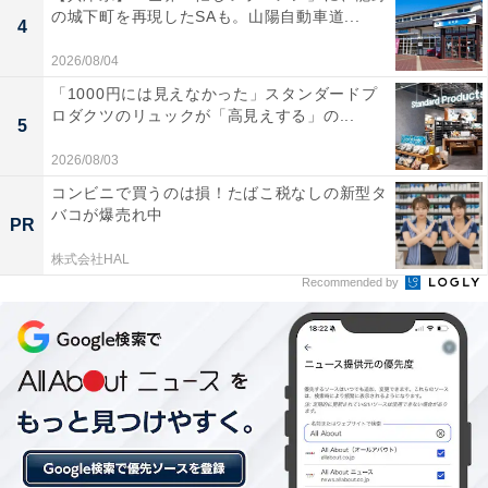
の城下町を再現したSAも。山陽自動車道...
4
2026/08/04
「1000円には見えなかった」スタンダードプ
ロダクツのリュックが「高見えする」の...
5
2026/08/03
コンビニで買うのは損！たばこ税なしの新型タ
バコが爆売れ中
PR
株式会社HAL
こちらもおすすめ
Recommended by
【リコール情報】53万台以上のAnker製品が発
火の可能性あり。モバイルバッテリーやスピー
カーも対象に