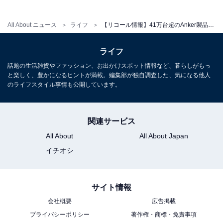
All About ニュース
ライフ
【リコール情報】41万台超のAnker製品で事故の可能性あり。リチウム電池内蔵のモバイルバッテリー
ライフ
話題の生活雑貨やファッション、お出かけスポット情報など、暮らしがもっ
と楽しく、豊かになるヒントが満載。編集部が独自調査した、気になる他人
のライフスタイル事情も公開しています。
関連サービス
All About
All About Japan
イチオシ
サイト情報
会社概要
広告掲載
プライバシーポリシー
著作権・商標・免責事項