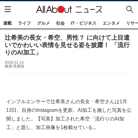
連載
ライフ
グルメ
社会
IT・ビジネス
エンタメ
リサ
辻希美の長女・希空、男性？ に向けて上目遣
いでかわいい表情を見せる姿を披露！ 「流行
りのAI加工」
2026.01.14
橋酒 瑛麗瑠
インフルエンサーで辻希美さんの長女・希空さんは1月
13日、自身のInstagramを更新。AI加工を施した写真を公
開しました。【写真】加工された希空「流行りのAI加
工」と題し、加工画像を1枚載せている...