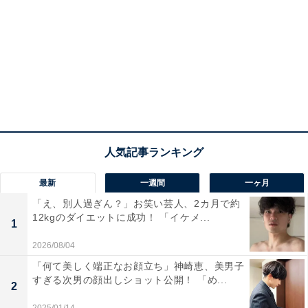
最新
一週間
一ヶ月
「え、別人過ぎん？」お笑い芸人、2カ月で約
12kgのダイエットに成功！ 「イケメ...
1
2026/08/04
「何て美しく端正なお顔立ち」神崎恵、美男子
すぎる次男の顔出しショット公開！ 「め...
2