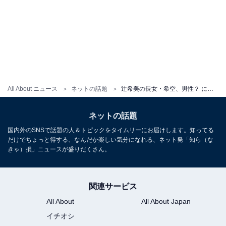
All About ニュース
ネットの話題
辻希美の長女・希空、男性？ に向けて上目遣いでかわいい表情を見せる姿を披露！ 「流行りのAI加工」
ネットの話題
国内外のSNSで話題の人＆トピックをタイムリーにお届けします。知ってる
だけでちょっと得する、なんだか楽しい気分になれる、ネット発「知ら（な
きゃ）損」ニュースが盛りだくさん。
関連サービス
All About
All About Japan
イチオシ