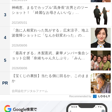
2025/01/14
神崎恵、まるでカップル“高身長”次男とのツー
ショット！ 「綺麗なお母さんいいな」...
3
2023/05/31
「急に人相変わった気がする」広末涼子、地上
波復帰ショットに「なんか顔変わった」の...
4
2026/08/06
「最高すぎる」木梨憲武、豪華メンバー集合シ
ョット公開「奈緒ちゃん久しぶり」「みん...
5
2026/08/06
【宝くじの裏技】当たる側に回るか、このまま
か
PR
合同会社デジタルファーム
Recommended by