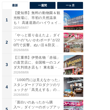
最新
一週間
一ヶ月
【愛知県】無料の動物園＆観
【兵庫
光牧場に、市初の天然温泉
ーメン
1
1
も！ 高速道路のハイウェイオ
再現した
ア...
道...
2026/08/07
2026/08/0
「やっと巡り会えたよ」ダイ
【三重
ソーの“ちいかわポーチ”が22
の直営
2
2
0円で反響。ぬい活＆防災...
ダ大判焼
伊...
2026/08/06
2026/08/0
【三重県】伊勢名物「赤福」
【千葉県
の直営店に、全国唯一のコメ
級マー
3
3
ダ大判焼き店も！ 東名阪・
ノベし
伊...
ー...
2026/08/06
2026/08/0
「1000円には見えなかった」
立山連
スタンダードプロダクツのリ
風呂に、
4
4
ュックが「高見えする」の...
層水風
帰...
2026/08/03
2026/08/0
「面白いのあったから購
「これ
入〜」ダイソーのポップアッ
ダイソ
5
5