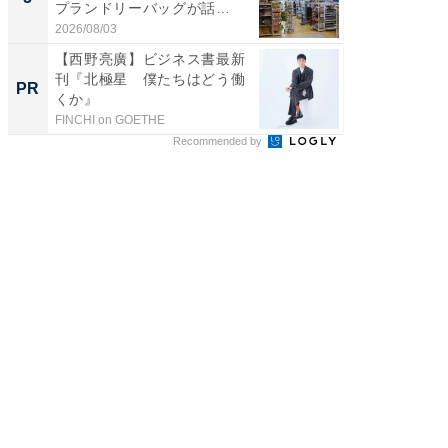
プランドリーバッグが話
リーバ
題。“さま...
わ...
2026/08/03
2026/08/0
【西野亮廣】ビジネス書最新
【見城徹
刊『北極星 僕たちはどう働
も変わ
PR
PR
くか』
FINCHI on GOETHE
FINCHI o
Recommended by