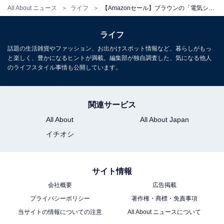
All About ニュース
ライフ
【Amazonセール】ブラウンの「電気シェーバー」が特別価格で登場中
ライフ
話題の生活雑貨やファッション、お出かけスポット情報など、暮らしがもっ
と楽しく、豊かになるヒントが満載。編集部が独自調査した、気になる他人
のライフスタイル事情も公開しています。
ブラウン 電気シェーバー シリーズ3 電動 髭剃り メンズ
3010s 3枚刃 水洗い/お風呂剃り可
Amazonで見る
関連サービス
All About
All About Japan
イチオシ
ブラウン「52-A1200s」
サイト情報
会社概要
広告掲載
プライバシーポリシー
著作権・商標・免責事項
当サイトの情報についての注意
All About ニュースについて