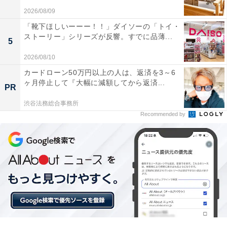
2026/08/09
や、毎日のメンテナンスをスマートに時短したい人に
「靴下ほしいーーー！！」ダイソーの「トイ・
は、おすすめの商品といえそうです。
ストーリー」シリーズが反響。すでに品薄...
5
2026/08/10
カードローン50万円以上の人は、返済を3～6
ヶ月停止して『大幅に減額してから返済...
PR
渋谷法務総合事務所
Recommended by
【今日チェックしたい】ブラウンの人気商品5選