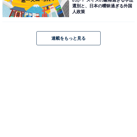
選別と、日本の曖昧過ぎる外国
人政策
連載をもっと見る
ブラウン 電気シェーバー シリーズ9 SPORT 電動 髭剃り
メンズ 9360cc 【Amazon.co.jp 限定】6in1アルコール洗
浄システム付 シェーバーケース付 ブラック
Amazonで見る
ブラウン「3010s」