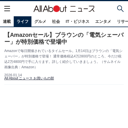
連載
ライフ
グルメ
社会
IT・ビジネス
エンタメ
リサ
【Amazonセール】ブラウンの「電気シェーバ
ー」が特別価格で登場中
Amazonで毎日開催されているタイムセール。1月14日はブラウンの「電気シ
ェーバー」が特別価格で登場！ 通常価格税込4万2800円のところ、今だけ税
込2万4800円で手に入ります。詳しく紹介していきましょう。（サムネイル
画像出典：Amazon）
2026.01.14
All About ニュース お買いもの部