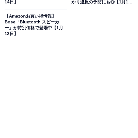
14日】
かり違反の予防にも◎【1月13
ブラウンの「電気シェーバー」が“今だけ”の限定
日】
価格に！ 42％オフで登場
【Amazonお買い得情報】
Bose「Bluetooth スピーカ
ー」が特別価格で登場中【1月
13日】
ブラウン 電気シェーバー シリーズ8 洗浄機付き 電動 髭剃
り メンズ 【Amazon.co.jp 限定】 8560cc 5 in 1 100％防
水設計 4+1 カットシステム 進化したキワぞり刃 夕方ヒ
ゲ、ゼロへ 電動シェーバー 【最新2023年秋モデル】
Amazonで見る
ブラウンの電気シェーバー「シリーズ8 8560cc」は現在
42％オフの特別価格・税込24800円で販売中。タイムセ