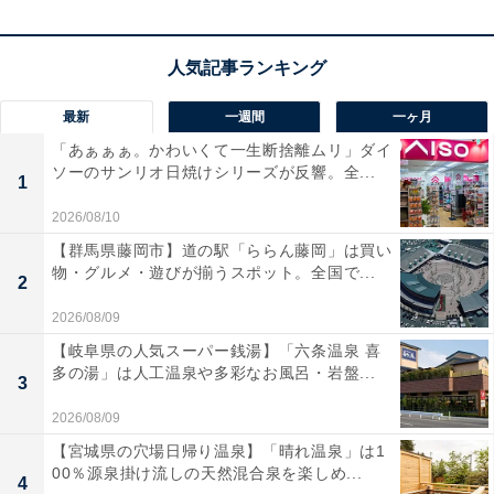
ールの終了時期は明らかにされておらず、
在庫がなくな
り次第終了する可能性もあります
。
この商品のおすすめポイントは？
最新
一週間
一ヶ月
「あぁぁぁ。かわいくて一生断捨離ムリ」ダイ
ブラウン独自の音波振動テクノロジーにより、
毎分1万
ソーのサンリオ日焼けシリーズが反響。全...
1
回の微振動で肌への摩擦を抑えつつ、深剃り
を実現。
AI
がヒゲの濃さを自動で読み取ってパワーを調節
するた
2026/08/10
め、肌に優しく効率的に剃り上げます。進化したキワぞ
【群馬県藤岡市】道の駅「ららん藤岡」は買い
物・グルメ・遊びが揃うスポット。全国で...
り刃や40度まで動く密着ヘッドが、あご下などの剃りに
2
くい部分もしっかりキャッチ。
全自動のアルコール洗浄
2026/08/09
システムで、常に清潔な状態を保てる
のも大きな魅力で
【岐阜県の人気スーパー銭湯】「六条温泉 喜
す！
多の湯」は人工温泉や多彩なお風呂・岩盤...
3
2026/08/09
ユーザーからは「肌への負担が少ない」「手入れが自動
【宮城県の穴場日帰り温泉】「晴れ温泉」は1
で完結して楽」と好評です。一方で、「洗浄中の音が少
00％源泉掛け流しの天然混合泉を楽しめ...
4
し大きい」という声も。夕方のヒゲ残りを解消したい人