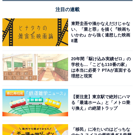
注目の連載
ブラウン「51-M1200s-V」
東野圭吾や湊かなえだけじゃな
い、「業と罪」を描く『映画ち
いかわ』から強く連想した映画
8選
20年間「駆け込み実績ゼロ」の
学校も…「こども110番の家」
は本当に必要？ PTAが直面する
理想と現実
ブラウン 電気シェーバー シリーズ5 電動 髭剃り メンズ
【Amazon.co.jp限定】 51-M1200s-V ミント キワゾリト
【要注意】東京駅で絶対にハマ
リマー 防水設計 充電式 コードレス ディープキャッチ網刃
る「最遠ホーム」と「メトロ乗
り換え」の絶望トラップ
Amazonで見る
「移民」に冷たいのはどっちな
ブラウン「9360cc」
のか？ スイスの厳格過ぎる学歴