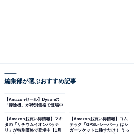
※以下のセール情報は2026年1月14日20時現在のもので
す。値段の変更、売り切れの場合もあります。
この記事の執筆者：
All About ニュース お買
編集部が選ぶおすすめ記事
いもの部
Amazonのセール商品から売れ筋ランキングまで、毎日のお買いも
【Amazonセール】Dysonの
のがもっと楽しく、もっとお得になる情報をお届け。編集部員によ
「掃除機」が特別価格で登場中
る独自レビューなど、ここでしか手に入らない情報も満載です。
...続きを読む
【Amazonお買い得情報】マキ
【Amazonお買い得情報】コム
※本記事で紹介している商品の購入やサービスの利用により、売上の一部が
タの「リチウムイオンバッテ
テック「GPSレシーバー」はシ
オールアバウトに還元されることがあります。
リ」が特別価格で登場中【1月
ガーソケットに挿すだけ！ うっ