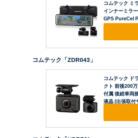
コムテック ミラ
インナーミラー機
GPS PureC
コムテック「ZDR043」
コムテック ドラ
クト 前後200万画
付属 後続車両
液晶 [出張取付