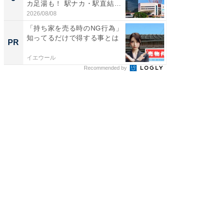
カ足湯も！ 駅ナカ・駅直結
層水風
ス...
帰...
2026/08/08
2026/08/0
「持ち家を売る時のNG行為」
「持ち家
知ってるだけで得する事とは
知って
PR
PR
イエウール
イエウー
Recommended by