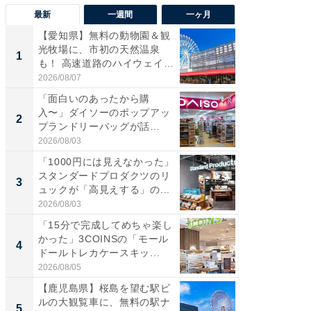
最新
一週間
一ヶ月
【愛知県】無料の動物園＆観
【兵庫
光牧場に、市初の天然温泉
ーメン
1
1
も！ 高速道路のハイウェイオ
再現した
ア...
道...
2026/08/07
2026/08/0
「面白いのあったから購
【三重
入〜」ダイソーのポップアッ
の直営
2
2
プランドリーバッグが話
ダ大判焼
題。“さま...
伊...
2026/08/03
2026/08/0
「1000円には見えなかった」
【千葉県
スタンダードプロダクツのリ
級マー
3
3
ュックが「高見えする」の...
ノベし
ー...
2026/08/03
2026/08/0
「15分で完成してめちゃ楽し
「100
かった」3COINSの「モール
スタン
4
4
ドールトレカケースキッ...
ュックが
2026/08/05
2026/08/0
【鹿児島県】桜島を望む駅ビ
立山連
ルの大観覧車に、無料の駅ナ
風呂に、
5
5