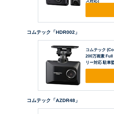
ス対応]
コムテック「HDR002」
コムテック (C
200万画素 Fu
リー対応 駐車監
コムテック「AZDR48」