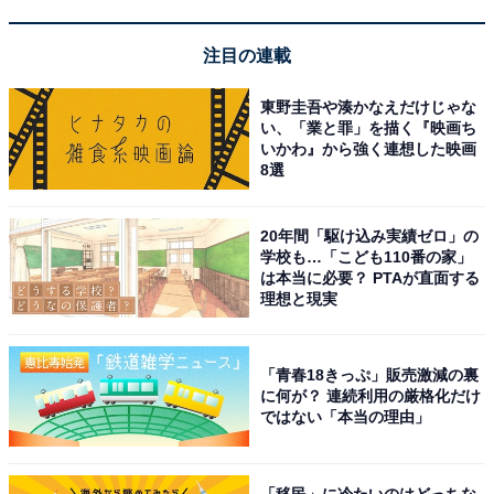
注目の連載
ハイセンス 40V型 40A4N フルハイビジョン 液晶 テレビ
東野圭吾や湊かなえだけじゃな
ネット動画 Alexa ゲームモード AirPlay2 Bluetooth 3年
い、「業と罪」を描く『映画ち
保証 2024年モデル
いかわ』から強く連想した映画
8選
Amazonで見る
20年間「駆け込み実績ゼロ」の
学校も…「こども110番の家」
3位：ハイセンス「43E60N」
は本当に必要？ PTAが直面する
理想と現実
「青春18きっぷ」販売激減の裏
に何が？ 連続利用の厳格化だけ
ではない「本当の理由」
【Amazon.co.jp限定】ハイセンス【3年保証】43V型
43E60N 4K スマート Wチューナー内蔵 ネット動画 液晶
「移民」に冷たいのはどっちな