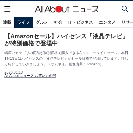
連載
ライフ
グルメ
社会
IT・ビジネス
エンタメ
リサ
【Amazonセール】ハイセンス「液晶テレビ」
が特別価格で登場中
幅広いカテゴリの商品が特別価格で購入できるAmazonのタイムセール。本日
1月13日はハイセンスの「液晶テレビ」がセール価格で登場しています。詳し
く紹介していきましょう。（サムネイル画像出典：Amazon）
2026.01.13
All About ニュース お買いもの部