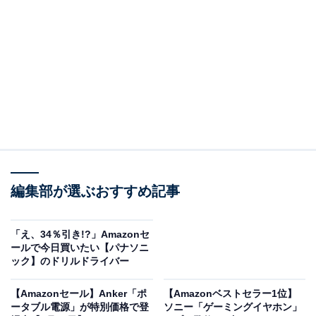
※本記事で紹介している商品の購入やサービスの利用により、売上の一部が
オールアバウトに還元されることがあります。
ハイセンスの「液晶テレビ」が22％オフで登場！
編集部が選ぶおすすめ記事
【Amazon.co.jp限定】ハイセンス【3年保証】65V型
65E7N PRO 4K Mini LED 量子ドット 倍速パネル ネット
「え、34％引き!?」Amazonセ
動画 スマート ダブル録画 チューナー内蔵 Alexa ゲームモ
ールで今日買いたい【パナソニ
ード AirPlay2 液晶 テレビ
ック】のドリルドライバー
Amazonで見る
【Amazonセール】Anker「ポ
【Amazonベストセラー1位】
ータブル電源」が特別価格で登
ソニー「ゲーミングイヤホン」