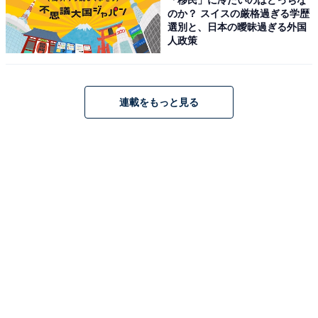
テレビ HDMI2.1 低遅延ゲームモード Alexa AirPlay2
のか？ スイスの厳格過ぎる学歴
選別と、日本の曖昧過ぎる外国
Amazonで見る
人政策
4位：ハイセンス「40E4N」
連載をもっと見る
ハイセンス 40V型【3年保証】40E4N フルハイビジョン
液晶 テレビ ネット動画 ダブルチューナー 外付けHDD 裏
番組録画 Alexa ゲームモード AirPlay2 Bluetooth
Amazonで見る