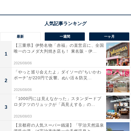
ム用として最高」という声があがっています。最高水準
の映像でゲームを楽しみたい人や、圧倒的な没入感を求
める人は、購入を検討してみてもよいかもしれません。
最新
一週間
一ヶ月
【三重県】伊勢名物「赤福」の直営店に、全国
唯一のコメダ大判焼き店も！ 東名阪・伊...
1
2026/08/06
「やっと巡り会えたよ」ダイソーの“ちいかわ
ポーチ”が220円で反響。ぬい活＆防災...
2
2026/08/06
「1000円には見えなかった」スタンダードプ
ロダクツのリュックが「高見えする」の...
3
2026/08/03
【京都府の人気スーパー銭湯】「宇治天然温泉
Amazon「ハイセンス」 売れ筋ランキング