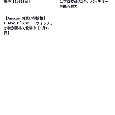
場中【1月13日】
はプロ監修の1台。バッテリー
ハイセンスの液晶テレビ「65E7N PRO」は現在22％オ
性能も魅力
フの特別価格・税込12万8000円で購入することが可能で
す。
【Amazonお買い得情報】
HUAWEI「スマートウォッチ」
が特別価格で登場中【1月12
この商品のおすすめポイントは？
日】
Mini LEDと量子ドット技術を贅沢に搭載した注目モデル
です。独自の画像処理エンジン
「HI-VIEWエンジン
PRO」
が、まばゆい輝きと深い黒を両立させ、現実のよ
うな臨場感を描き出します。
144Hzの高速リフレッシュレートに対応
し、激しい動き
のゲームやスポーツも残像感なく滑らかに楽しめるのが
魅力。
AirPlay 2や豊富
なネット動画アプリ、ハンズフリ
ー操作も備え、使い勝手も抜群です。
ユーザーからは「黒が締まっていて映像が綺麗」「ゲー