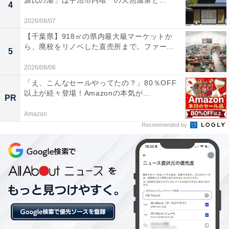
源氏の湯」は宇治市内唯一の天然温泉と...
4
2026/08/07
1位：ハイセンス「50E60N」
【千葉県】918㎡の県内最大級マーケットか
ら、廃校をリノベした直売所まで。ファー...
5
2026/08/06
「え、こんなセールやってたの？」80％OFF
以上が続々登場！Amazonの本気が...
PR
Amazon
【Amazon.co.jp限定】ハイセンス【3年保証】50V型
Recommended by
50E60N 4K スマート Wチューナー内蔵 ネット動画 液晶
テレビ HDMI2.1 低遅延ゲームモード Alexa AirPlay2
Amazonで見る
2位：ハイセンス「40A4N」