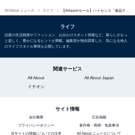
5位：ハイセンス「43E7N」
All About ニュース
ライフ
【Amazonセール】ハイセンス「液晶テレビ」が特別価格で登場中
ライフ
話題の生活雑貨やファッション、お出かけスポット情報など、暮らしがもっ
と楽しく、豊かになるヒントが満載。編集部が独自調査した、気になる他人
のライフスタイル事情も公開しています。
【Amazon.co.jp限定】ハイセンス【3年保証】43V型
43E7N 4K 量子ドット 倍速パネル 144Hz VRR ゲームモー
ド ネット動画 スマート ダブル録画 チューナー内蔵 Alexa
関連サービス
AirPlay2 液晶 テレビ
All About
All About Japan
Amazonで見る
イチオシ
サイト情報
会社概要
広告掲載
プライバシーポリシー
著作権・商標・免責事項
当サイトの情報についての注意
All About ニュースについて