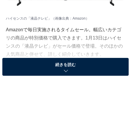
ハイセンスの「液晶テレビ」（画像出典：Amazon）
Amazonで毎日実施されるタイムセール。幅広いカテゴ
リの商品が特別価格で購入できます。1月13日はハイセ
ンスの「液晶テレビ」がセール価格で登場。そのほかの
人気商品と併せて、詳しく紹介していきます。
続きを読む
※以下のセール情報は2026年1月13日20時現在のもので
す。値段の変更、売り切れの場合もあります。
この記事の執筆者：
All About ニュース お買
いもの部
Amazonのセール商品から売れ筋ランキングまで、毎日のお買いも
のがもっと楽しく、もっとお得になる情報をお届け。編集部員によ
る独自レビューなど、ここでしか手に入らない情報も満載です。
...続きを読む