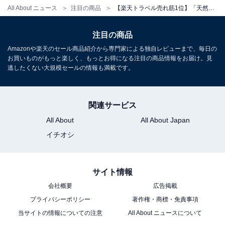
All About ニュース
注目の商品
【楽天トラベル売れ筋1位】「天然温泉 田沢湖レイクリゾート」は四季の景色を感じながら過ごせる癒しの宿【1月13日】
注目の商品
Amazonや楽天のセール商品紹介から専門家による独自レビューまで、毎日の
お買いものがもっと楽しく、もっとお得になる注目の商品情報をお届け。見
逃したくない大規模セールの情報も満載です。
関連サービス
All About
All About Japan
イチオシ
サイト情報
会社概要
広告掲載
プライバシーポリシー
著作権・商標・免責事項
当サイトの情報についての注意
All About ニュースについて