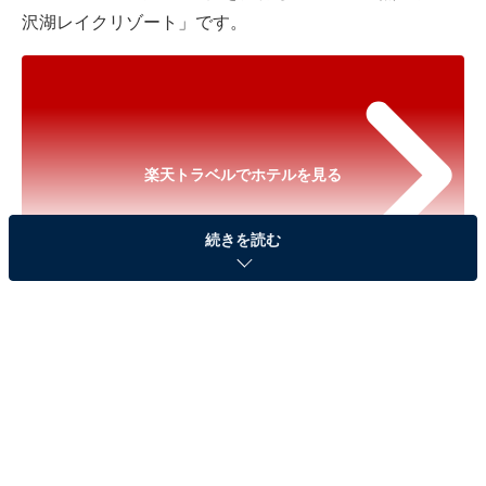
沢湖レイクリゾート」です。
楽天トラベルでホテルを見る
続きを読む
※以下のセール情報は2026年1月13日21時現在のもので
す。料金の変更、満室の場合もあります。
※本記事で紹介している商品の購入やサービスの利用により、売上の一部が
オールアバウトに還元されることがあります。
「天然温泉 田沢湖レイクリゾート」は雄大な自然