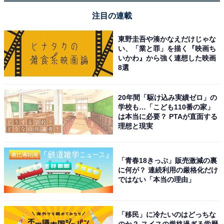
注目の連載
＞楽天トラベルでキャンペーンを見る
東野圭吾や湊かなえだけじゃな
※掲載されている情報は記事公開時のものです。あらか
い、「業と罪」を描く『映画ち
じめご了承ください。また、記事中の宿泊プランを予約
いかわ』から強く連想した映画
8選
すると、売上の一部がオールアバウトに還元されること
があります。
20年間「駆け込み実績ゼロ」の
学校も…「こども110番の家」
は本当に必要？ PTAが直面する
この記事の執筆者：
All About ニュース お買
理想と現実
いもの部
Amazonのセール商品から売れ筋ランキングまで、毎日のお買いも
「青春18きっぷ」販売激減の裏
のがもっと楽しく、もっとお得になる情報をお届け。編集部員によ
に何が？ 連続利用の厳格化だけ
る独自レビューなど、ここでしか手に入らない情報も満載です。
...続きを読む
ではない「本当の理由」
「移民」に冷たいのはどっちな
こちらもおすすめ
のか？ スイスの厳格過ぎる学歴