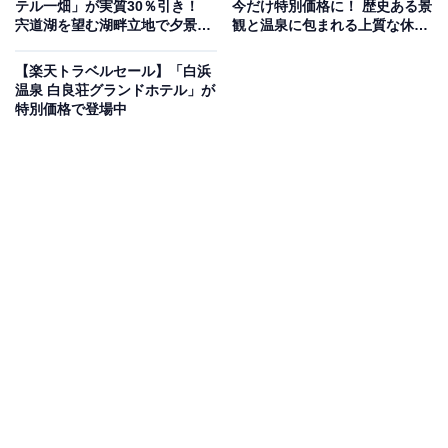
テル一畑」が実質30％引き！
今だけ特別価格に！ 歴史ある景
しているのは「天然温泉 田沢湖レイクリゾート」です。
宍道湖を望む湖畔立地で夕景と
観と温泉に包まれる上質な休日
温泉を楽しむ滞在【1月13日】
【1月13日】
【楽天トラベルセール】「白浜
温泉 白良荘グランドホテル」が
特別価格で登場中
楽天トラベルでホテルを見る
この宿泊施設のおすすめポイントは？
秋田県の田沢湖畔に佇む「天然温泉 田沢湖レイクリゾー
ト」は、雄大な自然に囲まれた癒しの宿。自慢の天然温
泉は、肌あたりの良いお湯を広々とした大浴場や露天風
呂で心ゆくまで堪能できます。秋田の郷土料理を取り入