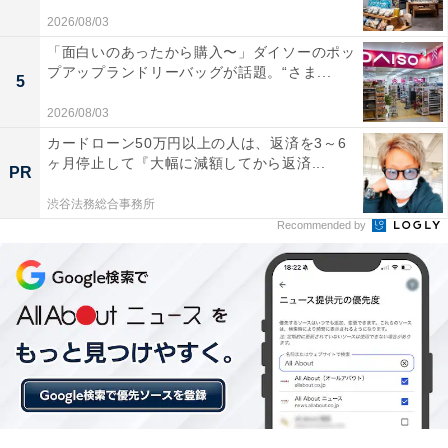
2026/08/03
「面白いのあったから購入〜」ダイソーのポッ
プアップランドリーバッグが話題。“さま...
5
2026/08/03
楽天トラベルの「5と0のつく日」キャンペーンと
カードローン50万円以上の人は、返済を3～6
は？
ヶ月停止して『大幅に減額してから返済...
PR
楽天トラベルでは、毎月5日・10日・15日・20日・25
渋谷法務総合事務所
Recommended by
日・30日に特別キャンペーンを実施。対象日にエントリ
ー＆予約をすると、宿泊料金が特別価格になるほか、ポ
イント還元率もアップします。
さらに、キャンペーン対象施設の中には、期間限定のス
ペシャルプランや豪華特典が付く場合もあります。旅行
をお得に楽しみたい方は、ぜひこの機会を活用しましょ
う。