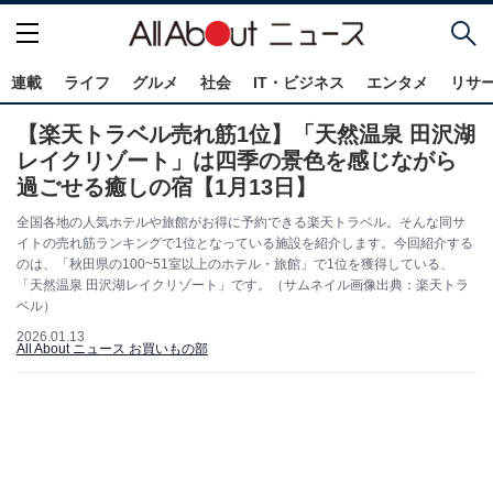
連載
ライフ
グルメ
社会
IT・ビジネス
エンタメ
リサ
【楽天トラベル売れ筋1位】「天然温泉 田沢湖
レイクリゾート」は四季の景色を感じながら
過ごせる癒しの宿【1月13日】
全国各地の人気ホテルや旅館がお得に予約できる楽天トラベル。そんな同サ
イトの売れ筋ランキングで1位となっている施設を紹介します。今回紹介する
のは、「秋田県の100~51室以上のホテル・旅館」で1位を獲得している、
「天然温泉 田沢湖レイクリゾート」です。（サムネイル画像出典：楽天トラ
ベル）
2026.01.13
All About ニュース お買いもの部