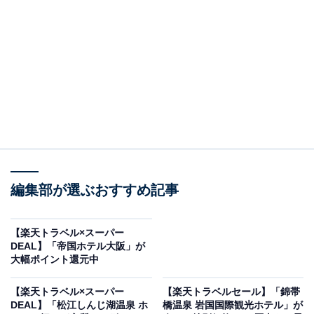
に囲まれた癒やしの宿
編集部が選ぶおすすめ記事
【楽天トラベル×スーパー
DEAL】「帝国ホテル大阪」が
大幅ポイント還元中
画像出典：楽天トラベル
【楽天トラベル×スーパー
【楽天トラベルセール】「錦帯
「秋田県の100~51室以上のホテル・旅館」で1位を獲得
DEAL】「松江しんじ湖温泉 ホ
橋温泉 岩国国際観光ホテル」が