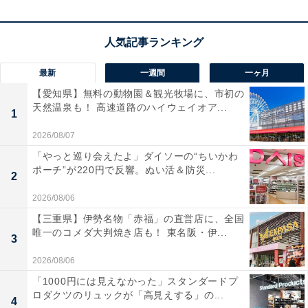
れたバイキングも好評で、地元の旬の味覚を存分に味わ
えるのが魅力です。
宿泊者からは「お風呂もとても気持ち良かった」「値段
最新
一週間
一ヶ月
以上のサービスだったと思います」という声があがって
【愛知県】無料の動物園＆観光牧場に、市初の
います。秋田の豊かな自然の中でリフレッシュしたい人
天然温泉も！ 高速道路のハイウェイオア...
1
や、温泉と地元のグルメを贅沢に楽しみたい人におすす
めの宿です。
2026/08/07
「やっと巡り会えたよ」ダイソーの“ちいかわ
ポーチ”が220円で反響。ぬい活＆防災...
2
2026/08/06
【三重県】伊勢名物「赤福」の直営店に、全国
唯一のコメダ大判焼き店も！ 東名阪・伊...
3
2026/08/06
「1000円には見えなかった」スタンダードプ
ロダクツのリュックが「高見えする」の...
4