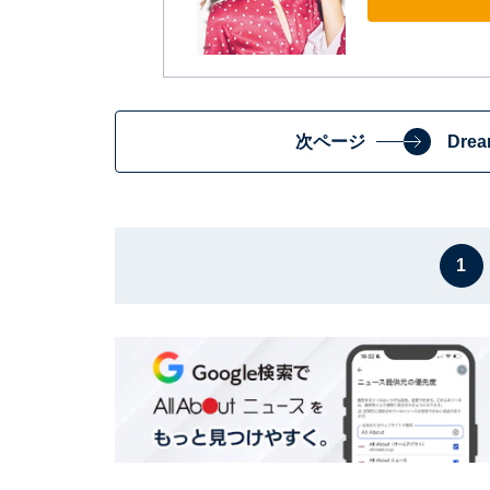
次ページ
Dre
1