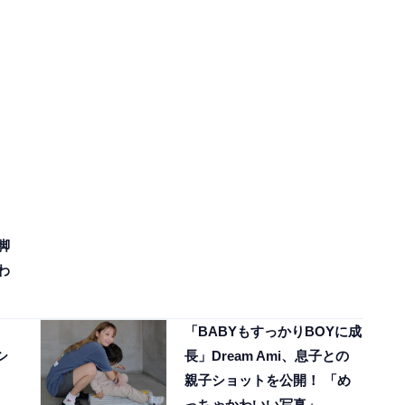
脚
わ
「BABYもすっかりBOYに成
シ
長」Dream Ami、息子との
親子ショットを公開！ 「め
っちゃかわいい写真」