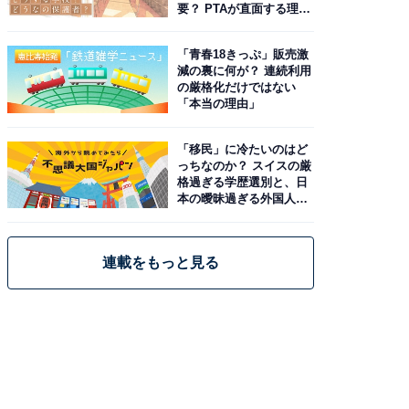
要？ PTAが直面する理想
と現実
「青春18きっぷ」販売激
減の裏に何が？ 連続利用
の厳格化だけではない
「本当の理由」
「移民」に冷たいのはど
っちなのか？ スイスの厳
格過ぎる学歴選別と、日
本の曖昧過ぎる外国人政
策
連載をもっと見る