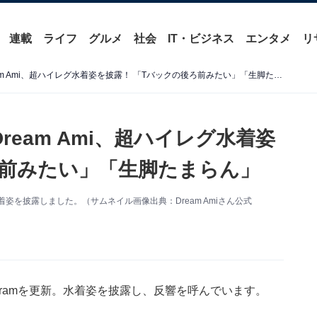
連載
ライフ
グルメ
社会
IT・ビジネス
エンタメ
リ
「5枚目の写真ヤバい！」Dream Ami、超ハイレグ水着姿を披露！ 「Tバックの後ろ前みたい」「生脚たまらん」
eam Ami、超ハイレグ水着姿
ろ前みたい」「生脚たまらん」
新。水着姿を披露しました。（サムネイル画像出典：Dream Amiさん公式
stagramを更新。水着姿を披露し、反響を呼んでいます。