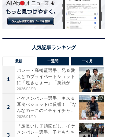
最新
一週間
一ヶ月
バレー・髙橋藍選手、兄＆愛
「さす
犬とのプライベートショット
は」高
1
1
に「超きちょー」「笑顔が見
災地を
れ...
「カ...
2026/03/08
2026/08/0
イケメンバレー選手、キス＆
「え、
耳食べショットに反響！ 「な
芸人、2
2
2
んなのーこのイチャイチャ
エットに
感...
2026/01/29
2026/08/0
「足長いし子煩悩だし」イケ
「脚が
メンバレー選手、子どもたち
横川尚
3
3