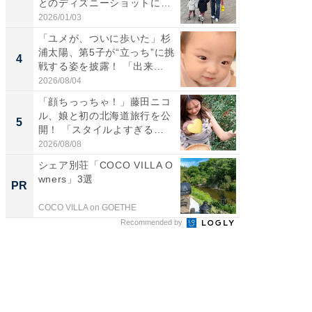
とのディズニーショットに
ムキな姿
「か...
刃...
2026/01/03
2026/08/0
「ユメが、ついに歩いた」杉
「脳がバ
浦太陽、第5子が“立っち”に挑
装姿が話
4
4
戦する姿を披露！ 「出来...
のお父さ
2026/08/04
2026/08/0
「顔ちっっちゃ！」藤田ニコ
「急に
ル、娘と初の北海道旅行を公
る」広
5
5
開！ 「スタイルよすぎる
ョット
よ〜...
た」の..
2026/08/08
2026/08/0
シェア別荘「COCO VILLA O
全国の
wners」3選
付きの
PR
PR
COCO VILLA on GOETHE
COCO VIL
Recommended by