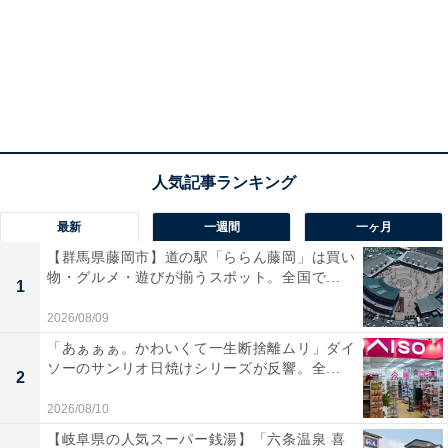
最新
一週間
一ヶ月
【群馬県藤岡市】道の駅「ららん藤岡」は買い
物・グルメ・遊びが揃うスポット。全国で...
1
2026/08/09
「あぁぁぁ。かわいくて一生断捨離ムリ」ダイ
ソーのサンリオ日焼けシリーズが反響。全...
2
2026/08/10
【岐阜県の人気スーパー銭湯】「六条温泉 喜