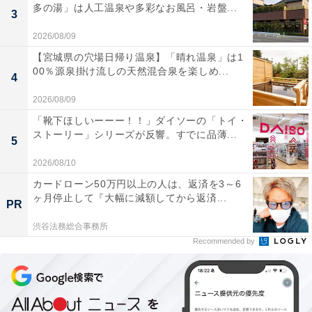
多の湯」は人工温泉や多彩なお風呂・岩盤...
3
2026/08/09
【宮城県の穴場日帰り温泉】「晴れ温泉」は1
00％源泉掛け流しの天然混合泉を楽しめ...
4
2026/08/09
「靴下ほしいーーー！！」ダイソーの「トイ・
ストーリー」シリーズが反響。すでに品薄...
5
2026/08/10
カードローン50万円以上の人は、返済を3～6
ヶ月停止して『大幅に減額してから返済...
PR
渋谷法務総合事務所
Recommended by