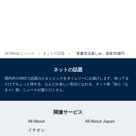
All About ニュース
ネットの話題
「富豪生活楽しみ」資産30億円ニート、Instagram開設！ “予算1000万円”豪華過ぎる旅行ショット公開
ネットの話題
国内外のSNSで話題の人＆トピックをタイムリーにお届けします。知ってる
だけでちょっと得する、なんだか楽しい気分になれる、ネット発「知ら（な
きゃ）損」ニュースが盛りだくさん。
関連サービス
All About
All About Japan
イチオシ