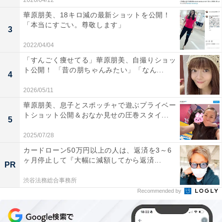
2026/04/12
華原朋美、18キロ減の最新ショットを公開！
「本当にすごい。尊敬します」
3
2022/04/04
「すんごく痩せてる」華原朋美、自撮りショッ
ト公開！ 「昔の朋ちゃんみたい」「なん...
4
2026/05/11
華原朋美、息子とスポッチャで遊ぶプライベー
トショット公開＆おなか見せの圧巻スタイ...
5
2025/07/28
カードローン50万円以上の人は、返済を3～6
ヶ月停止して『大幅に減額してから返済...
PR
渋谷法務総合事務所
Recommended by