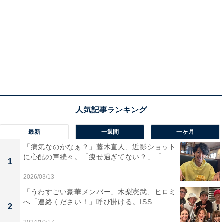
最新
一週間
一ヶ月
「病気なのかなぁ？」藤木直人、近影ショット
に心配の声続々。「痩せ過ぎてない？」「...
1
2026/03/13
「うわすごい豪華メンバー」木梨憲武、ヒロミ
へ「連絡ください！」呼び掛ける。ISS...
2