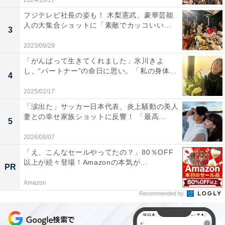
2024/10/17
フジテレビ社長の姿も！ 木梨憲武、豪華芸能
人の大集合ショットに「素敵でカッコいい...
3
2023/09/29
「がんばって生きてくれました」氷川きよ
し、“パートナー”の命日に思い。「私の身体...
4
2025/02/17
「涙出た」サッカー日本代表、炎上騒動の美人
妻との幸せ家族ショットに反響！ 「最高...
5
2026/08/07
「え、こんなセールやってたの？」80％OFF
以上が続々登場！Amazonの本気が...
PR
Amazon
Recommended by