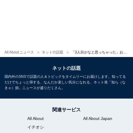
All About ニュース
ネットの話題
「3人目かなと思っちゃった」お笑い芸人、家族ショットに反響「いつの間にか三兄弟に...」「増えてますね」
ネットの話題
国内外のSNSで話題の人＆トピックをタイムリーにお届けします。知ってる
だけでちょっと得する、なんだか楽しい気分になれる、ネット発「知ら（な
きゃ）損」ニュースが盛りだくさん。
関連サービス
All About
All About Japan
イチオシ