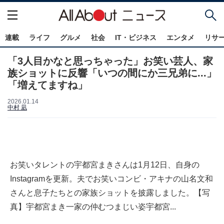
連載
ライフ
グルメ
社会
IT・ビジネス
エンタメ
リサ
「3人目かなと思っちゃった」お笑い芸人、家
族ショットに反響「いつの間にか三兄弟に...」
「増えてますね」
2026.01.14
中村 凪
お笑いタレントの宇都宮まきさんは1月12日、自身の
Instagramを更新。夫でお笑いコンビ・アキナの山名文和
さんと息子たちとの家族ショットを披露しました。【写
真】宇都宮まき一家の仲むつまじい姿宇都宮...