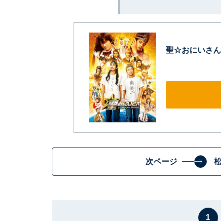
聖☆おにいさん 
次ページ
1