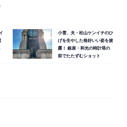
き
イ
小雪、夫・松山ケンイチのひ
選
げを生やした格好いい姿を披
悪
露！ 銀座・和光の時計塔の
前でたたずむショット