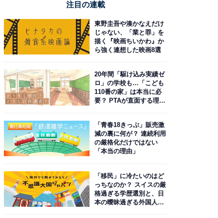
注目の連載
東野圭吾や湊かなえだけ
じゃない、「業と罪」を
描く『映画ちいかわ』か
ら強く連想した映画8選
20年間「駆け込み実績ゼ
ロ」の学校も…「こども
110番の家」は本当に必
要？ PTAが直面する理想
と現実
「青春18きっぷ」販売激
減の裏に何が？ 連続利用
の厳格化だけではない
「本当の理由」
「移民」に冷たいのはど
っちなのか？ スイスの厳
格過ぎる学歴選別と、日
本の曖昧過ぎる外国人政
策