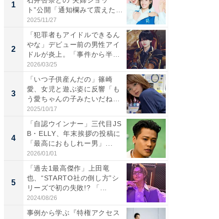
1
1
ト”公開「通知欄みて震えた」
災地を
「...
「カ...
2025/11/27
2026/08/0
「犯罪者もアイドルできるん
「女の
やな」デビュー前の男性アイ
介、バ
2
2
ドルが炎上。「事件から半年
らのプレ
も...
愛...
2026/03/25
2026/08/0
「いつ子供産んだの」篠崎
「脚が
愛、女児と遊ぶ姿に反響「も
横川尚
3
3
う愛ちゃんの子みたいだね」
ムキな姿
「完...
刃...
2025/10/17
2026/08/0
「自認ウインナー」三代目JS
「え、
B・ELLY、年末挨拶の投稿に
芸人、2
4
4
「最高におもしれー男」...
エットに
2026/01/01
2026/08/0
「過去1最高傑作」上田竜
「脳がバ
也、“STARTO社の倒し方”シ
装姿が話
5
5
リーズで初の失敗!? 「...
のお父さ
2024/08/26
2026/08/0
事例から学ぶ『特権アクセス
Amaz