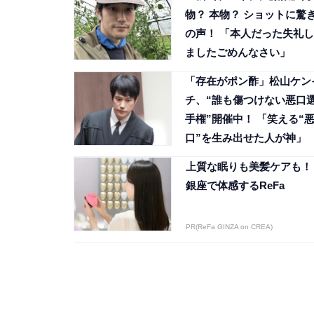
物？ 本物？ ショットに驚
の声！ 「本人だった失礼し
ましたごめんなさい」
「存在がポン酢」松山ケン
チ、“誰も傷つけない悪口
手権”開催中！ 「笑える“
口”を生み出せた人が神」
上質な眠りも美髪ケアも！
銀座で体感するReFa
PR(ReFa GINZA on CREA)