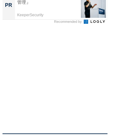
管理』
0%OF
PR
PR
KeeperSecurity
Amazon
Recommended by