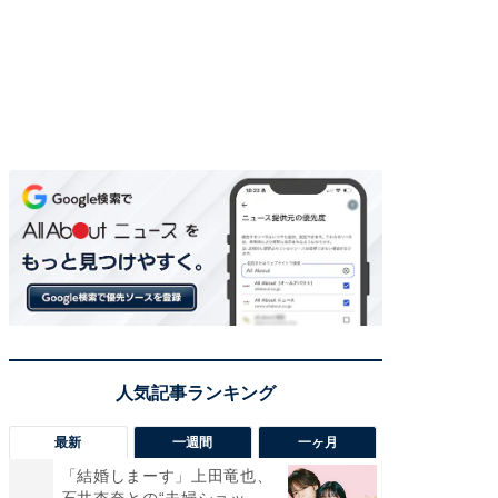
最新
一週間
一ヶ月
「結婚しまーす」上田竜也、
「さす
石井杏奈との“夫婦ショッ
は」高