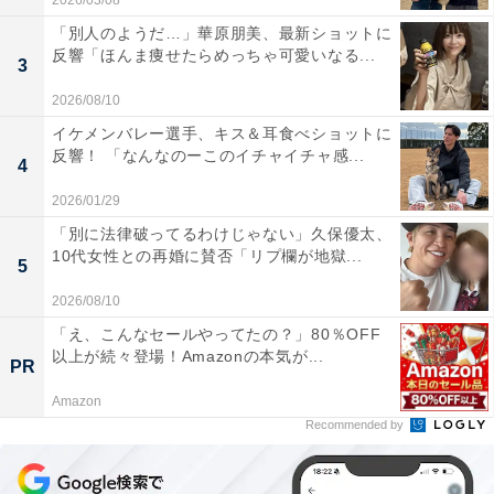
2026/03/08
「別人のようだ…」華原朋美、最新ショットに
反響「ほんま痩せたらめっちゃ可愛いなる...
3
2026/08/10
イケメンバレー選手、キス＆耳食べショットに
反響！ 「なんなのーこのイチャイチャ感...
4
2026/01/29
「別に法律破ってるわけじゃない」久保優太、
10代女性との再婚に賛否「リプ欄が地獄...
5
2026/08/10
「え、こんなセールやってたの？」80％OFF
以上が続々登場！Amazonの本気が...
PR
Amazon
Recommended by