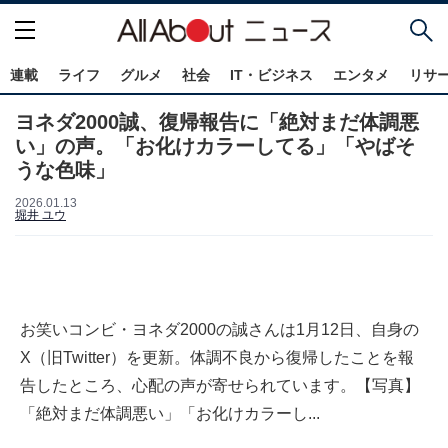
連載
ライフ
グルメ
社会
IT・ビジネス
エンタメ
リサ
ヨネダ2000誠、復帰報告に「絶対まだ体調悪
い」の声。「お化けカラーしてる」「やばそ
うな色味」
2026.01.13
堀井 ユウ
お笑いコンビ・ヨネダ2000の誠さんは1月12日、自身の
X（旧Twitter）を更新。体調不良から復帰したことを報
告したところ、心配の声が寄せられています。【写真】
「絶対まだ体調悪い」「お化けカラーし...