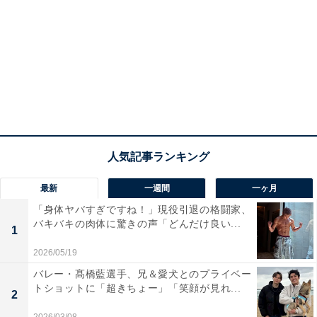
最新
一週間
一ヶ月
「身体ヤバすぎですね！」現役引退の格闘家、
バキバキの肉体に驚きの声「どんだけ良い...
1
2026/05/19
バレー・髙橋藍選手、兄＆愛犬とのプライベー
トショットに「超きちょー」「笑顔が見れ...
2