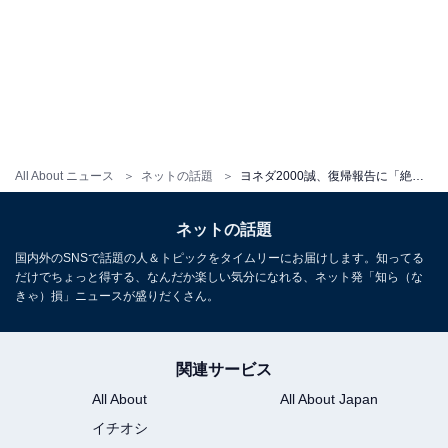
All About ニュース
ネットの話題
ヨネダ2000誠、復帰報告に「絶対まだ体調悪い」の声。「お化けカラーしてる」「やばそうな色味」
ネットの話題
国内外のSNSで話題の人＆トピックをタイムリーにお届けします。知ってる
だけでちょっと得する、なんだか楽しい気分になれる、ネット発「知ら（な
きゃ）損」ニュースが盛りだくさん。
関連サービス
All About
All About Japan
イチオシ