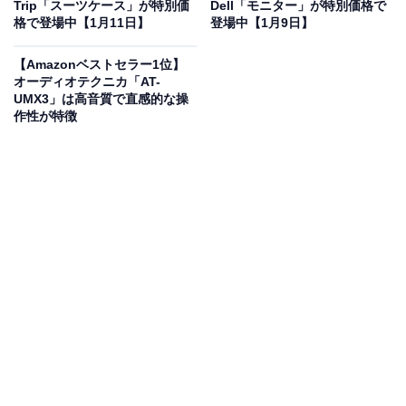
Trip「スーツケース」が特別価
Dell「モニター」が特別価格で
格で登場中【1月11日】
登場中【1月9日】
に！ 43％オフで登場
【Amazonベストセラー1位】
オーディオテクニカ「AT-
UMX3」は高音質で直感的な操
作性が特徴
Sennheiser ゼンハイザー MOMENTUM True Wireless 4
スマートワイヤレスイヤホン Bluetooth 5.4 クリアサウン
ド ノイズキャンセリングイヤホン 快適設計 30時間バッテ
リー 適応型ANC LE Audio Auracast ブラックグラファイ
ト
Amazonで見る
ゼンハイザーのワイヤレスイヤホン「MOMENTUM True
Wireless 4」は現在43％オフの特別価格・税込2万8500