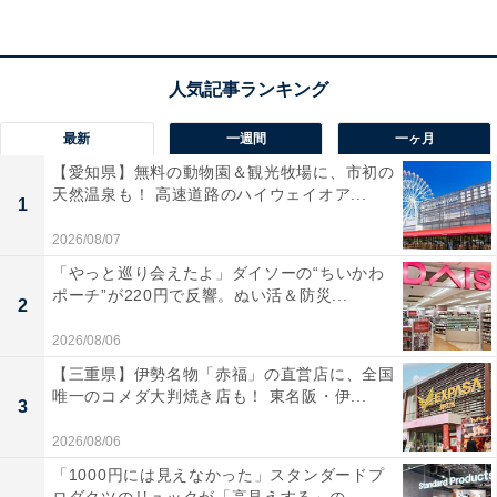
円販売中です。
この商品のおすすめポイントは？
ゼンハイザーが誇る音響技術の粋を集めた、次世代ワイ
最新
一週間
一ヶ月
ヤレスイヤホンの決定版です。Bluetooth 5.4とLE Audio
【愛知県】無料の動物園＆観光牧場に、市初の
に対応し、圧倒的な解像度で原音を忠実に再現。周囲の
天然温泉も！ 高速道路のハイウェイオア...
1
騒音レベルに合わせて自動で強度を調整する「適応型ノ
2026/08/07
イズキャンセリング」により、どんな場所でも静寂の中
「やっと巡り会えたよ」ダイソーの“ちいかわ
で音楽に没入できます。最大30時間のロングバッテリー
ポーチ”が220円で反響。ぬい活＆防災...
や、将来のアップデートを見据えたAuracastへの対応な
2
ど、長く使い続けられる最新スペックが凝縮されていま
2026/08/06
す。
【三重県】伊勢名物「赤福」の直営店に、全国
唯一のコメダ大判焼き店も！ 東名阪・伊...
3
ユーザーからは「これまでにない音の広がりを感じる」
2026/08/06
「装着感が軽やかで疲れにくい」と高い評価を得ていま
「1000円には見えなかった」スタンダードプ
す。一方で、「ケースが少し厚めで持ち運びには工夫が