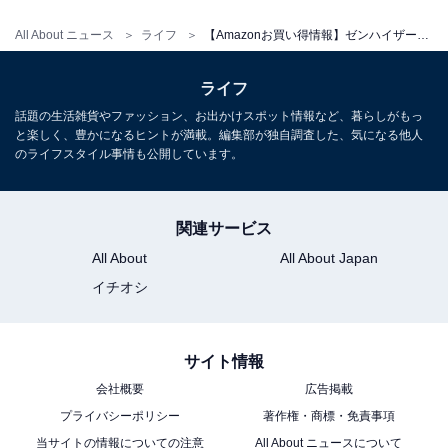
All About ニュース
ライフ
【Amazonお買い得情報】ゼンハイザー「ワイヤレスイヤホン」が特別価格で登場中【1月12日】
ゼンハイザー(Sennheiser) MOMENTUM 4 Wireless ワイ
ヤレスヘッドホン ブラック 高性能ドライバー Bluetooth
ライフ
ノイズキャンセリング 最大60時間再生 タッチパネル 低遅
延 aptX Adaptive マルチポイント 【国内正規品】
話題の生活雑貨やファッション、お出かけスポット情報など、暮らしがもっ
と楽しく、豊かになるヒントが満載。編集部が独自調査した、気になる他人
Amazonで見る
のライフスタイル事情も公開しています。
ゼンハイザー「HD 599 SE」
関連サービス
All About
All About Japan
イチオシ
サイト情報
会社概要
広告掲載
プライバシーポリシー
著作権・商標・免責事項
ゼンハイザー HD 599 SE 開放型スタジオヘッドホン、ヘ
ッドホン 有線、プレミアムデザイン、自然でバランスの
当サイトの情報についての注意
All About ニュースについて