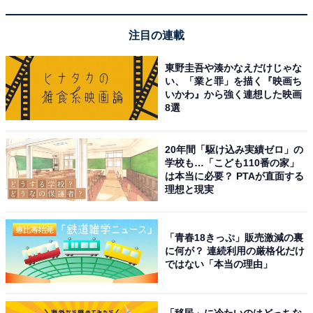
【今日チェックしたい】ゼンハイザーの人気商品5
選
注目の連載
ゼンハイザー「IE 200」
東野圭吾や湊かなえだけじゃな
い、「業と罪」を描く『映画ち
いかわ』から強く連想した映画
8選
20年間「駆け込み実績ゼロ」の
学校も…「こども110番の家」
【Amazon.co.jp限定】ゼンハイザー（Sennheiser） イ
は本当に必要？ PTAが直面する
ヤホン 有線 IE 200 シルバー ダイナミック カナル型 オー
理想と現実
ディオファイル ゲーミング TrueResponseトランスデュ
ーサー ブレードケーブル イヤーフック イヤフォン デュア
ルチューニングシステム 【国内正規品】
「青春18きっぷ」販売激減の裏
Amazonで見る
に何が？ 連続利用の厳格化だけ
ではない「本当の理由」
ゼンハイザー「IE 100 PRO CLEAR」
「移民」に冷たいのはどっちな