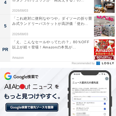
ロダクツのリュックが「高見えする」の...
4
必要」という声も。妥協のない高音質を日常に持ち歩き
2026/08/03
たい人や、最新の通信技術をいち早く体感したい人に
「これ絶対に便利なやつや」ダイソーの折り畳
は、おすすめの商品といえそうです。
み式ランドリーバスケットが高評価「使わ...
5
2026/08/03
「え、こんなセールやってたの？」80％OFF
以上が続々登場！Amazonの本気が...
PR
Amazon
Recommended by