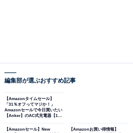
※以下のセール情報は1月12日15時30分現在のもので
す。値段の変更、売り切れの場合もあります。
この記事の執筆者：
All About ニュース お買
いもの部
編集部が選ぶおすすめ記事
Amazonのセール商品から売れ筋ランキングまで、毎日のお買いも
のがもっと楽しく、もっとお得になる情報をお届け。編集部員によ
【Amazonタイムセール】
る独自レビューなど、ここでしか手に入らない情報も満載です。
...続きを読む
「31％オフってマジか！」
Amazonセールで今日買いたい
【Anker】のAC式充電器【1月
※本記事で紹介している商品の購入やサービスの利用により、売上の一部が
11日】
オールアバウトに還元されることがあります。
【Amazonセール】New
【Amazonお買い得情報】
ゼンハイザー「ワイヤレスイヤホン」が限定価格