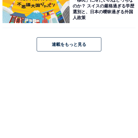
のか？ スイスの厳格過ぎる学歴
選別と、日本の曖昧過ぎる外国
人政策
連載をもっと見る
ゼンハイザー(Sennheiser) IE 100 PRO CLEAR プロ用モ
ニタリングイヤホン クリア 【国内正規品】 508941 カナ
ル型 有線イヤホン
Amazonで見る
ゼンハイザー「MOMENTUM 4 Wireless」