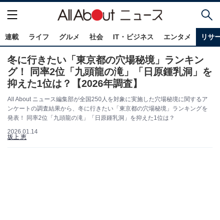
連載
ライフ
グルメ
社会
IT・ビジネス
エンタメ
リサ
冬に行きたい「東京都の穴場秘境」ランキン
グ！ 同率2位「九頭龍の滝」「日原鍾乳洞」を
抑えた1位は？【2026年調査】
All About ニュース編集部が全国250人を対象に実施した穴場秘境に関するア
ンケートの調査結果から、冬に行きたい「東京都の穴場秘境」ランキングを
発表！ 同率2位「九頭龍の滝」「日原鍾乳洞」を抑えた1位は？
2026.01.14
坂上 恵