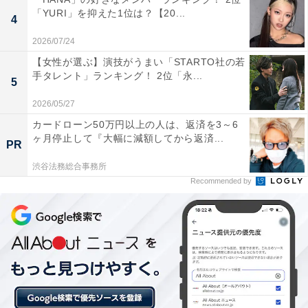
「日原鍾乳洞」です。年間を通じて洞内の温度が約11度
「YURI」を抑えた1位は？【20...
4
と一定に保たれているため、外気温が下がる冬場は逆に
温かく感じることもある不思議な空間。ライトアップさ
2026/07/24
れた巨大なつらら状の石筍や石柱が作り出す造形美は、
【女性が選ぶ】演技がうまい「STARTO社の若
手タレント」ランキング！ 2位「永...
まさに地下の秘境です。
5
2026/05/27
回答者からは「冬は洞内が安定した気温で、神秘的な氷
カードローン50万円以上の人は、返済を3～6
柱と静寂を楽しめるため」（20代女性／長崎県）、「異
ヶ月停止して『大幅に減額してから返済...
PR
世界な感じがある」（20代女性／兵庫県）、「日原鍾乳
渋谷法務総合事務所
洞に冬行きたい理由は、年間を通じて約11℃に保たれる
Recommended by
洞内が外の寒さから解放される『天然の温室』になるこ
と、都心から近いのに本格的な秘境体験ができる非日常
感、幻想的なライトアップと水滴が落ちる音の神秘性、
混雑が少なく落ち着いて探検できる点、奥多摩の雪景色
とのコントラストなどが挙げられます。雨が少ない冬は
水滴が少なく快適で、ライトアップされた鍾乳石が七色