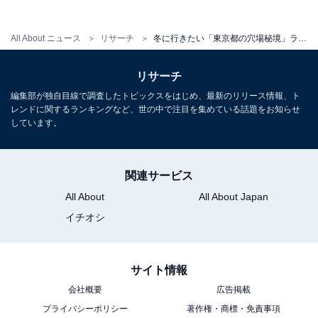
京とは思えない厳冬の自然美を体感できるからです」
（40代女性／埼玉県）といった声が集まりました。
All About ニュース
リサーチ
冬に行きたい「東京都の穴場秘境」ランキング！ 同率2位「九頭龍の滝」「日原鍾乳洞」を抑えた1位は？【2026年調査】
※回答者からのコメントは原文ママです
リサーチ
編集部が独自目線で調査したトピックスをはじめ、最新のリリース情報、ト
レンドに関するランキングなど、世の中で注目を集めている話題をお知らせ
しています。
次ページ
10位までのランキング結果を見る
関連サービス
All About
All About Japan
イチオシ
サイト情報
会社概要
広告掲載
プライバシーポリシー
著作権・商標・免責事項