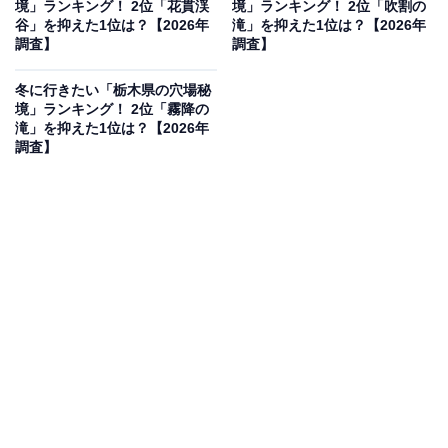
境」ランキング！ 2位「花貫渓
境」ランキング！ 2位「吹割の
谷」を抑えた1位は？【2026年
滝」を抑えた1位は？【2026年
調査】
調査】
同率2位：九頭龍の滝／42票
冬に行きたい「栃木県の穴場秘
境」ランキング！ 2位「霧降の
滝」を抑えた1位は？【2026年
檜原村の数馬地区に位置する「九頭龍の滝」が同率2位
調査】
にランクイン。九頭龍神社のすぐ近くにあり、聖なる雰
囲気が漂うパワースポットとしても知られています。冬
の澄んだ空気の中で見る滝は、周囲の静寂と相まって幻
想的な美しさを見せます。
回答者からは「神秘的で行ってみたいから」（60代男性
／宮城県）、「名前がロマンチックだなと思うからで
す」（30代女性／神奈川県）、「人の気配が減る冬は周
囲の自然音が際立ち、冷気の中で岩肌と水の流れが研ぎ
澄まされ、奥深い山中に分け入る感覚を得られるから」
（40代男性／静岡県）といった声が集まりました。