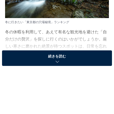
冬に行きたい「東京都の穴場秘境」ランキング
冬の休暇を利用して、あえて有名な観光地を避けた「自
分だけの贅沢」を探しに行くのはいかがでしょうか。厳
しい寒さに磨かれた絶景が待つスポットは、日常を忘れ
させてくれる非日常の旅を叶えてくれます。
続きを読む
All About ニュース編集部では、2026年1月7〜8日の期
間、全国10〜70代の男女250人を対象に、穴場秘境に関
するアンケートを実施しました。その中から、冬に行き
たい「東京都の穴場秘境」ランキングの結果をご紹介し
ます。
＞10位までの全ランキング結果を見る