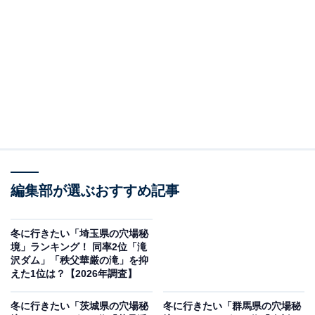
この記事の執筆者：
坂上 恵
All About ニュースの編集者。オールアバウトに入社後、SNSトレン
ドにフォーカスした記事執筆やSEOライティングの経験を経て、の
ちにAll About ニュースチームのメンバーに加入。現在は旅行・カル
...続きを読む
チャー・エンタメなどを中心に企画編集を担当。東京都出身。居酒
屋巡りとスポーツ観戦が生きがい。
調査概要
編集部が選ぶおすすめ記事
調査期間：2026年1月7〜8日
調査方法：インターネット調査
調査対象：全国10〜70代の男女250人
冬に行きたい「埼玉県の穴場秘
境」ランキング！ 同率2位「滝
沢ダム」「秩父華厳の滝」を抑
※本調査は全国250人を対象に実施したもので、結
えた1位は？【2026年調査】
果は回答者の意見を集計したものであり、全体の意
冬に行きたい「茨城県の穴場秘
冬に行きたい「群馬県の穴場秘
見を断定的に示すものではありません