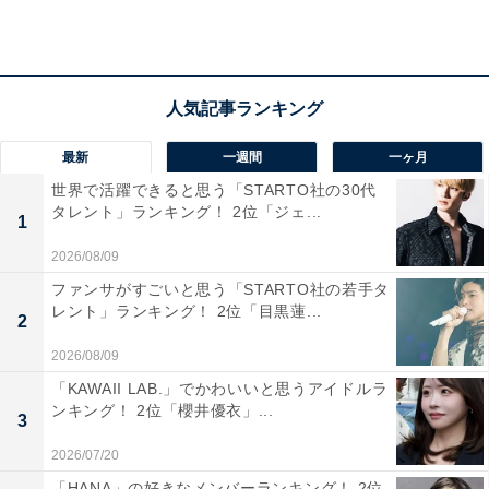
最新
一週間
一ヶ月
世界で活躍できると思う「STARTO社の30代
タレント」ランキング！ 2位「ジェ...
1
2026/08/09
ファンサがすごいと思う「STARTO社の若手タ
レント」ランキング！ 2位「目黒蓮...
2
2026/08/09
「KAWAII LAB.」でかわいいと思うアイドルラ
同率2位：日原鍾乳洞／42票
ンキング！ 2位「櫻井優衣」...
3
2026/07/20
同じく2位は、奥多摩町にある関東最大級の規模を誇る
「HANA」の好きなメンバーランキング！ 2位