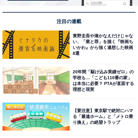
に輝く神秘的な空間を楽しめます」（60代男性／愛知
県）といった声が集まりました。
注目の連載
東野圭吾や湊かなえだけじゃな
い、「業と罪」を描く『映画ち
いかわ』から強く連想した映画
8選
20年間「駆け込み実績ゼロ」の
学校も…「こども110番の家」
は本当に必要？ PTAが直面する
理想と現実
【要注意】東京駅で絶対にハマ
る「最遠ホーム」と「メトロ乗
1位：払沢の滝／66票
り換え」の絶望トラップ