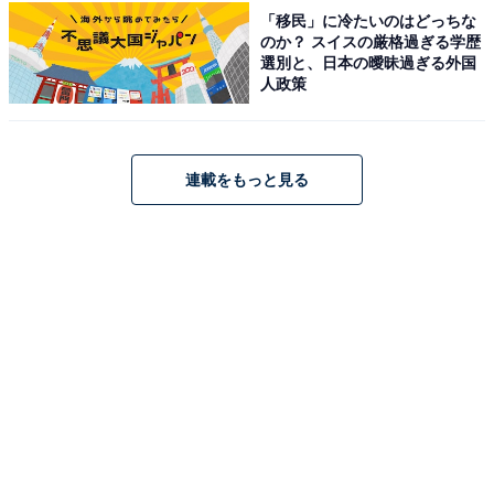
栄えある1位に輝いたのは、檜原村にある「払沢の滝
「移民」に冷たいのはどっちな
（ほっさわのたき）」でした。日本の滝百選にも選ばれ
のか？ スイスの厳格過ぎる学歴
選別と、日本の曖昧過ぎる外国
ている名瀑で、冬の最大の見どころは何といっても「氷
人政策
瀑」です。厳しい寒さが続くと滝全体が凍りつき、巨大
な氷の彫刻のような姿へと変貌します。
連載をもっと見る
回答者からは「冬の払沢の滝は、都内とは思えないくら
い静かで、落ち葉や雪に覆われた渓谷の雰囲気がぐっと
深くなる。滝の一部が凍ることもあって、水と氷のコン
トラストがはっきり見えるのがいい。人も少なく、周囲
の自然音だけが響くので、ゆっくり滝を眺めながら冬の
空気を感じられる。東京の奥多摩で、街の喧騒から離れ
た静かな秘境を味わいたい時にぴったりの場所だから」
（30代男性／静岡県）、「厳冬期には氷瀑となり、都内
最高クラスの秘境感」（50代男性／神奈川県）、「都内
唯一の日本の滝百選で、冬は氷瀑化することもあり、東