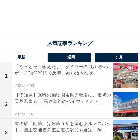
最新
一週間
一ヶ月
「やっと巡り会えたよ」ダイソーの“ちいかわ
ポーチ”が220円で反響。ぬい活＆防災...
1
2026/08/06
【愛知県】無料の動物園＆観光牧場に、市初の
天然温泉も！ 高速道路のハイウェイオア...
2
2026/08/07
道の駅「阿蘇」は阿蘇五岳を望むグルメスポッ
ト。国土交通省の重点道の駅にも選定｜阿...
3