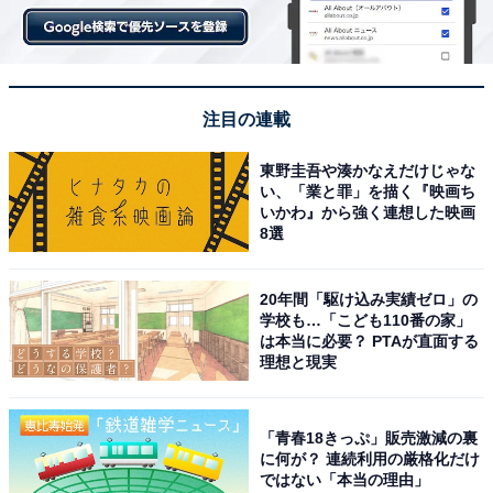
注目の連載
東野圭吾や湊かなえだけじゃな
い、「業と罪」を描く『映画ち
いかわ』から強く連想した映画
8選
20年間「駆け込み実績ゼロ」の
学校も…「こども110番の家」
は本当に必要？ PTAが直面する
理想と現実
「青春18きっぷ」販売激減の裏
に何が？ 連続利用の厳格化だけ
ではない「本当の理由」