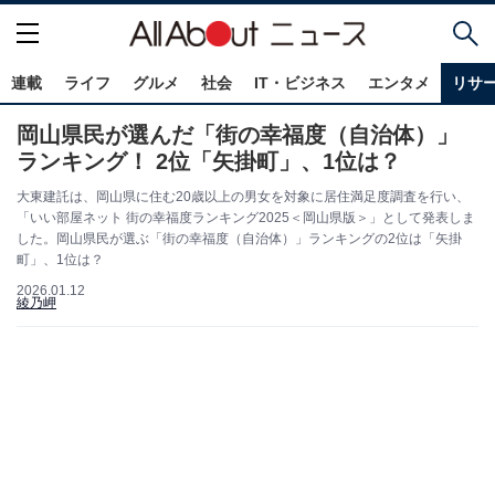
連載
ライフ
グルメ
社会
IT・ビジネス
エンタメ
リサ
岡山県民が選んだ「街の幸福度（自治体）」
ランキング！ 2位「矢掛町」、1位は？
大東建託は、岡山県に住む20歳以上の男女を対象に居住満足度調査を行い、
「いい部屋ネット 街の幸福度ランキング2025＜岡山県版＞」として発表しま
した。岡山県民が選ぶ「街の幸福度（自治体）」ランキングの2位は「矢掛
町」、1位は？
2026.01.12
綾乃岬