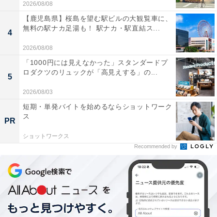
2026/08/08
【鹿児島県】桜島を望む駅ビルの大観覧車に、
無料の駅ナカ足湯も！ 駅ナカ・駅直結ス...
4
2026/08/08
「1000円には見えなかった」スタンダードプ
ロダクツのリュックが「高見えする」の...
5
2026/08/03
短期・単発バイトを始めるならショットワーク
ス
PR
ショットワークス
Recommended by