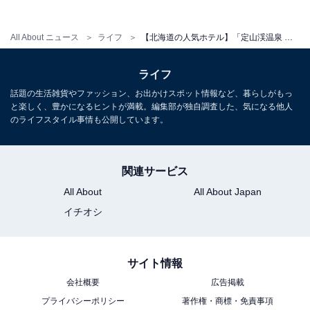
All About ニュース
ライフ
【北海道の人気ホテル】「定山渓温泉 定山渓第一寶亭留 翠山亭」は自家源泉の湯とこだわりの美食を堪能できる宿
ライフ
アクセス・料金・宿泊情報は？
話題の生活雑貨やファッション、お出かけスポット情報など、暮らしがもっ
と楽しく、豊かになるヒントが満載。編集部が独自調査した、気になる他人
のライフスタイル事情も公開しています。
アクセス
所在地：北海道札幌市南区定山渓温泉西3丁目105
関連サービス
交通手段：
All About
All About Japan
・札幌より無料送迎バス運行（要予約）
イチオシ
・JR札幌駅より車で60分
・新千歳空港より車で約2時間
サイト情報
料金
会社概要
広告掲載
大人1名：2万9700円～
プライバシーポリシー
著作権・商標・免責事項