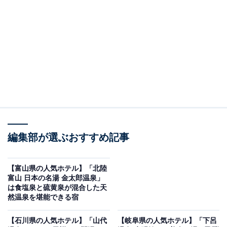
り上げるのは「定山渓温泉 定山渓第一寶亭留 翠山亭」で
す。
※2026年1月時点でGoogleクチコミが500件以上、平均
評価が4.0超えのものを紹介しています
編集部が選ぶおすすめ記事
楽天トラベルでホテルを見る
【富山県の人気ホテル】「北陸
富山 日本の名湯 金太郎温泉」
は食塩泉と硫黄泉が混合した天
然温泉を堪能できる宿
この記事の執筆者：
All About ニュース お買
【石川県の人気ホテル】「山代
【岐阜県の人気ホテル】「下呂