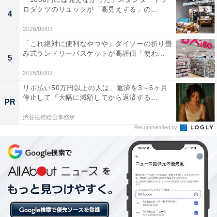
とした「飛泉乃湯」など、趣の異なる大浴場で心ゆくま
ロダクツのリュックが「高見えする」の...
でリフレッシュできます。料理は、全道各地の漁港から
4
届く新鮮な海の幸など、生産地を直接訪ねて厳選した素
2026/08/03
材のみを使用。特別な日には、旬の味覚を活かした限定
「これ絶対に便利なやつや」ダイソーの折り畳
み式ランドリーバスケットが高評価「使わ...
のアラカルト料理を添えて、華やかな食膳を囲めます。
5
2026/08/03
リボ払い50万円以上の人は、返済を3～6ヶ月
停止して『大幅に減額してから返済する...
PR
渋谷法務総合事務所
楽天トラベルでホテルを見る
Recommended by