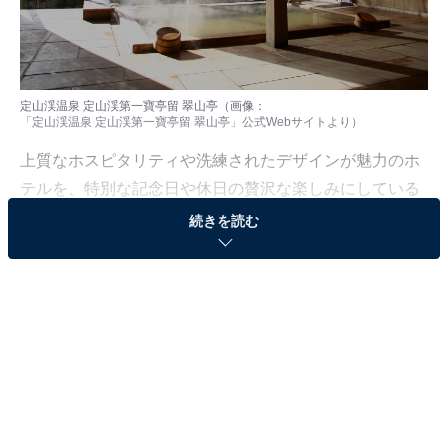
定山渓温泉 定山渓第一寶亭留 翠山亭（画像：
「定山渓温泉 定山渓第一寶亭留 翠山亭」公式Webサイト
より）
上質なホスピタリティや洗練されたデザインが魅力のホ
テルを、特別な記念日や休日の贅沢な楽しみにしている
人も少なくないはず。日常を忘れ、心身ともに満たされ
続きを読む
る非日常の体験は、何物にも代えがたい時間ですよね。
しかし、近年では多様なコンセプトや高い人気をほこる
ホテルも多く、どこに滞在すればよいか迷ってしま
う……そんな思いを抱えている人もいるのではないでし
ょうか。
そんな人に向けて、All About ニュース編集部が厳選した
人気かつ評価の高い施設を厳選して紹介します。今回取