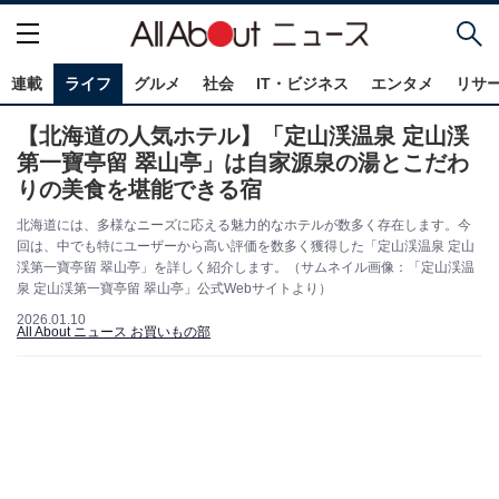
連載
ライフ
グルメ
社会
IT・ビジネス
エンタメ
リサ
【北海道の人気ホテル】「定山渓温泉 定山渓
第一寶亭留 翠山亭」は自家源泉の湯とこだわ
りの美食を堪能できる宿
北海道には、多様なニーズに応える魅力的なホテルが数多く存在します。今
回は、中でも特にユーザーから高い評価を数多く獲得した「定山渓温泉 定山
渓第一寶亭留 翠山亭」を詳しく紹介します。（サムネイル画像：「定山渓温
泉 定山渓第一寶亭留 翠山亭」公式Webサイトより）
2026.01.10
All About ニュース お買いもの部