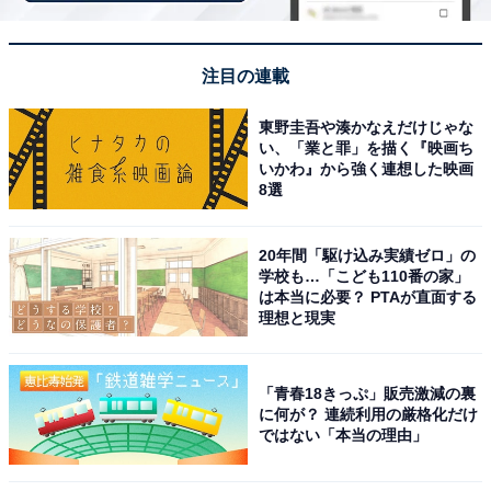
注目の連載
東野圭吾や湊かなえだけじゃな
い、「業と罪」を描く『映画ち
いかわ』から強く連想した映画
8選
20年間「駆け込み実績ゼロ」の
学校も…「こども110番の家」
「定山渓温泉 定山渓第一寶亭留 翠山亭」の口コミ
は本当に必要？ PTAが直面する
理想と現実
は？
「定山渓温泉 定山渓第一寶亭留 翠山亭」には、以下のよ
「青春18きっぷ」販売激減の裏
に何が？ 連続利用の厳格化だけ
うな口コミが寄せられています。
ではない「本当の理由」
朝夕ともに食事が絶品です