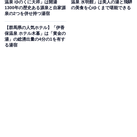
温泉 ゆのくに天祥」は開湯
温泉 水明館」は美人の湯と飛騨
いもの部
1300年の歴史ある源泉と自家源
の美食を心ゆくまで堪能できる
泉の2つを併せ持つ湯宿
Amazonのセール商品から売れ筋ランキングまで、毎日のお買いも
のがもっと楽しく、もっとお得になる情報をお届け。編集部員によ
【群馬県の人気ホテル】「伊香
る独自レビューなど、ここでしか手に入らない情報も満載です。
...続きを読む
保温泉 ホテル木暮」は「黄金の
湯」の総湧出量の4分の1を有す
る湯宿
※本記事で紹介している商品の購入やサービスの利用により、売上の一部が
オールアバウトに還元されることがあります。
「定山渓温泉 定山渓第一寶亭留 翠山亭」の趣の異
なる大浴場で心ゆくまでリフレッシュ