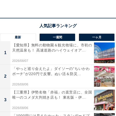
View this post on Instagram
最新
一週間
一ヶ月
【愛知県】無料の動物園＆観光牧場に、市初の
天然温泉も！ 高速道路のハイウェイオア...
1
2026/08/07
「やっと巡り会えたよ」ダイソーの“ちいかわ
ポーチ”が220円で反響。ぬい活＆防災...
2
2026/08/06
【三重県】伊勢名物「赤福」の直営店に、全国
定山渓の自然に抱かれた「定山渓第一寶亭留 翠山亭」
唯一のコメダ大判焼き店も！ 東名阪・伊...
3
は、自家源泉の湯とこだわりの美食を堪能できる宿で
2026/08/06
す。樹齢300年の大木を仰ぎ見る「桂木乃湯」や、広々
「1000円には見えなかった」スタンダードプ