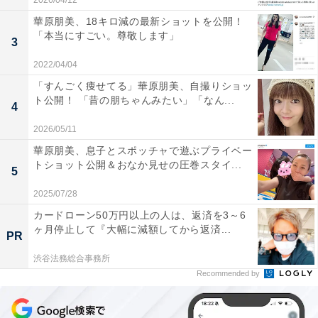
2026/04/12
華原朋美、18キロ減の最新ショットを公開！
「本当にすごい。尊敬します」
3
2022/04/04
「すんごく痩せてる」華原朋美、自撮りショッ
ト公開！ 「昔の朋ちゃんみたい」「なん...
4
2026/05/11
華原朋美、息子とスポッチャで遊ぶプライベー
トショット公開＆おなか見せの圧巻スタイ...
5
2025/07/28
カードローン50万円以上の人は、返済を3～6
ヶ月停止して『大幅に減額してから返済...
PR
渋谷法務総合事務所
Recommended by