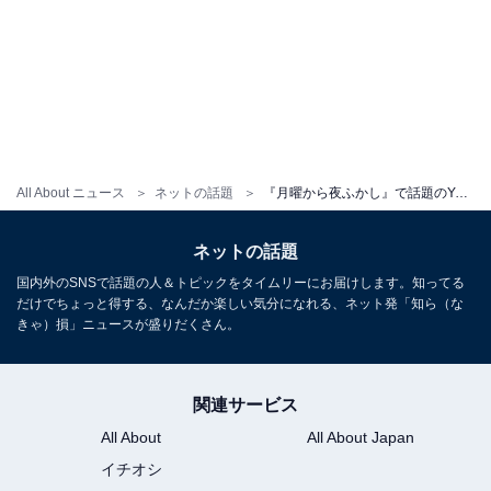
All About ニュース
ネットの話題
『月曜から夜ふかし』で話題のYouTuber、“100日後に出産”マタニティフォト公開「想像を超えていった」
ネットの話題
国内外のSNSで話題の人＆トピックをタイムリーにお届けします。知ってる
だけでちょっと得する、なんだか楽しい気分になれる、ネット発「知ら（な
きゃ）損」ニュースが盛りだくさん。
関連サービス
All About
All About Japan
イチオシ