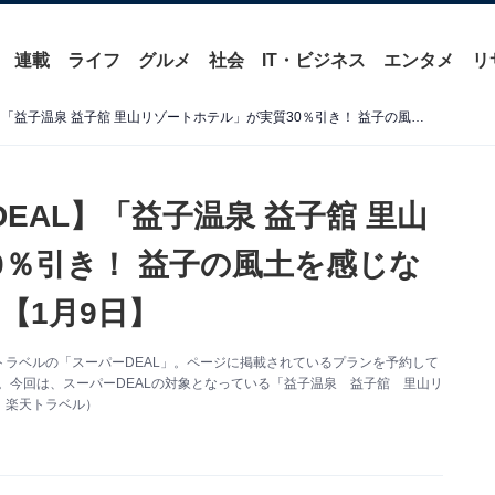
連載
ライフ
グルメ
社会
IT・ビジネス
エンタメ
リ
【楽天トラベル×スーパーDEAL】「益子温泉 益子舘 里山リゾートホテル」が実質30％引き！ 益子の風土を感じながら過ごす癒やしの温泉宿【1月9日】
EAL】「益子温泉 益子舘 里山
0％引き！ 益子の風土を感じな
【1月9日】
ラベルの「スーパーDEAL」。ページに掲載されているプランを予約して
。今回は、スーパーDEALの対象となっている「益子温泉 益子舘 里山リ
：楽天トラベル）