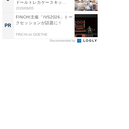
ドールトレカケースキッ...
層水風
帰...
2026/08/05
2026/08/0
FINCHI主催「IVS2026」トー
「え、
クセッションが話題に！
の？」8
PR
PR
場！Ama
FINCHI on GOETHE
Amazon
Recommended by