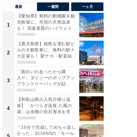
最新
一週間
一ヶ月
【愛知県】無料の動物園＆観
【兵庫
光牧場に、市初の天然温泉
ーメン
1
1
も！ 高速道路のハイウェイオ
再現した
ア...
道...
2026/08/07
2026/08/0
【鹿児島県】桜島を望む駅ビ
【三重
ルの大観覧車に、無料の駅ナ
の直営
2
2
カ足湯も！ 駅ナカ・駅直結
ダ大判焼
ス...
伊...
2026/08/08
2026/08/0
「面白いのあったから購
【千葉県
入〜」ダイソーのポップアッ
級マー
3
3
プランドリーバッグが話
ノベし
題。“さま...
ー...
2026/08/03
2026/08/0
【和歌山県の人気日帰り温
「100
泉】「かつらぎ温泉 八風の
スタン
4
4
湯」は名物の化石海水を含ん
ュックが
だ濃...
2026/08/08
2026/08/0
「15分で完成してめちゃ楽し
立山連
かった」3COINSの「モール
風呂に、
5
5