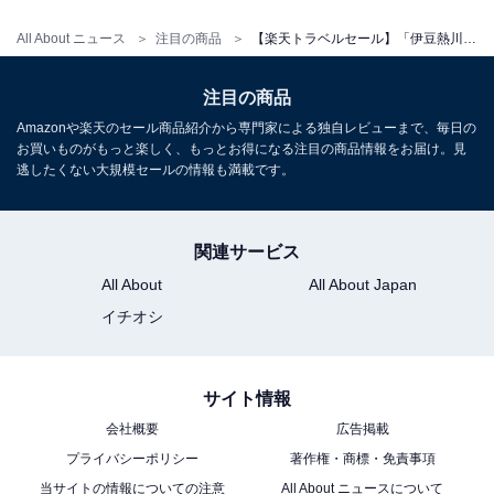
All About ニュース
注目の商品
【楽天トラベルセール】「伊豆熱川 自家源泉 おもてなしの宿 みはるや」が今だけ特別価格に！ 自家源泉と細やかな心配りが魅力の温泉宿【1月11日】
注目の商品
Amazonや楽天のセール商品紹介から専門家による独自レビューまで、毎日の
お買いものがもっと楽しく、もっとお得になる注目の商品情報をお届け。見
逃したくない大規模セールの情報も満載です。
関連サービス
All About
All About Japan
イチオシ
サイト情報
会社概要
広告掲載
プライバシーポリシー
著作権・商標・免責事項
当サイトの情報についての注意
All About ニュースについて