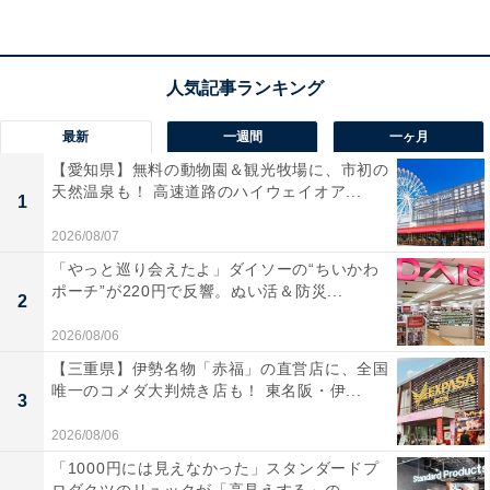
宿泊者からは「お魚もお肉も両方堪能できて大満足」
「温泉もすごく良くて癒されました」という声があがっ
ています。歴史を感じる落ち着いた空間で温泉三昧を楽
最新
一週間
一ヶ月
しみたい人や、趣向を凝らした料理で大切な人と盛り上
【愛知県】無料の動物園＆観光牧場に、市初の
がりたい人におすすめの宿です。
天然温泉も！ 高速道路のハイウェイオア...
1
2026/08/07
「やっと巡り会えたよ」ダイソーの“ちいかわ
ポーチ”が220円で反響。ぬい活＆防災...
2
2026/08/06
【三重県】伊勢名物「赤福」の直営店に、全国
唯一のコメダ大判焼き店も！ 東名阪・伊...
3
2026/08/06
「1000円には見えなかった」スタンダードプ