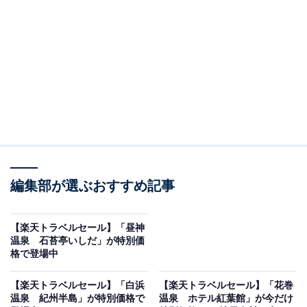
編集部が選ぶおすすめ記事
画像出典：楽天トラベル
【楽天トラベルセール】「昼神
「伊豆熱川 自家源泉 おもてなしの宿 みはるや」は
温泉 石苔亭いしだ」が特別価
現在特別価格で宿泊可能です。
格で登場中
【楽天トラベルセール】「白浜
【楽天トラベルセール】「花巻
温泉 紀州半島」が特別価格で
温泉 ホテル紅葉館」が今だけ