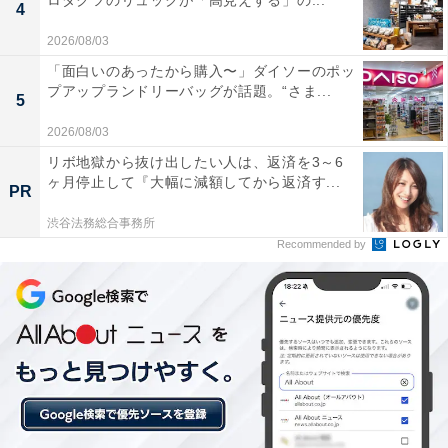
ロダクツのリュックが「高見えする」の...
4
2026/08/03
「面白いのあったから購入〜」ダイソーのポッ
楽天トラベルの「クーポン祭」とは？
プアップランドリーバッグが話題。“さま...
5
2026/08/03
楽天トラベルでは、定期的に「クーポン祭」を開催。人
リボ地獄から抜け出したい人は、返済を3～6
気の宿やホテルを対象に、宿泊予約で使えるお得な割引
ヶ月停止して『大幅に減額してから返済す...
PR
クーポンを配布します。
渋谷法務総合事務所
Recommended by
クーポンは、国内宿泊や海外ツアー、レンタカーなど、
さまざまな旅行商品で利用可能。複数のクーポンを組み
合わせて、さらに割引率をアップできる場合もありま
す。賢く旅の計画を立てて、お得に旅行を楽しみましょ
う。