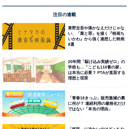
注目の連載
楽天トラベルでクーポン祭を見る
東野圭吾や湊かなえだけじゃな
い、「業と罪」を描く『映画ち
いかわ』から強く連想した映画
8選
20年間「駆け込み実績ゼロ」の
※掲載されている情報は記事公開時のものです。あらか
学校も…「こども110番の家」
は本当に必要？ PTAが直面する
じめご了承ください。
理想と現実
また、記事中の宿泊プランを予約すると、売上の一部が
オールアバウトに還元されることがあります。
「青春18きっぷ」販売激減の裏
に何が？ 連続利用の厳格化だけ
この記事の執筆者：
All About ニュース お買
ではない「本当の理由」
いもの部
Amazonのセール商品から売れ筋ランキングまで、毎日のお買いも
「移民」に冷たいのはどっちな