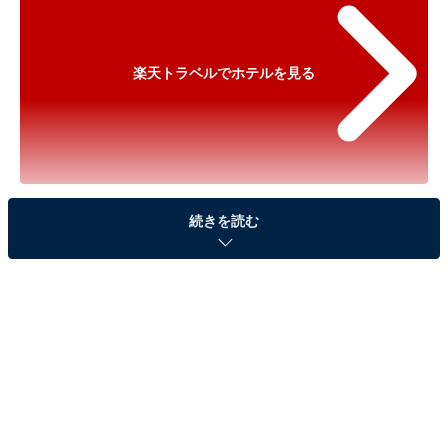
楽天トラベルでホテルを見る
※以下のセール情報は2026年1月11日15時30分現在のも
続きを読む
のです。料金の変更、満室の場合もあります。
※本記事で紹介している商品の購入やサービスの利用により、売上の一部が
オールアバウトに還元されることがあります。
「伊豆熱川 自家源泉 おもてなしの宿 みはる
や」が500円オフで登場！