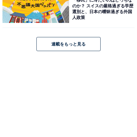
のか？ スイスの厳格過ぎる学歴
のがもっと楽しく、もっとお得になる情報をお届け。編集部員によ
選別と、日本の曖昧過ぎる外国
る独自レビューなど、ここでしか手に入らない情報も満載です。
...続きを読む
人政策
こちらもおすすめ
連載をもっと見る
【楽天トラベル売れ筋1位】「水上温泉 みなか
みホテルジュラク」は家族旅行にも嬉しい充実
施設と自然豊かな温泉宿【1月8日】