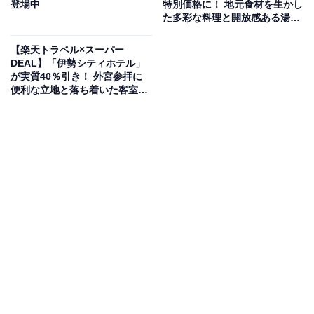
登場中
特別価格に！ 地元食材を生かし
た多彩な料理と開放感ある湯巡
り【1月8日】
楽天トラベルでホテルを見る
【楽天トラベル×スーパー
DEAL】「伊勢シティホテル」
が実質40％引き！ 外宮参拝に
便利な立地と落ち着いた客室で
快適ステイ【1月8日】
この宿泊施設のおすすめポイントは？
静岡県・伊豆熱川温泉にある「自家源泉 おもてなしの宿
みはるや」は、大正時代の面影を残すレトロな風情が魅
力の宿です。自家源泉から湧き出る豊富な天然温泉を、
野趣あふれる貸切露天風呂や檜の半露天風呂付き客室な
ど多彩な湯殿で堪能できます。食事は伊豆の食材を贅沢
に使うだけでなく、驚きや笑顔を届ける「楽しい演出」
が凝らされており、五感で味わう至福のひとときを過ご
せます。