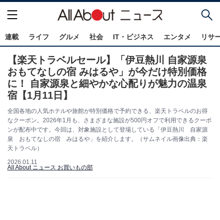
連載
ライフ
グルメ
社会
IT・ビジネス
エンタメ
リサ
【楽天トラベルセール】「伊豆熱川 自家源泉
おもてなしの宿 みはるや」が今だけ特別価格
に！ 自家源泉と細やかな心配りが魅力の温泉
宿【1月11日】
全国各地の人気ホテルや旅館が特別価格で予約できる、楽天トラベルのお得
なクーポン。2026年1月も、さまざまな施設が500円オフで利用できるクーポ
ンが配布中です。今回は、対象施設として登場している「伊豆熱川 自家源
泉 おもてなしの宿 みはるや」を紹介します。（サムネイル画像出典：楽
天トラベル）
2026.01.11
All About ニュース お買いもの部