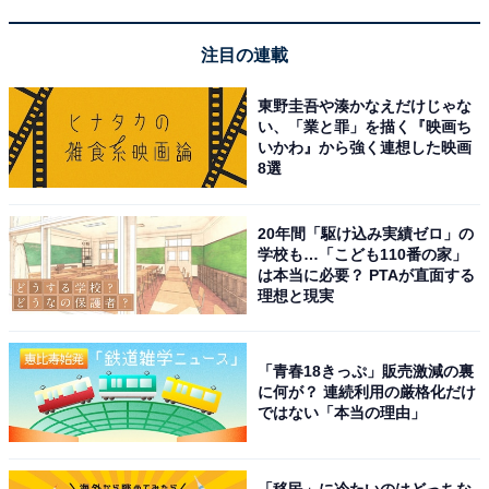
注目の連載
Bose Ultra Open Earbuds 空間オーディオ イヤホン オ
ープンイヤー 完全 ワイヤレス Bluetooth接続 マイク付
東野圭吾や湊かなえだけじゃな
最大7.5時間再生 防滴 ブラック
い、「業と罪」を描く『映画ち
Amazonで見る
いかわ』から強く連想した映画
8選
Bose「QuietComfort Earbuds」
20年間「駆け込み実績ゼロ」の
学校も…「こども110番の家」
は本当に必要？ PTAが直面する
理想と現実
「青春18きっぷ」販売激減の裏
に何が？ 連続利用の厳格化だけ
ではない「本当の理由」
Bose QuietComfort Earbuds Bluetooth接続 アクティブ
ノイズキャンセリング 完全ワイヤレス イヤホン 最長8.5
時間連続再生 急速充電 ブラック
「移民」に冷たいのはどっちな