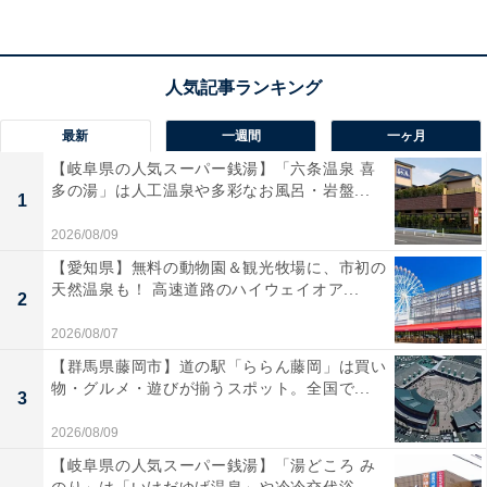
深みのあるサウンドでテレビの音質を劇的にアップグレ
ード。
人の声を強調して聞き取りやすくする「ダイアロ
グモード」を搭載
し、ニュースやドラマのセリフが驚く
ほどクリアに届きます。
Bluetooth接続にも対応
してい
最新
一週間
一ヶ月
るため、スマホの音楽もワイヤレスで楽しめます。
【岐阜県の人気スーパー銭湯】「六条温泉 喜
多の湯」は人工温泉や多彩なお風呂・岩盤...
1
ユーザーからは「人の声がとにかく聞きやすい」「設定
2026/08/09
が驚くほど簡単」と、劇的な変化を喜ぶ声が多く寄せら
【愛知県】無料の動物園＆観光牧場に、市初の
れています。一方で、「低音の迫力は上位モデルに比べ
天然温泉も！ 高速道路のハイウェイオア...
2
ると控えめ」という声も。日々のテレビ放送をストレス
なく明瞭に楽しみたい人には、おすすめの商品といえそ
2026/08/07
うです。
【群馬県藤岡市】道の駅「ららん藤岡」は買い
物・グルメ・遊びが揃うスポット。全国で...
3
2026/08/09
【岐阜県の人気スーパー銭湯】「湯どころ み