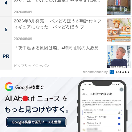
のり」は「いけだゆげ温泉」や冷冷交代浴...
4
2026/08/09
2026年8月発売！ パンどろぼうが時計付きフ
ィギュアになった「パンどろぼう フ...
5
2026/08/09
「夜中起きる原因は脳」4時間睡眠の人必見
PR
ビタブリッドジャパン
Recommended by
【今日チェックしたい】Boseの人気商品5選
Bose「Ultra Open Earbuds」