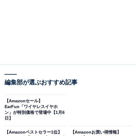
※以下の情報は2025年1月8日15時30分現在のもので
す。値段の変更、売り切れの場合もあります。
この記事の執筆者：
All About ニュース お買
いもの部
編集部が選ぶおすすめ記事
Amazonのセール商品から売れ筋ランキングまで、毎日のお買いも
のがもっと楽しく、もっとお得になる情報をお届け。編集部員によ
る独自レビューなど、ここでしか手に入らない情報も満載です。
...続きを読む
【Amazonセール】
EarFun「ワイヤレスイヤホ
※本記事で紹介している商品の購入やサービスの利用により、売上の一部が
ン」が特別価格で登場中【1月6
オールアバウトに還元されることがあります。
日】
Boseの「テレビスピーカー」が限定価格に！ 7％
【Amazonベストセラー1位】
【Amazonお買い得情報】