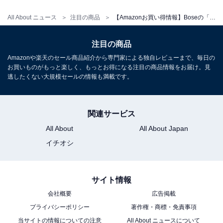
All About ニュース
注目の商品
【Amazonお買い得情報】Boseの「テレビスピーカー」が特別価格で登場中【1月8日】
Bose「QuietComfort Ultra Headphones LE」
注目の商品
Amazonや楽天のセール商品紹介から専門家による独自レビューまで、毎日の
お買いものがもっと楽しく、もっとお得になる注目の商品情報をお届け。見
逃したくない大規模セールの情報も満載です。
関連サービス
Bose QuietComfort Ultra Headphones LE 完全 ワイヤ
レス 空間オーディオ ヘッドホン ノイズキャンセリング
All About
All About Japan
Bluetooth接続 マイク付 最大24時間再生 急速充電 サンド
イチオシ
ストーン
Amazonで見る
サイト情報
会社概要
広告掲載
Bose「SoundLink Max Portable Speaker」
プライバシーポリシー
著作権・商標・免責事項
当サイトの情報についての注意
All About ニュースについて