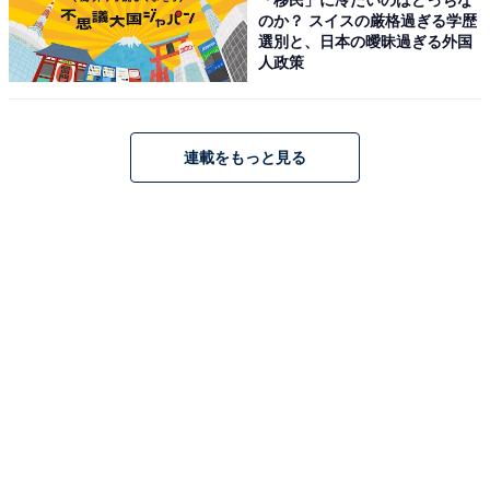
のか？ スイスの厳格過ぎる学歴
Amazonで見る
選別と、日本の曖昧過ぎる外国
人政策
Bose「QuietComfort Ultra Headphones（第2世
代）」
連載をもっと見る
Bose QuietComfort Ultra Headphones（第2世代） 空
間オーディオ 完全 ワイヤレス オーバーイヤー型 ヘッドホ
ン ノイズキャンセリング Bluetooth接続 マイク搭載 最大
30時間再生 急速充電 ブラック
Amazonで見る