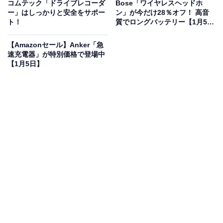
オフで登場
コムテック「ドライブレコーダ
Bose「ワイヤレスヘッドホ
ー」はしっかりと安全をサポー
ン」が今だけ28％オフ！ 高音
ト！
質でロングバッテリー【1月5
日】
【Amazonセール】Anker「急
速充電器」が特別価格で登場中
【1月5日】
Bose TV Speaker テレビスピーカー Bluetooth 接続
59.4 cm (W) x 5.6 cm (H) x 10.2 cm (D) 2.0 kg ブラック
Amazonで見る
Boseのテレビスピーカー「TV Speaker」は現在7％オフ
の特別価格・税込3万828円で販売中です。
この商品のおすすめポイントは？
高さわずか5.6cmのコンパクト設計
ながら、Boseらしい