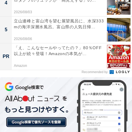
ロダクツのリュックが「高見えする」の...
4
Amazonで見る
2026/08/03
立山連峰と富山湾を望む展望風呂に、水深333
mの海洋深層水風呂。富山県の人気日帰...
5
ゼンハイザー「momentum true wireless 4」
2026/08/06
「え、こんなセールやってたの？」80％OFF
以上が続々登場！Amazonの本気が...
PR
Amazon
Recommended by
Sennheiser ゼンハイザー MOMENTUM True Wireless 4
スマートワイヤレスイヤホン Bluetooth 5.4 クリアサウン
ド ノイズキャンセリングイヤホン 快適設計 30時間バッテ
リー 適応型ANC LE Audio Auracast ブラックグラファイ
ト
Amazonで見る