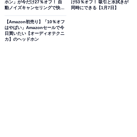
ホン」が今だけ27％オフ！ 自
け53％オフ！ 吸引と水拭きが
動ノイズキャンセリングで快適
同時にできる【1月7日】
【1月7日】
ユーザーからは「思いのほかフレッシュな音でびっくり
【Amazon初売り】「10％オフ
しました」「ボーカルラインは綺麗に聞こえますし、低
はやばい」Amazonセールで今
日買いたい【オーディオテクニ
音もしっかり」という声があがっています。開放型のヘ
カ】のヘッドホン
ッドホンを探している人や、ヘッドホンの買い替えを考
えている人は、購入を検討してみてもよいかもしれませ
ん。