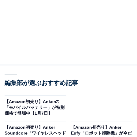
け、ブラック
Amazonで見る
ゼンハイザーのヘッドホン「HD 599 SE」は現在36％オ
フの特別価格・税込1万3500円で購入することが可能で
す。
この商品のおすすめポイントは？
ゼンハイザーが得意とする開放型
で、抜けのある広い音
編集部が選ぶおすすめ記事
場と透明感のあるナチュラルなサウンドを再生。
耳を完
全に覆うサーカムオーラル設計
を採用しているので、自
【Amazon初売り】Ankerの
然で広い音場と快適な装着感を実現しています。
イヤー
「モバイルバッテリー」が特別
パッドは肌触りの良いベロア素材
で、軽量なヘッドバン
価格で登場中【1月7日】
ドと合わせて長時間の使用でも快適に。3.0mの6.3mmケ
【Amazon初売り】Anker
【Amazon初売り】Anker
ーブルと、1.2mの3.5mmケーブルが付属しており、使い
Soundcore「ワイヤレスヘッド
Eufy「ロボット掃除機」が今だ
勝手も抜群です。