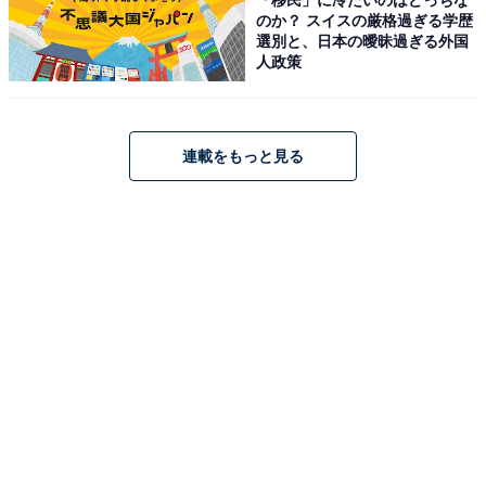
のか？ スイスの厳格過ぎる学歴
選別と、日本の曖昧過ぎる外国
人政策
ゼンハイザー（Sennheiser）イヤホン 有線 IE 200 ブラ
ック ダイナミック カナル型 オーディオファイル ゲーミン
連載をもっと見る
グ TrueResponseトランスデューサー ブレードケーブル
イヤーフック イヤフォン デュアルチューニングシステム
【国内正規品】
Amazonで見る
ゼンハイザー「MOMENTUM 4 Wireless」