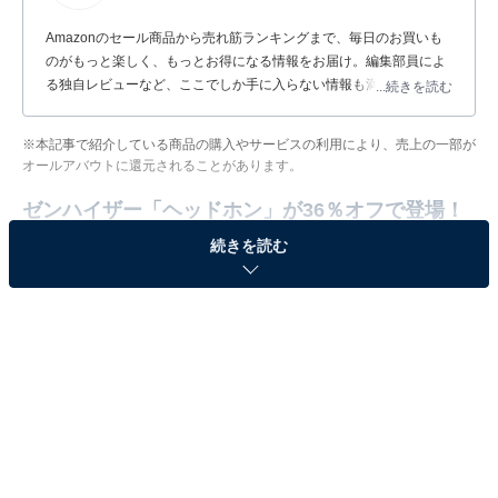
Amazonのセール商品から売れ筋ランキングまで、毎日のお買いも
のがもっと楽しく、もっとお得になる情報をお届け。編集部員によ
る独自レビューなど、ここでしか手に入らない情報も満載です。
...続きを読む
※本記事で紹介している商品の購入やサービスの利用により、売上の一部が
オールアバウトに還元されることがあります。
ゼンハイザー「ヘッドホン」が36％オフで登場！
続きを読む
ゼンハイザー HD 599 SE 開放型スタジオヘッドホン、ヘ
ッドホン 有線、プレミアムデザイン、自然でバランスの
取れた音質、快適な装着感、音楽、ゲーム、学校、仕事向