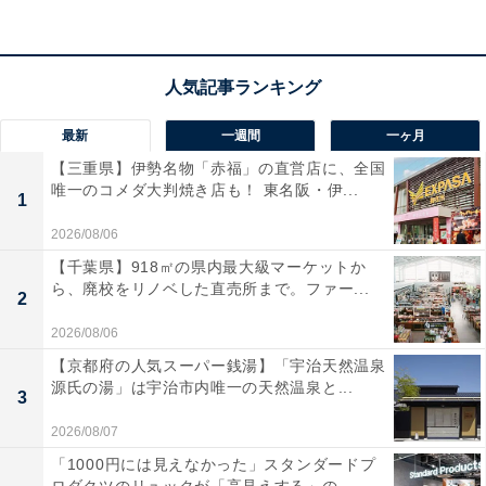
【あわせて買いたい】ゼンハイザーの人気商品5選
最新
一週間
一ヶ月
【三重県】伊勢名物「赤福」の直営店に、全国
唯一のコメダ大判焼き店も！ 東名阪・伊...
ゼンハイザー「ACCENTUM Open」
1
2026/08/06
【千葉県】918㎡の県内最大級マーケットか
ら、廃校をリノベした直売所まで。ファー...
2
2026/08/06
【京都府の人気スーパー銭湯】「宇治天然温泉
源氏の湯」は宇治市内唯一の天然温泉と...
3
ゼンハイザー(Sennheiser) ワイヤレススイヤホン
ACCENTUM Open ブラック 上質サウンド オープンイヤ
2026/08/07
ー 28時間再生 IPX4 防滴 Bluetooth 5.3 ポケットサイズ
【VGP2025 SUMMER 金賞】音楽・通話・旅行に【国内
「1000円には見えなかった」スタンダードプ
正規品】