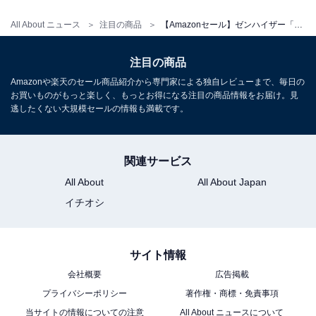
All About ニュース
注目の商品
【Amazonセール】ゼンハイザー「ヘッドホン」が特別価格で登場中【1月7日】
【Amazon.co.jp限定カラー】ゼンハイザー sennheiser
MOMENTUM 4 Wireless 最高級音質のワイヤレスヘッド
注目の商品
ホン ブラックコッパー 高性能ドライバー ノイズキャンセ
リング 60時間再生 タッチパネル 低遅延 aptX Adaptive
Amazonや楽天のセール商品紹介から専門家による独自レビューまで、毎日の
マルチポイント 【国内正規品】
お買いものがもっと楽しく、もっとお得になる注目の商品情報をお届け。見
逃したくない大規模セールの情報も満載です。
Amazonで見る
関連サービス
All About
All About Japan
イチオシ
サイト情報
会社概要
広告掲載
プライバシーポリシー
著作権・商標・免責事項
当サイトの情報についての注意
All About ニュースについて