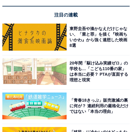
ゼンハイザー「IE 100 PRO BLACK」
注目の連載
東野圭吾や湊かなえだけじゃな
い、「業と罪」を描く『映画ち
いかわ』から強く連想した映画
8選
20年間「駆け込み実績ゼロ」の
Sennheiser ゼンハイザー IE 100 PRO Black プロ用 モニ
学校も…「こども110番の家」
タリングイヤホン カナル型 508940 有線 イヤホン イヤモ
は本当に必要？ PTAが直面する
ニ 国内正規品
理想と現実
Amazonで見る
「青春18きっぷ」販売激減の裏
に何が？ 連続利用の厳格化だけ
ゼンハイザー「IE 200」
ではない「本当の理由」
「移民」に冷たいのはどっちな