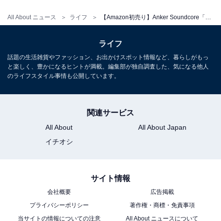
All About ニュース
ライフ
【Amazon初売り】Anker Soundcore「ワイヤレスヘッドホン」が今だけ27％オフ！ 自動ノイズキャンセリングで快適【1月7日】
ライフ
話題の生活雑貨やファッション、お出かけスポット情報など、暮らしがもっ
と楽しく、豊かになるヒントが満載。編集部が独自調査した、気になる他人
のライフスタイル事情も公開しています。
関連サービス
All About
All About Japan
イチオシ
サイト情報
会社概要
広告掲載
プライバシーポリシー
著作権・商標・免責事項
当サイトの情報についての注意
All About ニュースについて