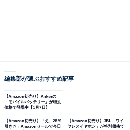
Anker Soundcoreの「Space Q45」は現在20％オフの特
別価格・税込1万990円で購入することが可能です。
この商品のおすすめポイントは？
環境に応じて
ノイズキャンセリングを自動調整
するの
で、カフェや電車内でも快適に音楽を楽しめます。バッ
テリー性能も優秀で、通常使用時は
最大65時間
、ノイズ
キャンセリング使用時でも最大50時間の連続再生が可
編集部が選ぶおすすめ記事
能。イヤーパッドにはメモリーフォームを採用し、長時
間の使用でも圧迫感が少なく快適な装着感を実現してい
ます。
【Amazon初売り】Ankerの
「モバイルバッテリー」が特別
価格で登場中【1月7日】
さらに、
マルチポイント接続に対応
し、スマートフォン
とノートパソコンを同時に接続可能。デバイスの切り替
【Amazon初売り】「え、25％
【Amazon初売り】JBL「ワイ
引き!?」Amazonセールで今日
ヤレスイヤホン」が特別価格で
えもスムーズです。22種類のプリセットや8つの音域調