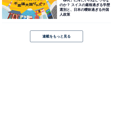
こちらもおすすめ
のか？ スイスの厳格過ぎる学歴
【Amazon初売り】Anker Eufy「ロボット掃除
選別と、日本の曖昧過ぎる外国
機」が今だけ53％オフ！ 吸引と水拭きが同時に
人政策
できる【1月7日】
連載をもっと見る