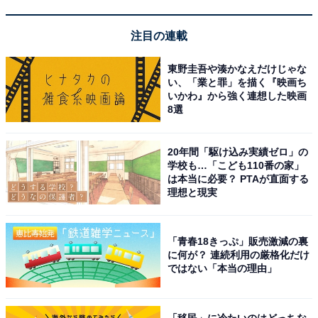
Amazonプライム 30日間の無料体験を始める
注目の連載
東野圭吾や湊かなえだけじゃな
※掲載されている情報は記事公開時のものです。あらか
い、「業と罪」を描く『映画ち
いかわ』から強く連想した映画
じめご了承ください。
8選
また、記事中の商品を購入すると、売上の一部がオール
アバウトに還元されることがあります
20年間「駆け込み実績ゼロ」の
学校も…「こども110番の家」
は本当に必要？ PTAが直面する
この記事の執筆者：
All About ニュース お買
理想と現実
いもの部
Amazonのセール商品から売れ筋ランキングまで、毎日のお買いも
「青春18きっぷ」販売激減の裏
のがもっと楽しく、もっとお得になる情報をお届け。編集部員によ
に何が？ 連続利用の厳格化だけ
る独自レビューなど、ここでしか手に入らない情報も満載です。
...続きを読む
ではない「本当の理由」
「移民」に冷たいのはどっちな