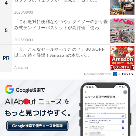
ロダクツのリュックが「高見えする」の...
4
・写真やビデオを保存できるオンラインストレージサー
2026/08/03
ビスの「Amazon Photos」
「これ絶対に便利なやつや」ダイソーの折り畳
・Kindle本を追加料金なしで読み放題の「Prime
み式ランドリーバスケットが高評価「使わ...
5
Reading」
2026/08/03
・会員限定先行タイムセール
「え、こんなセールやってたの？」80％OFF
・一部の対象商品が通常価格よりも割引されるAmazon
以上が続々登場！Amazonの本気が...
PR
Prime限定価格
・生鮮食品から日用品まで配送してくれる「Amazonネ
Amazon
Recommended by
ットスーパー」
また、同居の家族2人まで特典を共有できる「家族会
員」制度もあります。Amazonプライムに登録して、お
得にお買い物を楽しみましょう。