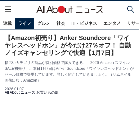
連載
ライフ
グルメ
社会
IT・ビジネス
エンタメ
リサ
【Amazon初売り】Anker Soundcore「ワイ
ヤレスヘッドホン」が今だけ27％オフ！ 自動
ノイズキャンセリングで快適【1月7日】
幅広いカテゴリの商品が特別価格で購入できる、「2026 Amazon スマイル
SALE初売り」。本日1月7日はAnker Soundcore「ワイヤレスヘッドホン」が
セール価格で登場しています。詳しく紹介していきましょう。（サムネイル
画像出典：Amazon）
2026.01.07
All About ニュース お買いもの部