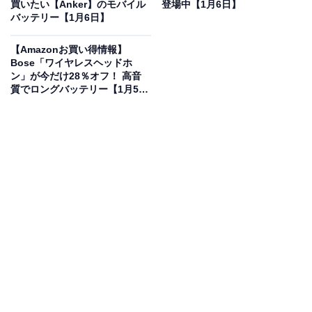
買いたい【Anker】のモバイル
登場中【1月6日】
整ができるイコライザー機能も搭載されており、自分好
バッテリー【1月6日】
みの音質にカスタマイズできます。
【Amazonお買い得情報】
Bose「ワイヤレスヘッドホ
ユーザーからは「ノイズキャンセリングがすごい」「バ
ン」が今だけ28％オフ！ 高音
質でロングバッテリー【1月5
ッテリーが長持ち」という声があがっています。高性能
日】
なノイズキャンセリングヘッドホンを手頃な価格で探し
ている人や、長時間の音楽再生を重視する人は、購入を
検討してみてもよいかもしれません。