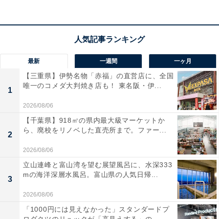
最新
一週間
一ヶ月
「プライム会員」なら便利でお得な特典が全部使
【三重県】伊勢名物「赤福」の直営店に、全国
い放題！
唯一のコメダ大判焼き店も！ 東名阪・伊...
1
2026/08/06
Amazonプライムは、月額600円（税込）または年間
【千葉県】918㎡の県内最大級マーケットか
5900円（税込）で、多彩な特典を提供する会員制プログ
ら、廃校をリノベした直売所まで。ファー...
2
ラムです。
2026/08/06
Amazonプライム会員になると、以下のようなさまざま
立山連峰と富山湾を望む展望風呂に、水深333
mの海洋深層水風呂。富山県の人気日帰...
なサービスを利用できるようになります。
3
・無料配送
2026/08/06
・動画配信サービスの「Prime Video」
「1000円には見えなかった」スタンダードプ
・音楽配信サービスの「Amazon Music Prime」