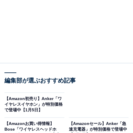
Amazonで商品を見る
※以下のセール情報は2026年1月6日17時45分現在のも
のです。値段の変更、売り切れの場合もあります。
※本記事で紹介している商品の購入やサービスの利用により、売上の一部が
編集部が選ぶおすすめ記事
オールアバウトに還元されることがあります。
JBL「ワイヤレスイヤホン」が“今だけ”の限定価
【Amazon初売り】Anker「ワ
格に！ 52％オフで登場
イヤレスイヤホン」が特別価格
で登場中【1月5日】
【Amazonお買い得情報】
【Amazonセール】Anker「急
Bose「ワイヤレスヘッドホ
速充電器」が特別価格で登場中