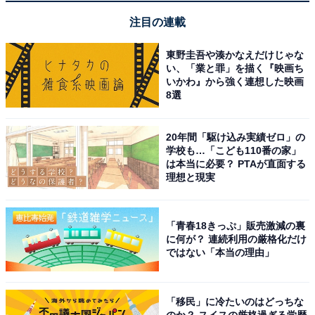
注目の連載
JBL TOUR PRO 2 ワイヤレスイヤホン bluetooth ハイブ
東野圭吾や湊かなえだけじゃな
リッド ノイズキャンセリング/マルチポイント/IPX5/ワイ
い、「業と罪」を描く『映画ち
ヤレス充電対応/スマートタッチディスプレイ搭載/ブラッ
いかわ』から強く連想した映画
ク/JBLTOURPRO2BLK 小
8選
Amazonで見る
20年間「駆け込み実績ゼロ」の
学校も…「こども110番の家」
JBL「FLIP6」
は本当に必要？ PTAが直面する
理想と現実
JBL「GO4」
「青春18きっぷ」販売激減の裏
に何が？ 連続利用の厳格化だけ
ではない「本当の理由」
「移民」に冷たいのはどっちな
のか？ スイスの厳格過ぎる学歴