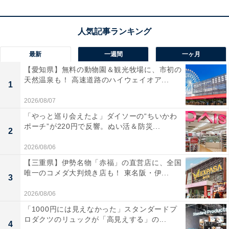
キャンセリング
の没入感を楽しむことができます。
内部のメカニズムが透けて見えるスケルトンデザインも
最新
一週間
一ヶ月
遊び心たっぷりで、所有欲をくすぐります。
IPX4の防水
【愛知県】無料の動物園＆観光牧場に、市初の
対応や最大約32時間の長時間再生
など、実用性の高さも
天然温泉も！ 高速道路のハイウェイオア...
魅力です。
1
2026/08/07
ユーザーからは「耳が疲れにくくて最高」「スケルトン
「やっと巡り会えたよ」ダイソーの“ちいかわ
ポーチ”が220円で反響。ぬい活＆防災...
が格好いい！」と絶賛されています。一方で、「ノイキ
2
ャン性能は専用機には一歩譲る」という声も。デザイン
2026/08/06
性を重視する人や、耳の状態に合わせて装着感を選びた
【三重県】伊勢名物「赤福」の直営店に、全国
い人には、おすすめの商品といえそうです。
唯一のコメダ大判焼き店も！ 東名阪・伊...
3
2026/08/06
「1000円には見えなかった」スタンダードプ
ロダクツのリュックが「高見えする」の...
4