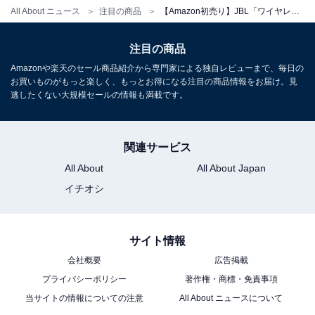
All About ニュース
注目の商品
【Amazon初売り】JBL「ワイヤレスイヤホン」が特別価格で登場中【1月6日】
Amazonで見る
注目の商品
Amazonや楽天のセール商品紹介から専門家による独自レビューまで、毎日の
JBL「TOUR PRO 3」
お買いものがもっと楽しく、もっとお得になる注目の商品情報をお届け。見
逃したくない大規模セールの情報も満載です。
関連サービス
All About
All About Japan
イチオシ
【Amazon.co.jp 限定】JBL TOUR PRO 3 ワイヤレスイ
ヤホン bluetooth/ハイブリッドノイズキャンセリング/ハ
イレゾワイヤレスLDAC/デュアルドライバー/マルチポイ
サイト情報
ント/防塵・防水/ワイヤレス充電対応/スマートタッチディ
会社概要
広告掲載
スプレイ搭載/ネイビー /JBLTOURPRO3BLU
プライバシーポリシー
著作権・商標・免責事項
Amazonで見る
当サイトの情報についての注意
All About ニュースについて