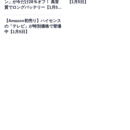
ン」が今だけ28％オフ！ 高音
【1月5日】
質でロングバッテリー【1月5
日】
【Amazon初売り】ハイセンス
の「テレビ」が特別価格で登場
JBL TUNE FLEX GHOST ワイヤレスイヤホン bluetooth
中【1月5日】
2ウェイ装着/ノイズキャンセリング/IPX4/ブラッ
ク/JBLTFLEXGBLK
Amazonで見る
JBLのワイヤレスイヤホン「UNE FLEX GHOST」は現
在52％オフの特別価格・税込6279円で販売中。
この商品のおすすめポイントは？
オープン型と密閉型、どちらの良さも1台で味わえる革
新的な
「2ウェイ」装着
が最大の特徴です。軽い着け心
地のオープン型として普段使いしつつ、集中したい時は
密閉型用イヤーチップに付け替えて、
アクティブノイズ