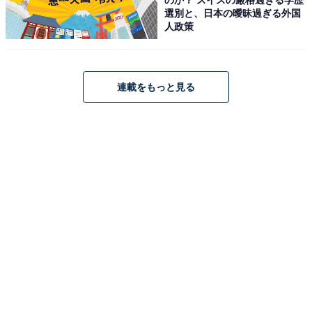
選別と、日本の曖昧過ぎる外国
JBL GO4 Bluetoothスピーカー USB C充電/IP67防塵防
人政策
水/アプリ対応/パッシブラジエーター搭載/ポータブル/ブラ
ック JBLGO4BLK
Amazonで見る
連載をもっと見る
JBL「SENSE PRO」
【Amazon.co.jp 限定】JBL SENSE PRO 完全ワイヤレス
イヤホン/オープンイヤー/ハイレゾ/ワイヤレス充電/低音ブ
ースト/マルチポイント/IP54防塵防水/音漏れ軽減/リキッ
ドシリコン製イヤーフック/Bluetooth6/ホワイ
ト/JBLSENSEPROWHT