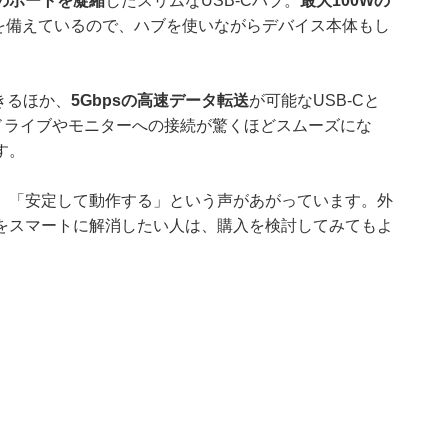
のポートを凝縮
したスリムなUSB-Cハブ。
最大100Wの
ートを備えているので、ハブを使いながらデバイス本体もし
きるほか、
5Gbpsの高速データ転送
が可能なUSB-Cと
けドライブやモニターへの接続が驚くほどスムーズにな
す。
」「安定して動作する」という声があがっています。外
をスマートに解消したい人は、購入を検討してみてもよ