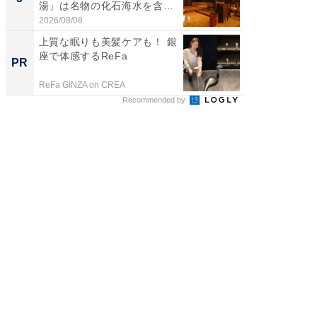
湯」は名物の化石海水を含ん
層水風
だ濃...
帰...
2026/08/08
2026/08/0
上質な眠りも美髪ケアも！ 銀
シェア別荘
座で体感するReFa
wners
PR
PR
ReFa GINZA on CREA
COCO VIL
Recommended by