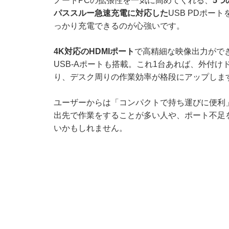
ノートPCの拡張性を一気に高めてくれる、
5つ
パススルー急速充電に対応した
USB PDポ
っかり充電できるのが心強いです。
4K対応のHDMIポート
で高精細な映像出力がで
USB-Aポートも搭載。これ1台あれば、外付
り、デスク周りの作業効率が格段にアップしま
ユーザーからは「コンパクトで持ち運びに便利
出先で作業をすることが多い人や、ポート不足
いかもしれません。