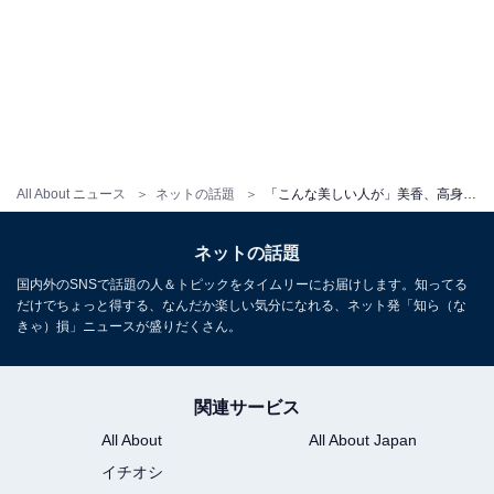
All About ニュース
ネットの話題
「こんな美しい人が」美香、高身長息子とのツーショット公開！ 「なんて可愛いママ」「さりげなくぴんくコーデ」
ネットの話題
国内外のSNSで話題の人＆トピックをタイムリーにお届けします。知ってる
だけでちょっと得する、なんだか楽しい気分になれる、ネット発「知ら（な
きゃ）損」ニュースが盛りだくさん。
関連サービス
All About
All About Japan
イチオシ