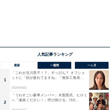
最新
一週間
一ヶ月
「これが北川景子！？」すっぴん？ オフショ
ットに「顔が疲れてますね」「無加工無表...
1
2025/04/22
「うわすごい豪華メンバー」木梨憲武、ヒロミ
へ「連絡ください！」呼び掛ける。ISS...
2