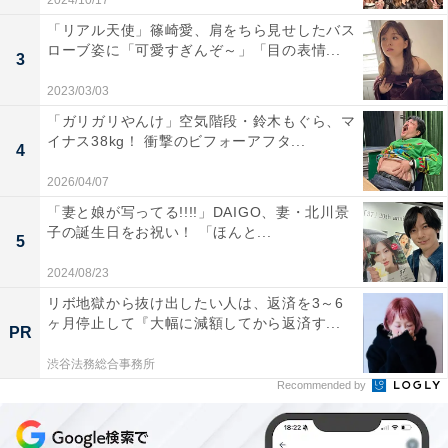
2024/10/17
「リアル天使」篠崎愛、肩をちら見せしたバス
ローブ姿に「可愛すぎんぞ～」「目の表情...
3
2023/03/03
「ガリガリやんけ」空気階段・鈴木もぐら、マ
イナス38kg！ 衝撃のビフォーアフタ...
4
2026/04/07
「妻と娘が写ってる!!!!」DAIGO、妻・北川景
子の誕生日をお祝い！ 「ほんと...
5
2024/08/23
リボ地獄から抜け出したい人は、返済を3～6
ヶ月停止して『大幅に減額してから返済す...
PR
渋谷法務総合事務所
Recommended by