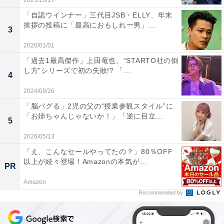
2025/10/17
「自認ウインナー」三代目JSB・ELLY、年末
挨拶の投稿に「最高におもしれー男」...
3
2026/01/01
「過去1最高傑作」上田竜也、“STARTO社の倒
し方”シリーズで初の失敗!? 「...
4
2024/08/26
「脳バグる」2児の父の“授業参観スタイル”に
「お姉ちゃんじゃないか！」「逆に目立...
5
2026/05/13
「え、こんなセールやってたの？」80％OFF
以上が続々登場！Amazonの本気が...
PR
Amazon
Recommended by