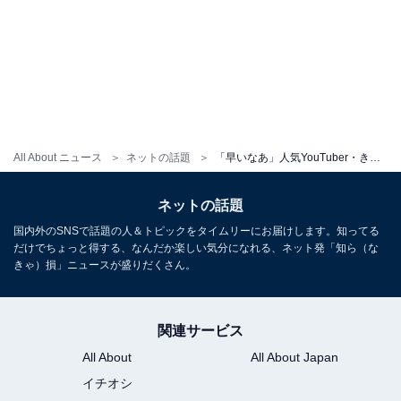
All About ニュース
ネットの話題
「早いなあ」人気YouTuber・きりまる、恋人とのラブラブショット公開「やーん可愛い 憧れカップル」
ネットの話題
国内外のSNSで話題の人＆トピックをタイムリーにお届けします。知ってる
だけでちょっと得する、なんだか楽しい気分になれる、ネット発「知ら（な
きゃ）損」ニュースが盛りだくさん。
関連サービス
All About
All About Japan
イチオシ