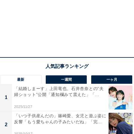
最新
一週間
一ヶ月
「結婚しまーす」上田竜也、石井杏奈との“夫
婦ショット”公開「通知欄みて震えた」「...
1
2025/11/27
「いつ子供産んだの」篠崎愛、女児と遊ぶ姿に
反響「もう愛ちゃんの子みたいだね」「完...
2